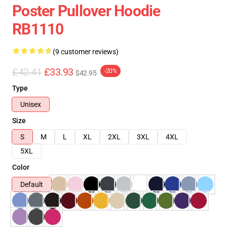
Poster Pullover Hoodie
RB1110
(9 customer reviews)
£42.41
£33.93
-20%
$42.95
Type
Unisex
Size
S
M
L
XL
2XL
3XL
4XL
5XL
Color
Default