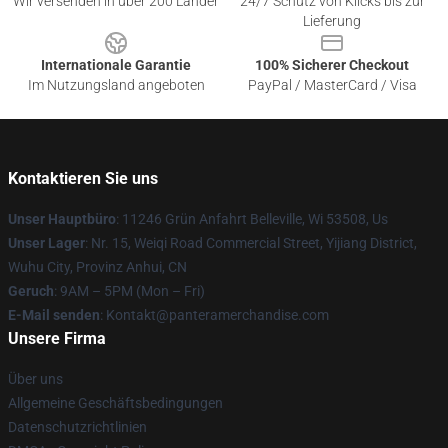
Wir versenden in über 200 Länder
24/7 Schutz von Klicks bis zur
Lieferung
Internationale Garantie
100% Sicherer Checkout
Im Nutzungsland angeboten
PayPal / MasterCard / Visa
Kontaktieren Sie uns
Unser Hauptbüro
: 11246 Grün Anfahrt Belleville, Wi 53508, Us
Unser Lager
: Nr. 15, Weiqi Road Commercial Street, Yijiang District,
Wuhu City, Provinz Anhui, CN
Geruch
: 9AM – 5PM (Mon – Fri)
E-Mail senden
: Kontakt@panteramerchandise.com
Unsere Firma
Über uns
Allgemeine Geschäftsbedingungen
Datenschutzrichtlinien