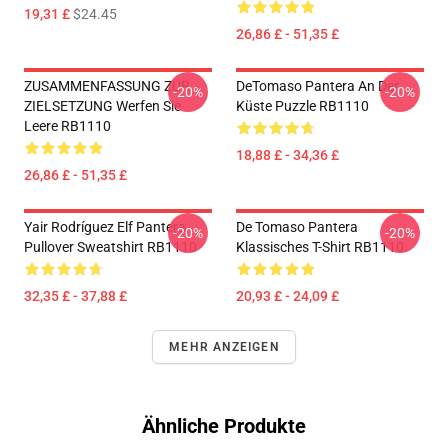
19,31 £
$24.45
26,86 £ - 51,35 £
ZUSAMMENFASSUNG ZUR
DeTomaso Pantera An Der
-20%
-20%
ZIELSETZUNG Werfen Sie
Küste Puzzle RB1110
Leere RB1110
18,88 £ - 34,36 £
26,86 £ - 51,35 £
Yair Rodríguez Elf Pantera
De Tomaso Pantera
-20%
-20%
Pullover Sweatshirt RB1110
Klassisches T-Shirt RB1110
32,35 £ - 37,88 £
20,93 £ - 24,09 £
MEHR ANZEIGEN
Ähnliche Produkte