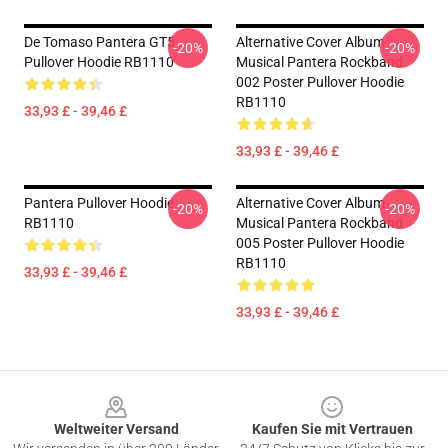
De Tomaso Pantera GT5
Alternative Cover Album
-20%
-20%
Pullover Hoodie RB1110
Musical Pantera Rockband
002 Poster Pullover Hoodie
RB1110
33,93 £ - 39,46 £
33,93 £ - 39,46 £
Pantera Pullover Hoodie
Alternative Cover Album
-20%
-20%
RB1110
Musical Pantera Rockband
005 Poster Pullover Hoodie
RB1110
33,93 £ - 39,46 £
33,93 £ - 39,46 £
Footer
Weltweiter Versand
Kaufen Sie mit Vertrauen