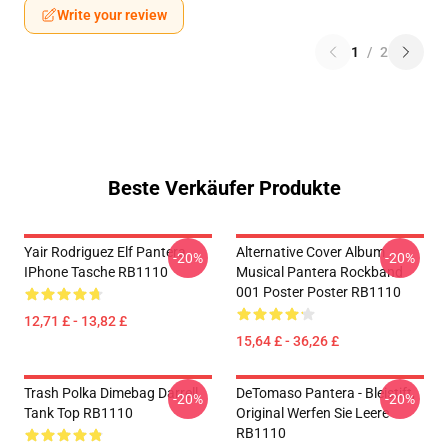
Write your review
1
/
2
Beste Verkäufer Produkte
Yair Rodriguez Elf Pantera
Alternative Cover Album
-20%
-20%
IPhone Tasche RB1110
Musical Pantera Rockband
001 Poster Poster RB1110
12,71 £ - 13,82 £
15,64 £ - 36,26 £
Trash Polka Dimebag Darrell
DeTomaso Pantera - Bleistift,
-20%
-20%
Tank Top RB1110
Original Werfen Sie Leere
RB1110