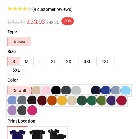
(9 customer reviews)
£42.41
£33.93
-20%
$42.95
Type
Unisex
Size
S
M
L
XL
2XL
3XL
4XL
5XL
Color
Default
Print Location