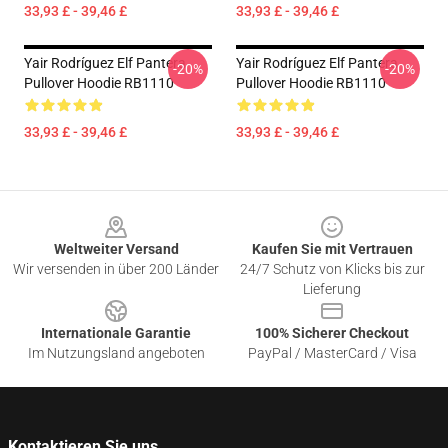
33,93 £ - 39,46 £
33,93 £ - 39,46 £
Yair Rodríguez Elf Pantera
Yair Rodríguez Elf Pantera
-20%
-20%
Pullover Hoodie RB1110
Pullover Hoodie RB1110
33,93 £ - 39,46 £
33,93 £ - 39,46 £
Footer
Weltweiter Versand
Kaufen Sie mit Vertrauen
Wir versenden in über 200 Länder
24/7 Schutz von Klicks bis zur
Lieferung
Internationale Garantie
100% Sicherer Checkout
Im Nutzungsland angeboten
PayPal / MasterCard / Visa
Kontaktieren Sie uns