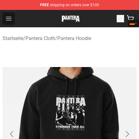
FREE
shipping on orders over $100
Pantera Store - Official Pantera Merchandise Shop
Open menu
Startseite
/
Pantera Cloth
/
Pantera Hoodie