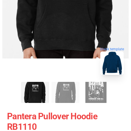
blank template
Pantera Pullover Hoodie
RB1110