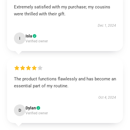
Extremely satisfied with my purchase; my cousins
were thrilled with their gift.
Dec 1, 2024
Isla
I
Verified owner
The product functions flawlessly and has become an
essential part of my routine.
Oct 4, 2024
Dylan
D
Verified owner