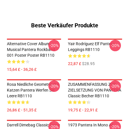
Beste Verkäufer Produkte
Alternative Cover Album
Yair Rodríguez Elf Pantera
-20%
-20%
Musical Pantera Rockband
Leggings RB1110
001 Poster Poster RB1110
22,87 £
$28.95
15,64 £ - 36,26 £
Rosa Niedliche Geometrische
ZUSAMMENFASSUNG ZUR
-20%
-20%
Katzen Pantera Werfen Sie
ZIELSETZUNG VON PANTERA
Leere RB1110
Classic Becher RB1110
26,86 £ - 51,35 £
19,75 £ - 22,91 £
Darrell Dimebag Classic Tasse
1973 Pantera In Mono All
-20%
-20%