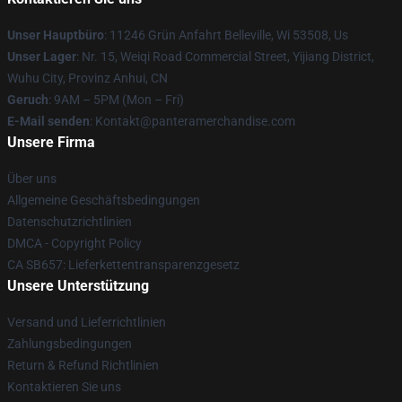
Unser Hauptbüro
: 11246 Grün Anfahrt Belleville, Wi 53508, Us
Unser Lager
: Nr. 15, Weiqi Road Commercial Street, Yijiang District,
Wuhu City, Provinz Anhui, CN
Geruch
: 9AM – 5PM (Mon – Fri)
E-Mail senden
: Kontakt@panteramerchandise.com
Unsere Firma
Über uns
Allgemeine Geschäftsbedingungen
Datenschutzrichtlinien
DMCA - Copyright Policy
CA SB657: Lieferkettentransparenzgesetz
Unsere Unterstützung
Versand und Lieferrichtlinien
Zahlungsbedingungen
Return & Refund Richtlinien
Kontaktieren Sie uns