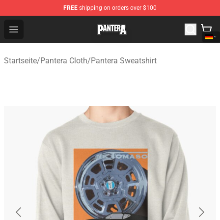
FREE
shipping on orders over $100
Pantera Store - Official Pantera Merchandise Shop
Open menu
Startseite
/
Pantera Cloth
/
Pantera Sweatshirt