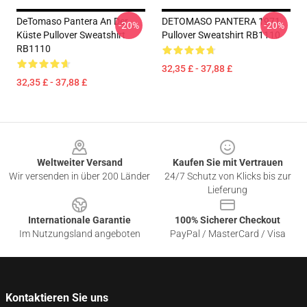
DeTomaso Pantera An Der
DETOMASO PANTERA 1971
-20%
-20%
Küste Pullover Sweatshirt
Pullover Sweatshirt RB1110
RB1110
32,35 £ - 37,88 £
32,35 £ - 37,88 £
Footer
Weltweiter Versand
Kaufen Sie mit Vertrauen
Wir versenden in über 200 Länder
24/7 Schutz von Klicks bis zur
Lieferung
Internationale Garantie
100% Sicherer Checkout
Im Nutzungsland angeboten
PayPal / MasterCard / Visa
Kontaktieren Sie uns