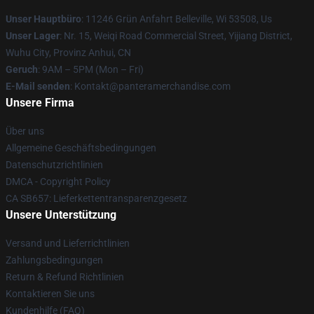
Unser Hauptbüro
: 11246 Grün Anfahrt Belleville, Wi 53508, Us
Unser Lager
: Nr. 15, Weiqi Road Commercial Street, Yijiang District,
Wuhu City, Provinz Anhui, CN
Geruch
: 9AM – 5PM (Mon – Fri)
E-Mail senden
: Kontakt@panteramerchandise.com
Unsere Firma
Über uns
Allgemeine Geschäftsbedingungen
Datenschutzrichtlinien
DMCA - Copyright Policy
CA SB657: Lieferkettentransparenzgesetz
Unsere Unterstützung
Versand und Lieferrichtlinien
Zahlungsbedingungen
Return & Refund Richtlinien
Kontaktieren Sie uns
Kundenhilfe (FAQ)