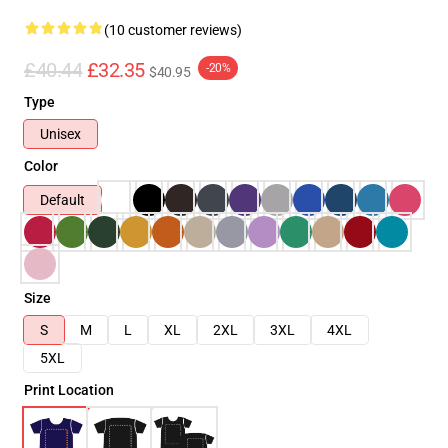
(10 customer reviews)
£40.44
£32.35
-20%
$40.95
Type
Unisex
Color
Default
Size
S
M
L
XL
2XL
3XL
4XL
5XL
Print Location