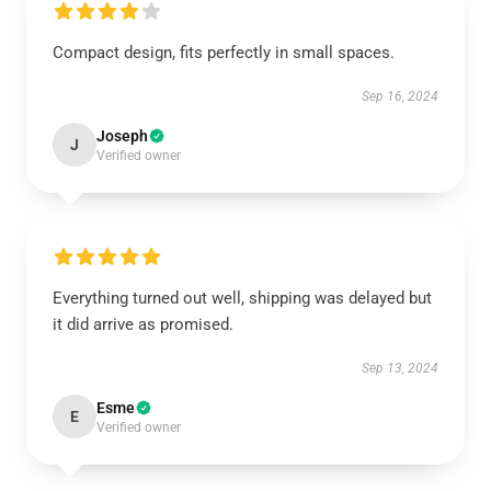
Compact design, fits perfectly in small spaces.
Sep 16, 2024
Joseph
J
Verified owner
Everything turned out well, shipping was delayed but
it did arrive as promised.
Sep 13, 2024
Esme
E
Verified owner