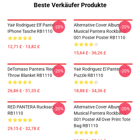
Beste Verkäufer Produkte
Yair Rodriguez Elf Pantera
Alternative Cover Album
-20%
-20%
IPhone Tasche RB1110
Musical Pantera Rockband
001 Poster Poster RB1110
12,71 £ - 13,82 £
15,64 £ - 36,26 £
DeTomaso Pantera 'Rear'
Yair Rodriguez El Pantera
-20%
-20%
Throw Blanket RB1110
Puzzle RB1110
26,86 £ - 51,35 £
18,88 £ - 34,36 £
RED PANTERA Rucksack
Alternative Cover Album
-20%
-20%
RB1110
Musical Pantera Rockband
001 Poster All Over Print Tote
Bag RB1110
29,15 £ - 32,78 £