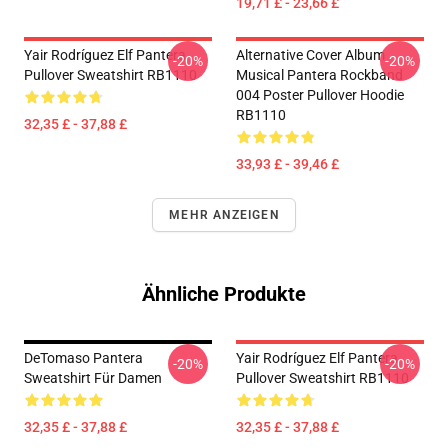
19,71 £ - 23,66 £
Yair Rodríguez Elf Pantera
Alternative Cover Album
-20%
-20%
Pullover Sweatshirt RB1110
Musical Pantera Rockband
004 Poster Pullover Hoodie
RB1110
32,35 £ - 37,88 £
33,93 £ - 39,46 £
MEHR ANZEIGEN
Ähnliche Produkte
DeTomaso Pantera
Yair Rodríguez Elf Pantera
-20%
-20%
Sweatshirt Für Damen
Pullover Sweatshirt RB1110
32,35 £ - 37,88 £
32,35 £ - 37,88 £