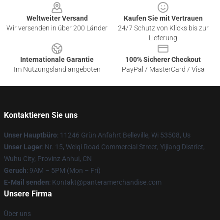
Weltweiter Versand
Kaufen Sie mit Vertrauen
Wir versenden in über 200 Länder
24/7 Schutz von Klicks bis zur
Lieferung
Internationale Garantie
100% Sicherer Checkout
Im Nutzungsland angeboten
PayPal / MasterCard / Visa
Kontaktieren Sie uns
Unser Hauptbüro
: 11246 Grün Anfahrt Belleville, Wi 53508, Us
Unser Lager
: Nr. 15, Weiqi Road Commercial Street, Yijiang District,
Wuhu City, Provinz Anhui, CN
Geruch
: 9AM – 5PM (Mon – Fri)
E-Mail senden
: Kontakt@panteramerchandise.com
Unsere Firma
Über uns