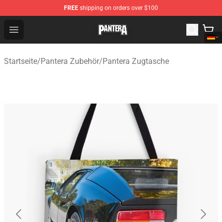
FREE
shipping on orders over $100
Pantera Store - Official Pantera Merchandise Shop
Open menu
Startseite
/
Pantera Zubehör
/
Pantera Zugtasche