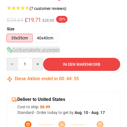
(7 customer reviews)
£24.64
£19.71
-20%
$24.95
Size
35x35cm
40x40cm
Größentabelle anzeigen
Quantity
IN DEN WARENKORB
Diese Aktion endet in
00
:
44
:
54
Deliver to United States
Cost to ship:
$6.99
Standard - Order today to get by
Aug. 10 - Aug. 17