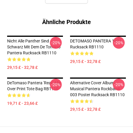
Ähnliche Produkte
Nicht Alle Panther Sind
DETOMASO PANTERA 1971
-20%
-20%
Schwarz Mit Dem De Tomaso
Rucksack RB1110
Pantera Rucksack RB1110
29,15 £ - 32,78 £
29,15 £ - 32,78 £
DeTomaso Pantera 'Rear' Alle
Alternative Cover Album
-20%
-20%
Over Print Tote Bag RB1110
Musical Pantera Rockband
003 Poster Rucksack RB1110
19,71 £ - 23,66 £
29,15 £ - 32,78 £
Footer