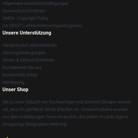
Allgemeine Geschäftsbedingungen
Datenschutzrichtlinien
DMCA - Copyright Policy
CA SB657: Lieferkettentransparenzgesetz
Unsere Unterstützung
Versand und Lieferrichtlinien
Zahlungsbedingungen
Return & Refund Richtlinien
Kontaktieren Sie uns
Kundenhilfe (FAQ)
Werdegang
Unser Shop
Mit so einer Vielzahl von hochwertigen und schönen Designs wissen
wir, dass Ihr perfekter Stil da draußen ist. Unsere Produkte wurden
von dem erstklassigen Team entworfen, das jedem Produkt eigene
einzigartige Designideen mitbringt.