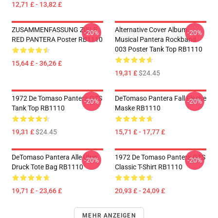
12,71 £ - 13,82 £
ZUSAMMENFASSUNG ZIELE
Alternative Cover Album
-20%
-20%
RED PANTERA Poster RB1110
Musical Pantera Rockband
003 Poster Tank Top RB1110
15,64 £ - 36,26 £
19,31 £
$24.45
1972 De Tomaso Pantera GTS
DeTomaso Pantera Fall Flache
-20%
-20%
Tank Top RB1110
Maske RB1110
19,31 £
$24.45
15,71 £ - 17,77 £
DeTomaso Pantera Alle Über
1972 De Tomaso Pantera GTS
-20%
-20%
Druck Tote Bag RB1110
Classic T-Shirt RB1110
19,71 £ - 23,66 £
20,93 £ - 24,09 £
MEHR ANZEIGEN