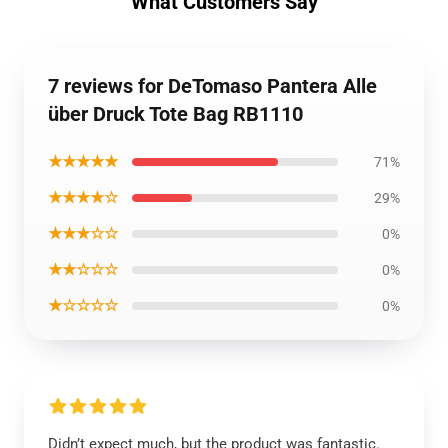
What Customers Say
7 reviews for DeTomaso Pantera Alle
über Druck Tote Bag RB1110
★★★★★
71%
★★★★☆
29%
★★★☆☆
0%
★★☆☆☆
0%
★☆☆☆☆
0%
Didn’t expect much, but the product was fantastic.