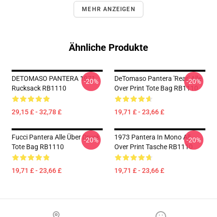
MEHR ANZEIGEN
Ähnliche Produkte
DETOMASO PANTERA 1971
DeTomaso Pantera 'Rear' Alle
-20%
-20%
Rucksack RB1110
Over Print Tote Bag RB1110
29,15 £ - 32,78 £
19,71 £ - 23,66 £
Fucci Pantera Alle Über Druck
1973 Pantera In Mono All
-20%
-20%
Tote Bag RB1110
Over Print Tasche RB1110
19,71 £ - 23,66 £
19,71 £ - 23,66 £
Footer