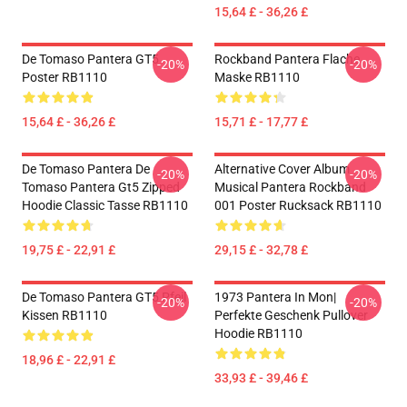
15,64 £ - 36,26 £
De Tomaso Pantera GT5
Rockband Pantera Flache
-20%
-20%
Poster RB1110
Maske RB1110
15,64 £ - 36,26 £
15,71 £ - 17,77 £
De Tomaso Pantera De
Alternative Cover Album
-20%
-20%
Tomaso Pantera Gt5 Zipped
Musical Pantera Rockband
Hoodie Classic Tasse RB1110
001 Poster Rucksack RB1110
19,75 £ - 22,91 £
29,15 £ - 32,78 £
De Tomaso Pantera GT5 Pfeil
1973 Pantera In Mon|
-20%
-20%
Kissen RB1110
Perfekte Geschenk Pullover
Hoodie RB1110
18,96 £ - 22,91 £
33,93 £ - 39,46 £