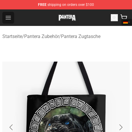
FREE
shipping on orders over $100
Pantera Store - Official Pantera Merchandise Shop
Open menu
Startseite
/
Pantera Zubehör
/
Pantera Zugtasche