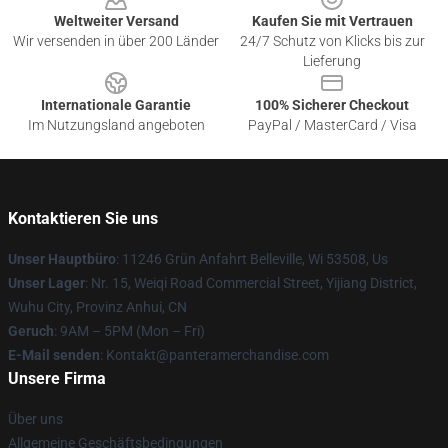
Weltweiter Versand
Kaufen Sie mit Vertrauen
Wir versenden in über 200 Länder
24/7 Schutz von Klicks bis zur
Lieferung
Internationale Garantie
100% Sicherer Checkout
Im Nutzungsland angeboten
PayPal / MasterCard / Visa
Kontaktieren Sie uns
Unser Hauptbüro
: 11246 Grün Anfahrt Belleville, Wi 53508, Us
Unser Lager
: Nr. 15, Weiqi Road Commercial Street, Yijiang District,
Wuhu City, Provinz Anhui, CN
Geruch
: 9AM – 5PM (Mon – Fri)
E-Mail senden
: Kontakt@panteramerchandise.com
Unsere Firma
Über uns
Allgemeine Geschäftsbedingungen