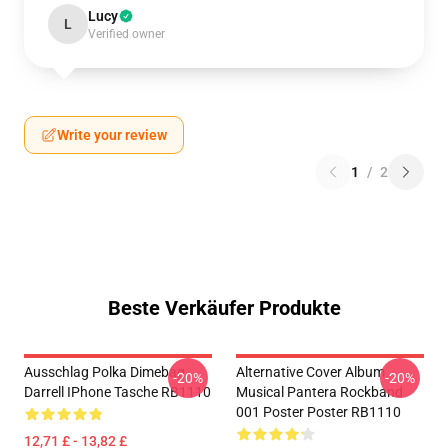
Lucy
L
Verified owner
Write your review
1
/
2
Beste Verkäufer Produkte
Ausschlag Polka Dimebag
Alternative Cover Album
-20%
-20%
Darrell IPhone Tasche RB1110
Musical Pantera Rockband
001 Poster Poster RB1110
12,71 £ - 13,82 £