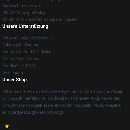
Datenschutzrichtlinien
DMCA - Copyright Policy
CA SB657: Lieferkettentransparenzgesetz
Unsere Unterstützung
Versand und Lieferrichtlinien
Zahlungsbedingungen
Return & Refund Richtlinien
Kontaktieren Sie uns
Kundenhilfe (FAQ)
Werdegang
Unser Shop
Mit so einer Vielzahl von hochwertigen und schönen Designs wissen
wir, dass Ihr perfekter Stil da draußen ist. Unsere Produkte wurden
von dem erstklassigen Team entworfen, das jedem Produkt eigene
einzigartige Designideen mitbringt.