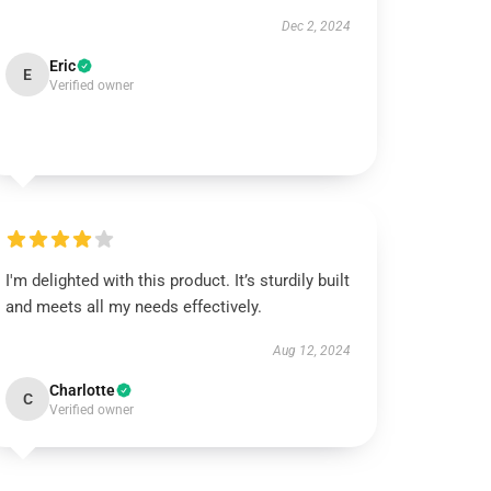
Dec 2, 2024
Eric
E
Verified owner
I'm delighted with this product. It’s sturdily built
and meets all my needs effectively.
Aug 12, 2024
Charlotte
C
Verified owner