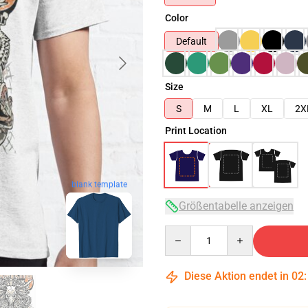
Color
Default
Size
S
M
L
XL
2X
Print Location
blank template
Größentabelle anzeigen
Quantity
Diese Aktion endet in
02