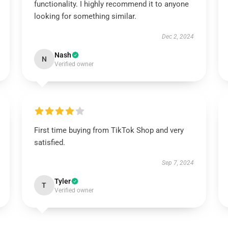
functionality. I highly recommend it to anyone
looking for something similar.
Dec 2, 2024
Nash
N
Verified owner
First time buying from TikTok Shop and very
satisfied.
Sep 7, 2024
Tyler
T
Verified owner