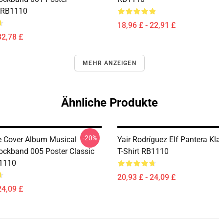
 RB1110
18,96 £ - 22,91 £
32,78 £
MEHR ANZEIGEN
Ähnliche Produkte
-20%
ve Cover Album Musical
Yair Rodríguez Elf Pantera Kl
ockband 005 Poster Classic
T-Shirt RB1110
B1110
20,93 £ - 24,09 £
24,09 £