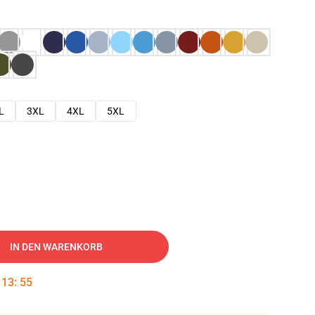
L
3XL
4XL
5XL
IN DEN WARENKORB
:
13
:
54