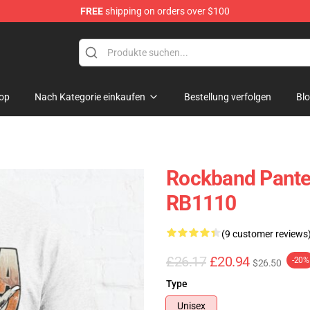
FREE
shipping on orders over $100
op
Nach Kategorie einkaufen
Bestellung verfolgen
Bl
Rockband Panter
RB1110
(9 customer reviews
£26.17
£20.94
-20%
$26.50
Type
Unisex