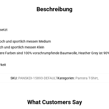
Beschreibung
esetzt
 hoch und sportlich messen Medium
och und sportlich messen Klein
here Farben sind 100% vorschrumpfende Baumwolle, Heather Grey ist 90
keit
SKU
:
PANSKDI-15893-DEFAULT
Kategorien
:
Pantera T-Shirt
,
What Customers Say