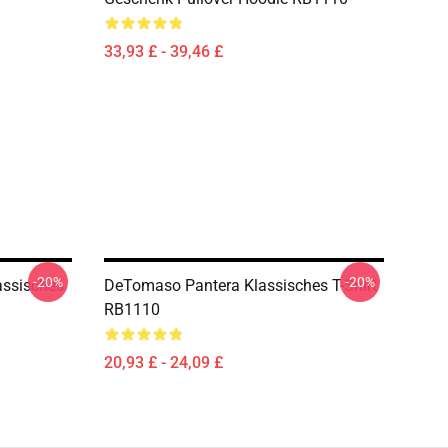
33,93 £ - 39,46 £
-20%
-20%
assisches
DeTomaso Pantera Klassisches T-Shirt
RB1110
20,93 £ - 24,09 £