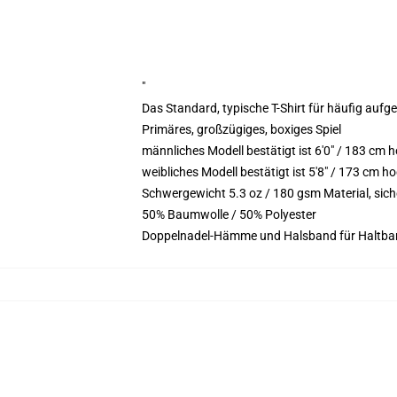
"
Das Standard, typische T-Shirt für häufig aufg
Primäres, großzügiges, boxiges Spiel
männliches Modell bestätigt ist 6'0" / 183 cm
weibliches Modell bestätigt ist 5'8" / 173 cm h
Schwergewicht 5.3 oz / 180 gsm Material, sic
50% Baumwolle / 50% Polyester
Doppelnadel-Hämme und Halsband für Haltbar