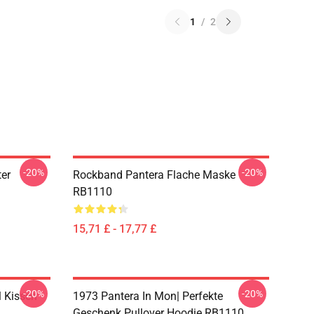
1
/
2
-20%
-20%
er
Rockband Pantera Flache Maske
RB1110
15,71 £ - 17,77 £
-20%
-20%
 Kissen
1973 Pantera In Mon| Perfekte
Geschenk Pullover Hoodie RB1110