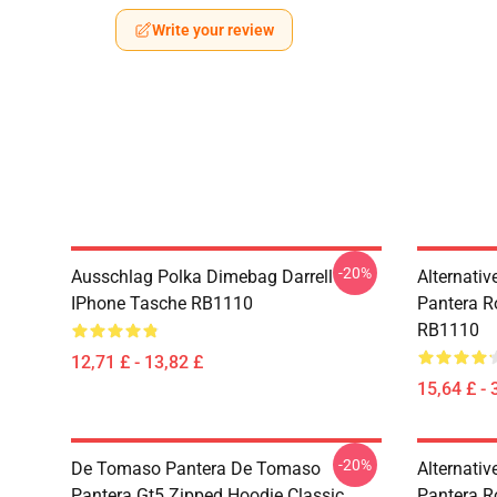
Write your review
-20%
Ausschlag Polka Dimebag Darrell
Alternati
IPhone Tasche RB1110
Pantera R
RB1110
12,71 £ - 13,82 £
15,64 £ - 
-20%
De Tomaso Pantera De Tomaso
Alternati
Pantera Gt5 Zipped Hoodie Classic
Pantera R