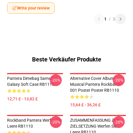
Write your review
1
/
3
Beste Verkäufer Produkte
Pantera Dimebag Samsung
Alternative Cover Album
-20%
-20%
Galaxy Soft Case RB1110
Musical Pantera Rockband
001 Poster Poster RB1110
12,71 £ - 13,82 £
15,64 £ - 36,26 £
Rockband Pantera Werfen Sie
ZUSAMMENFASSUNG ZUR
-20%
-20%
Leere RB1110
ZIELSETZUNG Werfen Sie
Leere RB1110