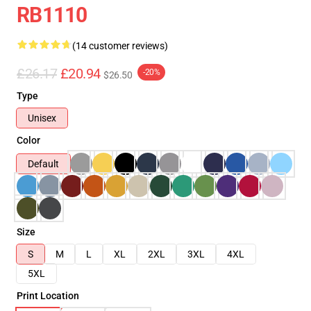
RB1110
(14 customer reviews)
£26.17
£20.94
-20%
$26.50
Type
Unisex
Color
Default
Size
S
M
L
XL
2XL
3XL
4XL
5XL
Print Location