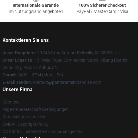
Internationale Garantie
100% Sicherer Checkout
Im Nutzungsland angeboten
PayPal / MasterCard / Visa
Kontaktieren Sie uns
Unser Hauptbüro
: 11246 Grün Anfahrt Belleville, Wi 53508, Us
Unser Lager
: Nr. 15, Weiqi Road Commercial Street, Yijiang District,
Wuhu City, Provinz Anhui, CN
Geruch
: 9AM – 5PM (Mon – Fri)
E-Mail senden
: Kontakt@panteramerchandise.com
Unsere Firma
Über uns
Allgemeine Geschäftsbedingungen
Datenschutzrichtlinien
DMCA - Copyright Policy
CA SB657: Lieferkettentransparenzgesetz