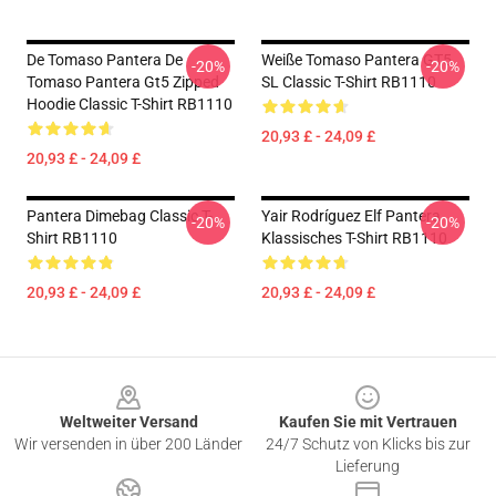
De Tomaso Pantera De
Weiße Tomaso Pantera GT5
-20%
-20%
Tomaso Pantera Gt5 Zipped
SL Classic T-Shirt RB1110
Hoodie Classic T-Shirt RB1110
20,93 £ - 24,09 £
20,93 £ - 24,09 £
Pantera Dimebag Classic T-
Yair Rodríguez Elf Pantera
-20%
-20%
Shirt RB1110
Klassisches T-Shirt RB1110
20,93 £ - 24,09 £
20,93 £ - 24,09 £
Footer
Weltweiter Versand
Kaufen Sie mit Vertrauen
Wir versenden in über 200 Länder
24/7 Schutz von Klicks bis zur
Lieferung