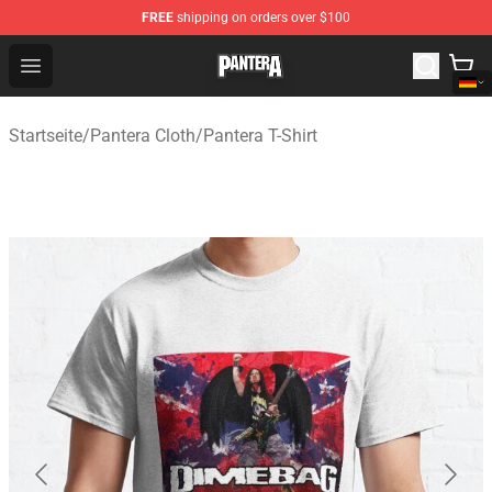
FREE
shipping on orders over $100
Pantera Store - Official Pantera Merchandise Shop
Open menu
Startseite
/
Pantera Cloth
/
Pantera T-Shirt