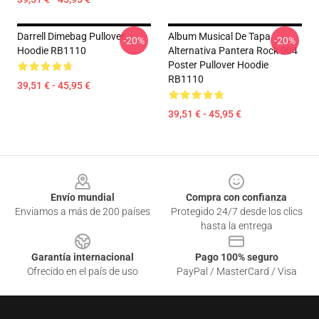
Darrell Dimebag Pullover
Album Musical De Tapa
-20%
-20%
Hoodie RB1110
Alternativa Pantera Rock 004
Poster Pullover Hoodie
RB1110
39,51 € - 45,95 €
39,51 € - 45,95 €
Footer
Envío mundial
Compra con confianza
Enviamos a más de 200 países
Protegido 24/7 desde los clics
hasta la entrega
Garantía internacional
Pago 100% seguro
Ofrecido en el país de uso
PayPal / MasterCard / Visa