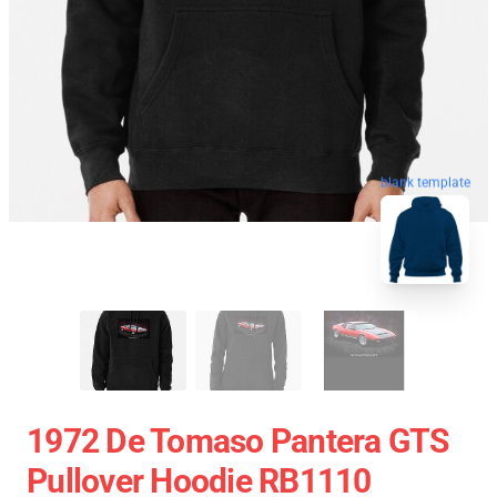
blank template
1972 De Tomaso Pantera GTS
Pullover Hoodie RB1110