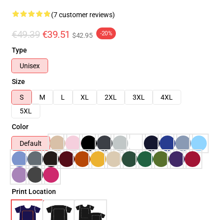
(7 customer reviews)
€49.39
€39.51
-20%
$42.95
Type
Unisex
Size
S
M
L
XL
2XL
3XL
4XL
5XL
Color
Default
Print Location