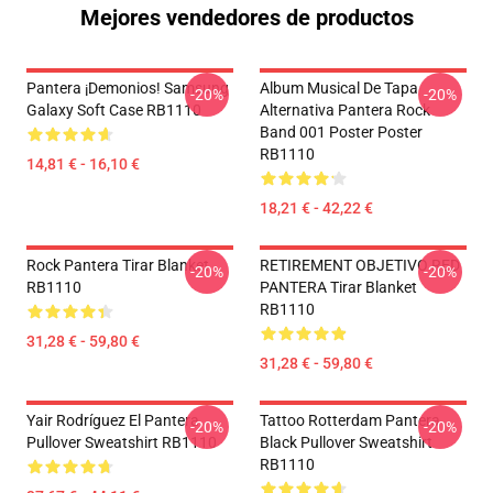
Mejores vendedores de productos
Pantera ¡Demonios! Samsung
Album Musical De Tapa
-20%
-20%
Galaxy Soft Case RB1110
Alternativa Pantera Rock
Band 001 Poster Poster
RB1110
14,81 € - 16,10 €
18,21 € - 42,22 €
Rock Pantera Tirar Blanket
RETIREMENT OBJETIVO RED
-20%
-20%
RB1110
PANTERA Tirar Blanket
RB1110
31,28 € - 59,80 €
31,28 € - 59,80 €
Yair Rodríguez El Pantera
Tattoo Rotterdam Pantera
-20%
-20%
Pullover Sweatshirt RB1110
Black Pullover Sweatshirt
RB1110