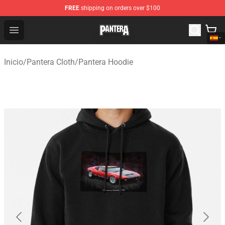
FREE
shipping on orders over $100
Pantera Store - Official Pantera Merchandise Shop
Open menu
Inicio
/
Pantera Cloth
/
Pantera Hoodie