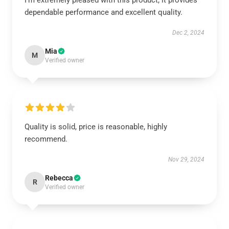
I’m extremely pleased with this product; it provides
dependable performance and excellent quality.
Dec 2, 2024
Mia
M
Verified owner
Quality is solid, price is reasonable, highly
recommend.
Nov 29, 2024
Rebecca
R
Verified owner