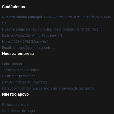
Contáctenos
Nuestra oficina principal
: 11246 Verde View Drive Belleville, Wi 53508,
Us
Nuestro almacén
: No. 15, Weiqi Road Commercial Street, Yijiang
District, Wuhu City, Anhui Province, CN
Hora
: 9AM – 5PM (Mon – Fri)
Email
: contact@panteragoods.com
Nuestra empresa
Sobre nosotros
Términos y condiciones
Política de privacidad
DMCA - Política de Copyright
CA SB657: Ley de transparencia en la cadena de suministro
Nuestro apoyo
Políticas de envío
Condiciones de pago