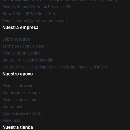
District, Wuhu City, Anhui Province, CN
Hora
: 9AM – 5PM (Mon – Fri)
Email
: contact@panteragoods.com
Nuestra empresa
Sobre nosotros
Términos y condiciones
Política de privacidad
DMCA - Política de Copyright
CA SB657: Ley de transparencia en la cadena de suministro
Nuestro apoyo
Políticas de envío
Condiciones de pago
Políticas de reembolso
Contáctenos
Ayuda al cliente (FAQ)
Mayorista
Nuestra tienda