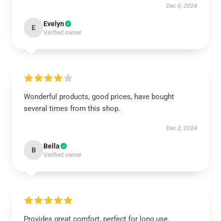
Dec 6, 2024
Evelyn
E
Verified owner
Wonderful products, good prices, have bought
several times from this shop.
Dec 2, 2024
Bella
B
Verified owner
Provides great comfort, perfect for long use.