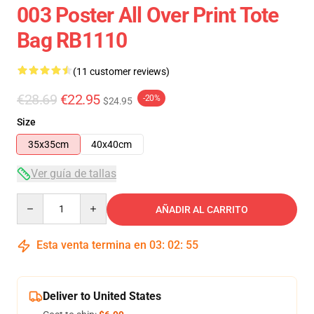
003 Poster All Over Print Tote
Bag RB1110
(11 customer reviews)
€28.69
€22.95
-20%
$24.95
Size
35x35cm
40x40cm
Ver guía de tallas
Quantity
AÑADIR AL CARRITO
Esta venta termina en
03
:
02
:
54
Deliver to United States