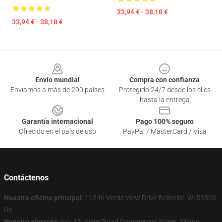
33,94 € - 38,18 €
33,94 € - 38,18 €
Footer
Envío mundial
Compra con confianza
Enviamos a más de 200 países
Protegido 24/7 desde los clics
hasta la entrega
Garantía internacional
Pago 100% seguro
Ofrecido en el país de uso
PayPal / MasterCard / Visa
Contáctenos
Nuestra oficina principal
: 11246 Verde View Drive Belleville, Wi 53508,
Us
Nuestro almacén
: No. 15, Weiqi Road Commercial Street, Yijiang