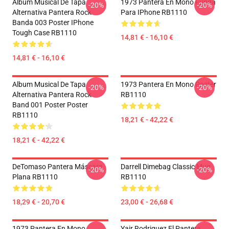
Album Musical De Tapa
1973 Pantera En Mono Funda
-20%
-20%
Alternativa Pantera Rock
Para IPhone RB1110
Banda 003 Poster IPhone
Tough Case RB1110
14,81 € - 16,10 €
14,81 € - 16,10 €
Album Musical De Tapa
1973 Pantera En Mono Poster
-20%
-20%
Alternativa Pantera Rock
RB1110
Band 001 Poster Poster
RB1110
18,21 € - 42,22 €
18,21 € - 42,22 €
DeTomaso Pantera Máscara
Darrell Dimebag Classic Mug
-20%
-20%
Plana RB1110
RB1110
18,29 € - 20,70 €
23,00 € - 26,68 €
1973 Pantera En Mono
Yair Rodriguez El Pantera