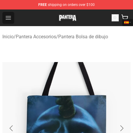
FREE
shipping on orders over $100
Pantera Store - Official Pantera Merchandise Shop
Open menu
Inicio
/
Pantera Accesorios
/
Pantera Bolsa de dibujo