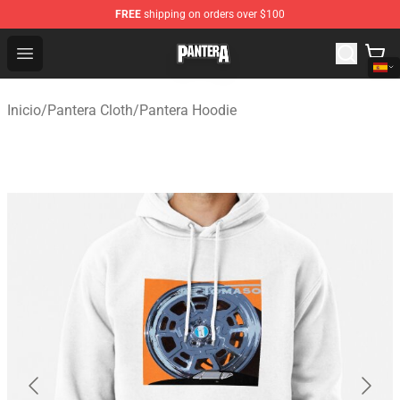
FREE
shipping on orders over $100
Pantera Store - Official Pantera Merchandise Shop
Open menu
Inicio
/
Pantera Cloth
/
Pantera Hoodie