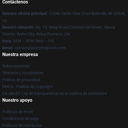
Contáctenos
Nuestra oficina principal
: 11246 Verde View Drive Belleville, Wi 53508,
Us
Nuestro almacén
: No. 15, Weiqi Road Commercial Street, Yijiang
District, Wuhu City, Anhui Province, CN
Hora
: 9AM – 5PM (Mon – Fri)
Email
: contact@panteragoods.com
Nuestra empresa
Sobre nosotros
Términos y condiciones
Política de privacidad
DMCA - Política de Copyright
CA SB657: Ley de transparencia en la cadena de suministro
Nuestro apoyo
Políticas de envío
Condiciones de pago
Políticas de reembolso