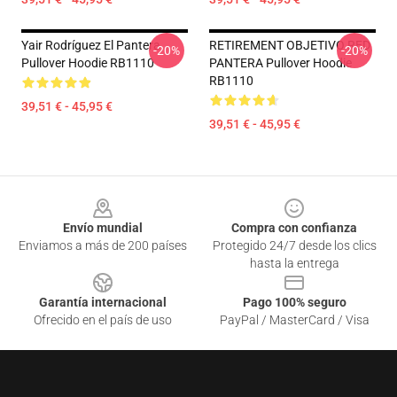
Yair Rodríguez El Pantera
RETIREMENT OBJETIVO RED
-20%
-20%
Pullover Hoodie RB1110
PANTERA Pullover Hoodie
RB1110
39,51 € - 45,95 €
39,51 € - 45,95 €
Footer
Envío mundial
Compra con confianza
Enviamos a más de 200 países
Protegido 24/7 desde los clics
hasta la entrega
Garantía internacional
Pago 100% seguro
Ofrecido en el país de uso
PayPal / MasterCard / Visa