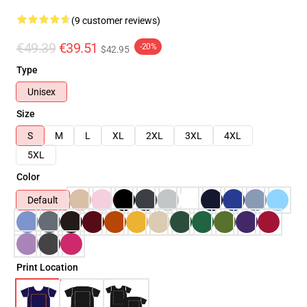
(9 customer reviews)
€49.39
€39.51
-20%
$42.95
Type
Unisex
Size
S
M
L
XL
2XL
3XL
4XL
5XL
Color
Default
Print Location