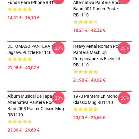
Funda Para IPhone RB1110
Alternativa Pantera Rock
Band 001 Poster Poster
RB1110
14,81 € - 16,10 €
18,21 € - 42,22 €
DETOMASO PANTERA 1971
Heavy Metal Roman Polanski
-20%
-20%
Jigsaw Puzzle RB1110
Pantera Mash Up
Rompecabezas Esencial
RB1110
21,98 € - 40,02 €
21,98 € - 40,02 €
Album Musical De Tapa
1973 Pantera En Mono
-20%
-20%
Alternativa Pantera Rock
Classic Mug RB1110
Band 003 Poster Classic Mug
RB1110
23,00 € - 26,68 €
23,00 € - 26,68 €