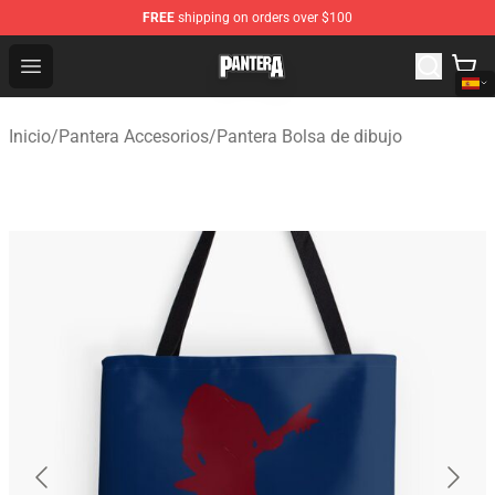
FREE
shipping on orders over $100
Pantera Store - Official Pantera Merchandise Shop
Open menu
Inicio
/
Pantera Accesorios
/
Pantera Bolsa de dibujo