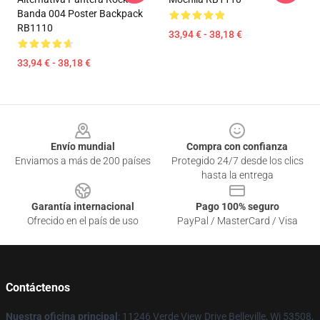
Banda 004 Poster Backpack
RB1110
33,94 € - 38,18 €
33,94 € - 38,18 €
Footer
Envío mundial
Compra con confianza
Enviamos a más de 200 países
Protegido 24/7 desde los clics
hasta la entrega
Garantía internacional
Pago 100% seguro
Ofrecido en el país de uso
PayPal / MasterCard / Visa
Contáctenos
Nuestra oficina principal
: 11246 Verde View Drive Belleville, Wi 53508,