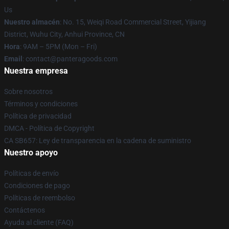
Us
Nuestro almacén
: No. 15, Weiqi Road Commercial Street, Yijiang
District, Wuhu City, Anhui Province, CN
Hora
: 9AM – 5PM (Mon – Fri)
Email
: contact@panteragoods.com
Nuestra empresa
Sobre nosotros
Términos y condiciones
Política de privacidad
DMCA - Política de Copyright
CA SB657: Ley de transparencia en la cadena de suministro
Nuestro apoyo
Políticas de envío
Condiciones de pago
Políticas de reembolso
Contáctenos
Ayuda al cliente (FAQ)