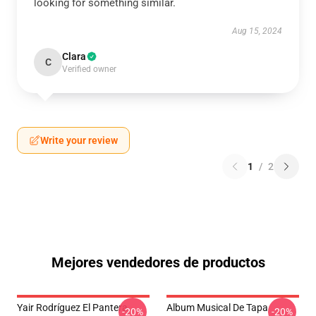
looking for something similar.
Aug 15, 2024
Clara
C
Verified owner
Write your review
1
/
2
Mejores vendedores de productos
Yair Rodríguez El Pantera
Album Musical De Tapa
-20%
-20%