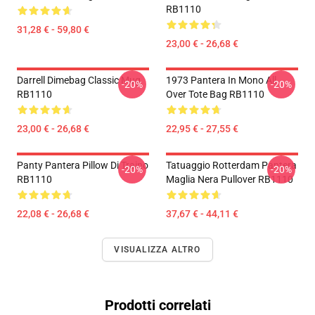
RB1110
31,28 € - 59,80 €
23,00 € - 26,68 €
Darrell Dimebag Classic Mug
1973 Pantera In Mono All
-20%
-20%
RB1110
Over Tote Bag RB1110
23,00 € - 26,68 €
22,95 € - 27,55 €
Panty Pantera Pillow Di Traino
Tatuaggio Rotterdam Pantera
-20%
-20%
RB1110
Maglia Nera Pullover RB1110
22,08 € - 26,68 €
37,67 € - 44,11 €
VISUALIZZA ALTRO
Prodotti correlati