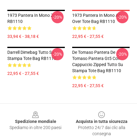
1973 Pantera In Mono Zaino
1973 Pantera In Mono All
-20%
-20%
RB1110
Over Tote Bag RB1110
33,94 € - 38,18 €
22,95 € - 27,55 €
Darrell Dimebag Tutto Su
De Tomaso Pantera De
-20%
-20%
Stampa Tote Bag RB1110
Tomaso Pantera Gt5 Con
Cappuccio Zipped Tutto Su
Stampa Tote Bag RB1110
22,95 € - 27,55 €
22,95 € - 27,55 €
Footer
Spedizione mondiale
Acquista in tutta sicurezza
Spediamo in oltre 200 paesi
Protetto 24/7 dai clic alla
consegna