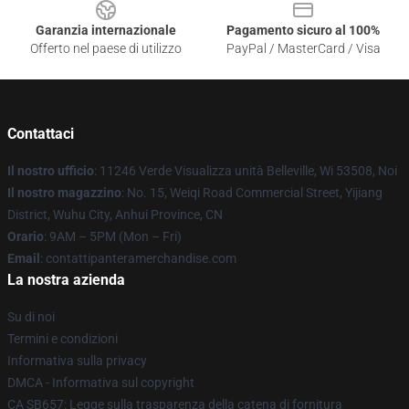
Garanzia internazionale
Pagamento sicuro al 100%
Offerto nel paese di utilizzo
PayPal / MasterCard / Visa
Contattaci
Il nostro ufficio
: 11246 Verde Visualizza unità Belleville, Wi 53508, Noi
Il nostro magazzino
: No. 15, Weiqi Road Commercial Street, Yijiang
District, Wuhu City, Anhui Province, CN
Orario
: 9AM – 5PM (Mon – Fri)
Email
: contattipanteramerchandise.com
La nostra azienda
Su di noi
Termini e condizioni
Informativa sulla privacy
DMCA - Informativa sul copyright
CA SB657: Legge sulla trasparenza della catena di fornitura