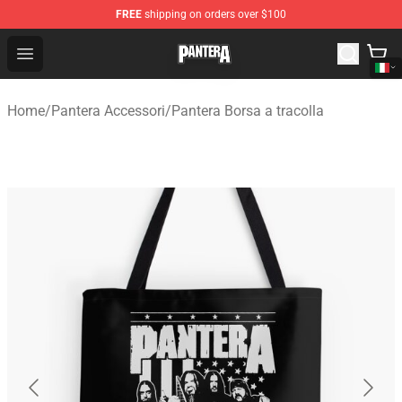
FREE
shipping on orders over $100
Pantera Store - Official Pantera Merchandise Shop
Open menu
Home
/
Pantera Accessori
/
Pantera Borsa a tracolla