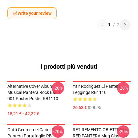
Write your review
1
/
2
I prodotti più venduti
Alternative Cover Album
Yair Rodríguez El Pantera
-20%
-20%
Musical Pantera Rock Band
Leggings RB1110
001 Poster Poster RB1110
26,63 €
$28.95
18,21 € - 42,22 €
Gatti Geometrici Carini Rosa
RETIREMENTO OBIETTIVO
-20%
-20%
Pantera Portafoglio RB1110
RED PANTERA Mug Classico