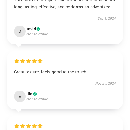
This product is superb and worth the investment. It’s
long-lasting, effective, and performs as advertised.
Dec 1, 2024
David
D
Verified owner
Great texture, feels good to the touch.
Nov 29, 2024
Ella
E
Verified owner