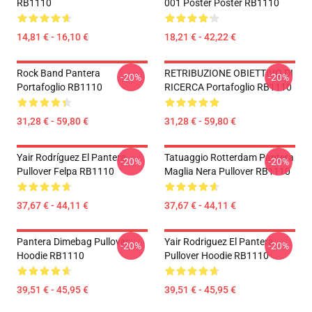
RB1110
001 Poster Poster RB1110
14,81 € - 16,10 €
18,21 € - 42,22 €
Rock Band Pantera
RETRIBUZIONE OBIETTIVO DI
-20%
-20%
Portafoglio RB1110
RICERCA Portafoglio RB1110
31,28 € - 59,80 €
31,28 € - 59,80 €
Yair Rodríguez El Pantera
Tatuaggio Rotterdam Pantera
-20%
-20%
Pullover Felpa RB1110
Maglia Nera Pullover RB1110
37,67 € - 44,11 €
37,67 € - 44,11 €
Pantera Dimebag Pullover
Yair Rodriguez El Pantera
-20%
-20%
Hoodie RB1110
Pullover Hoodie RB1110
39,51 € - 45,95 €
39,51 € - 45,95 €