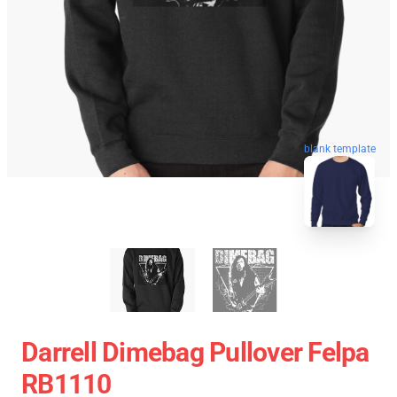
blank template
Darrell Dimebag Pullover Felpa
RB1110