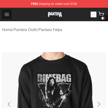
FREE
shipping on orders over $100
Pantera Store - Official Pantera Merchandise Shop
Open menu
Home
/
Pantera Cloth
/
Pantera Felpa