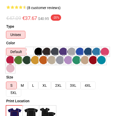
(8 customer reviews)
€47.09
€37.67
-20%
$40.95
Type
Unisex
Color
Default
Size
S
M
L
XL
2XL
3XL
4XL
5XL
Print Location