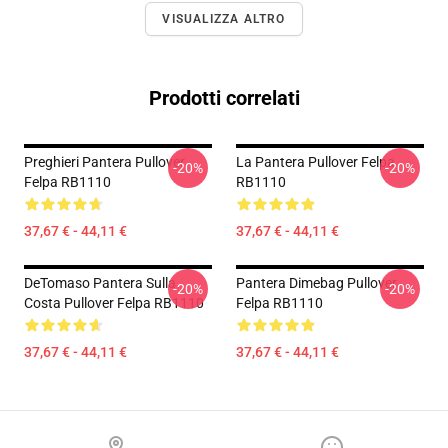
VISUALIZZA ALTRO
Prodotti correlati
Preghieri Pantera Pullover
La Pantera Pullover Felpa
-20%
-20%
Felpa RB1110
RB1110
37,67 € - 44,11 €
37,67 € - 44,11 €
DeTomaso Pantera Sulla
Pantera Dimebag Pullover
-20%
-20%
Costa Pullover Felpa RB1110
Felpa RB1110
37,67 € - 44,11 €
37,67 € - 44,11 €
Footer