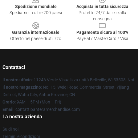
Spedizione mondiale
Acquista in tutta sicurezza
Spediamo in oltre 200 paesi
Protetto 24/7 dai clic alla
consegna
Garanzia internazionale
Pagamento sicuro al 100%
Offerto nel paese di utilizzo
PayPal / MasterCard / Visa
Contattaci
Il nostro ufficio
: 11246 Verde Visualizza unità Belleville, Wi 53508, Noi
Il nostro magazzino
: No. 15, Weiqi Road Commercial Street, Yijiang
District, Wuhu City, Anhui Province, CN
Orario
: 9AM – 5PM (Mon – Fri)
Email
: contattipanteramerchandise.com
La nostra azienda
Su di noi
Termini e condizioni