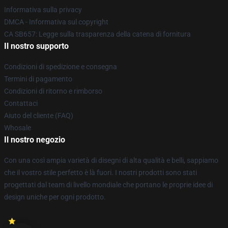
Informativa sulla privacy
DMCA - Informativa sul copyright
CA SB657: Legge sulla trasparenza della catena di fornitura
Il nostro supporto
Condizioni di spedizione e consegna
Termini di pagamento
Condizioni di ritorno e rimborso
Contattaci
Aiuto del cliente (FAQ)
Whosale
Il nostro negozio
Con una così ampia varietà di disegni di alta qualità e belli, sappiamo
che il vostro stile perfetto è là fuori. I nostri prodotti sono stati
progettati dal team di livello mondiale che portano le proprie idee di
design uniche per ogni prodotto.