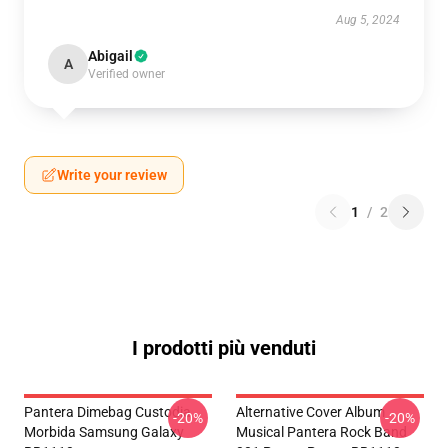
Aug 5, 2024
Abigail
A
Verified owner
Write your review
1
/
2
I prodotti più venduti
Pantera Dimebag Custodia
Alternative Cover Album
-20%
-20%
Morbida Samsung Galaxy
Musical Pantera Rock Band