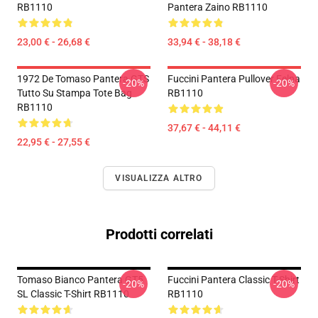
RB1110
Pantera Zaino RB1110
23,00 € - 26,68 €
33,94 € - 38,18 €
1972 De Tomaso Pantera GTS
Fuccini Pantera Pullover Felpa
-20%
-20%
Tutto Su Stampa Tote Bag
RB1110
RB1110
37,67 € - 44,11 €
22,95 € - 27,55 €
VISUALIZZA ALTRO
Prodotti correlati
Tomaso Bianco Pantera GT5
Fuccini Pantera Classic T-Shirt
-20%
-20%
SL Classic T-Shirt RB1110
RB1110