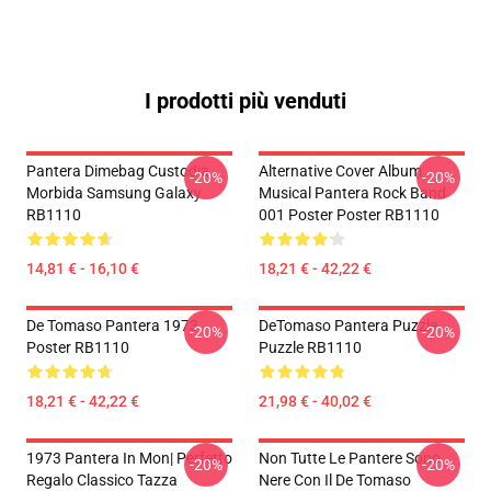
I prodotti più venduti
Pantera Dimebag Custodia
Alternative Cover Album
-20%
-20%
Morbida Samsung Galaxy
Musical Pantera Rock Band
RB1110
001 Poster Poster RB1110
14,81 € - 16,10 €
18,21 € - 42,22 €
De Tomaso Pantera 1973
DeTomaso Pantera Puzzle
-20%
-20%
Poster RB1110
Puzzle RB1110
18,21 € - 42,22 €
21,98 € - 40,02 €
1973 Pantera In Mon| Perfetto
Non Tutte Le Pantere Sono
-20%
-20%
Regalo Classico Tazza
Nere Con Il De Tomaso