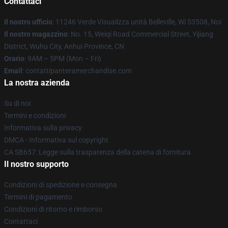
Contattaci
Il nostro ufficio
: 11246 Verde Visualizza unità Belleville, Wi 53508, Noi
Il nostro magazzino
: No. 15, Weiqi Road Commercial Street, Yijiang
District, Wuhu City, Anhui Province, CN
Orario
: 9AM – 5PM (Mon – Fri)
Email
: contattipanteramerchandise.com
La nostra azienda
Su di noi
Termini e condizioni
Informativa sulla privacy
DMCA - Informativa sul copyright
CA SB657: Legge sulla trasparenza della catena di fornitura
Il nostro supporto
Condizioni di spedizione e consegna
Termini di pagamento
Condizioni di ritorno e rimborso
Contattaci