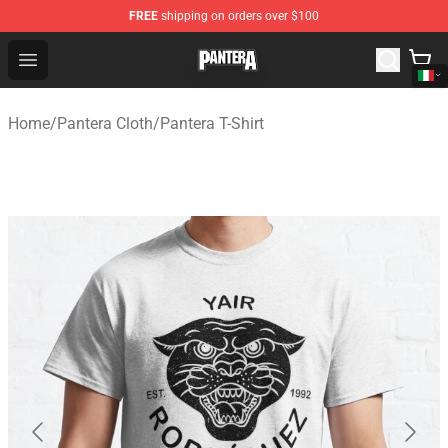
FREE
shipping on orders over $100
Pantera Store - Official Pantera Merchandise Shop
Open menu
Home
/
Pantera Cloth
/
Pantera T-Shirt