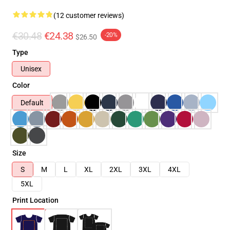
(12 customer reviews)
€30.48
€24.38
-20%
$26.50
Type
Unisex
Color
Default
Size
S
M
L
XL
2XL
3XL
4XL
5XL
Print Location