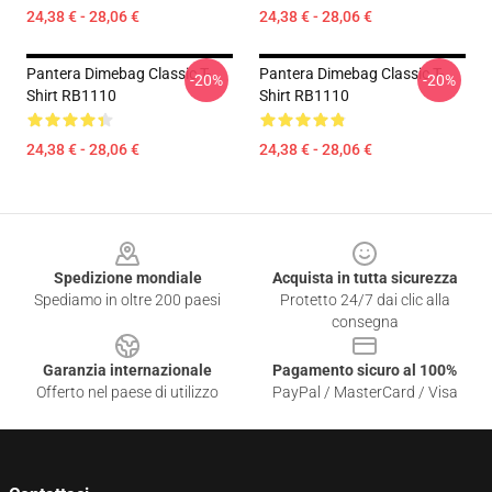
24,38 € - 28,06 €
24,38 € - 28,06 €
Pantera Dimebag Classic T-
Pantera Dimebag Classic T-
-20%
-20%
Shirt RB1110
Shirt RB1110
24,38 € - 28,06 €
24,38 € - 28,06 €
Footer
Spedizione mondiale
Acquista in tutta sicurezza
Spediamo in oltre 200 paesi
Protetto 24/7 dai clic alla
consegna
Garanzia internazionale
Pagamento sicuro al 100%
Offerto nel paese di utilizzo
PayPal / MasterCard / Visa