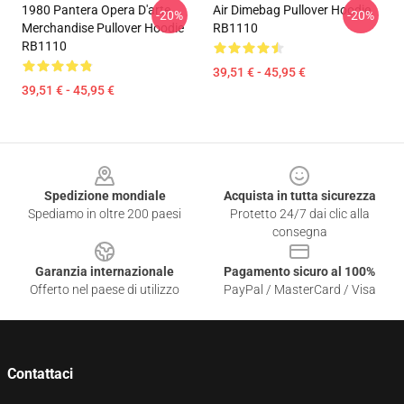
1980 Pantera Opera D'arte
Air Dimebag Pullover Hoodie
-20%
-20%
Merchandise Pullover Hoodie
RB1110
RB1110
39,51 € - 45,95 €
39,51 € - 45,95 €
Footer
Spedizione mondiale
Acquista in tutta sicurezza
Spediamo in oltre 200 paesi
Protetto 24/7 dai clic alla
consegna
Garanzia internazionale
Pagamento sicuro al 100%
Offerto nel paese di utilizzo
PayPal / MasterCard / Visa
Contattaci