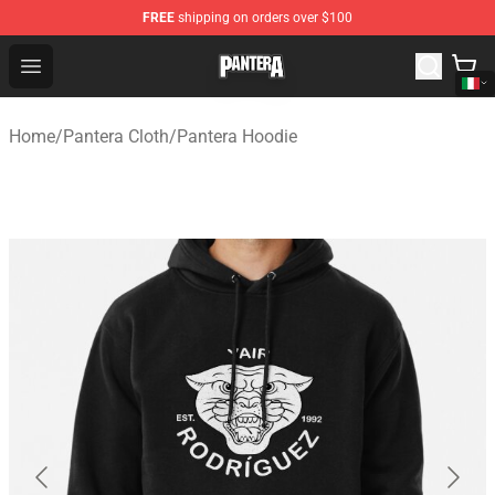
FREE
shipping on orders over $100
Pantera Store - Official Pantera Merchandise Shop
Open menu
Home
/
Pantera Cloth
/
Pantera Hoodie