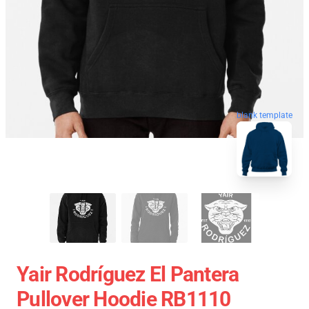
blank template
Yair Rodríguez El Pantera
Pullover Hoodie RB1110