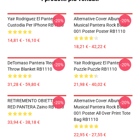
Yair Rodriguez El Pantera
Alternative Cover Album
-20%
-20%
Custodia Per IPhone RB1110
Musical Pantera Rock Band
001 Poster Poster RB1110
14,81 € - 16,10 €
18,21 € - 42,22 €
DeTomaso Pantera 'Rear'
Yair Rodriguez El Pantera
-20%
-20%
Throw Blanket RB1110
Puzzle Puzzle RB1110
31,28 € - 59,80 €
21,98 € - 40,02 €
RETIREMENTO OBIETTIVO
Alternative Cover Album
-20%
-20%
RED PANTERA Zaino RB1110
Musical Pantera Rock Band
001 Poster All Over Print Tote
Bag RB1110
33,94 € - 38,18 €
22,95 € - 27,55 €