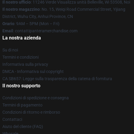
Il nostro ufficio
: 11246 Verde Visualizza unità Belleville, Wi 53508, Noi
Il nostro magazzino
: No. 15, Weiqi Road Commercial Street, Yijiang
District, Wuhu City, Anhui Province, CN
Orario
: 9AM – 5PM (Mon – Fri)
Email
: contattipanteramerchandise.com
La nostra azienda
Su di noi
Termini e condizioni
Informativa sulla privacy
DMCA - Informativa sul copyright
CA SB657: Legge sulla trasparenza della catena di fornitura
Il nostro supporto
Condizioni di spedizione e consegna
Termini di pagamento
Condizioni di ritorno e rimborso
Contattaci
Aiuto del cliente (FAQ)
Whosale