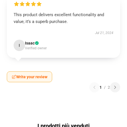
This product delivers excellent functionality and
value; it’s a superb purchase.
Jul 21, 2024
Isaac
I
Verified owner
Write your review
1
/
2
I prodotti più venduti