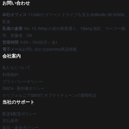
お問い合わせ
本社オフィス
: 11246の グリーン ドライブを見る Belleville, Wi 53508,
私達
私達の倉庫
: No. 15, Weiqi の道の商業通り、Yijiang 地区、ウーフー都
市、安徽省、CN
営業時間
: 9:00～18:00(月～金)
電子メール
お問い合わせpantera商品情報
会社案内
私たちについて
利用規約
プライバシーポリシー
DMCA - 著作権ポリシー
カリフォルニアSB657: サプライチェーンの透明性法
当社のサポート
配送&配送ポリシー
支払条件
返品・返金ポリシー