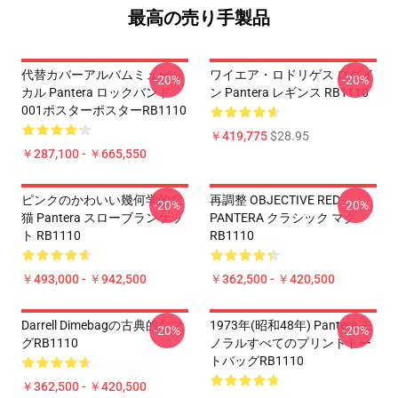
最高の売り手製品
代替カバーアルバムミュージ
ワイエア・ロドリゲス ログイ
-20%
-20%
カル Pantera ロックバンド
ン Pantera レギンス RB1110
001ポスターポスターRB1110
￥419,775
$28.95
￥287,100 - ￥665,550
ピンクのかわいい幾何学的な
再調整 OBJECTIVE RED
-20%
-20%
猫 Pantera スローブランケッ
PANTERA クラシック マグ
ト RB1110
RB1110
￥493,000 - ￥942,500
￥362,500 - ￥420,500
Darrell Dimebagの古典的なマ
1973年(昭和48年) Pantera モ
-20%
-20%
グRB1110
ノラルすべてのプリントトー
トバッグRB1110
￥362,500 - ￥420,500