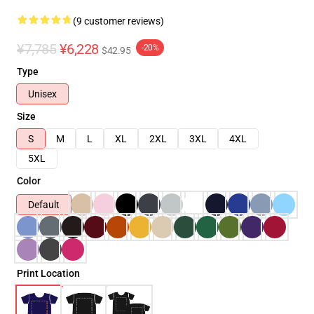
(9 customer reviews)
¥7,785
¥6,228
-20%
$42.95
Type
Unisex
Size
S
M
L
XL
2XL
3XL
4XL
5XL
Color
Default
Print Location