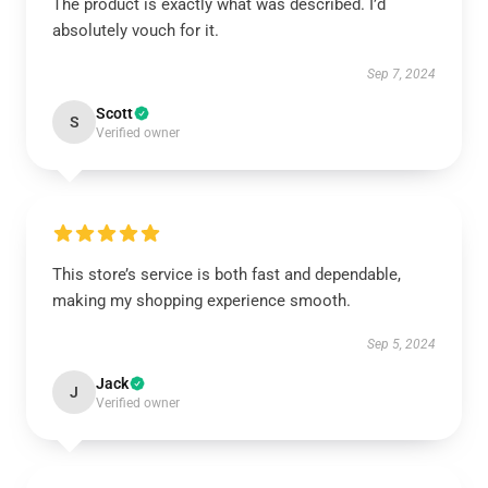
The product is exactly what was described. I’d
absolutely vouch for it.
Sep 7, 2024
Scott
S
Verified owner
This store’s service is both fast and dependable,
making my shopping experience smooth.
Sep 5, 2024
Jack
J
Verified owner