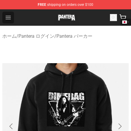
FREE
shipping on orders over $100
Pantera Store - Official Pantera Merchandise Shop
Open menu
ホーム
/
Pantera ログイン
/
Pantera パーカー