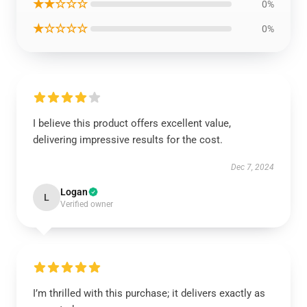
★★☆☆☆
0%
★☆☆☆☆
0%
I believe this product offers excellent value,
delivering impressive results for the cost.
Dec 7, 2024
Logan
L
Verified owner
I’m thrilled with this purchase; it delivers exactly as