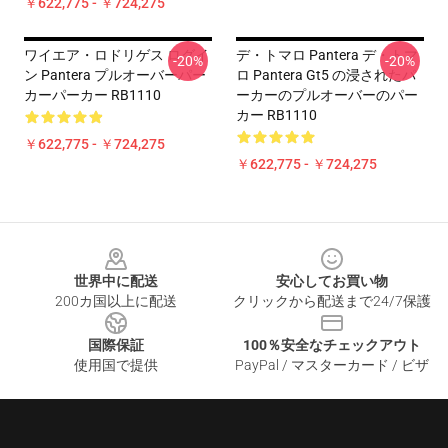
￥622,775 - ￥724,275
ワイエア・ロドリゲス ログイ
デ・トマロ Pantera デ・トマ
-20%
-20%
ン Pantera プルオーバーパー
ロ Pantera Gt5 の浸されたパ
カーパーカー RB1110
ーカーのプルオーバーのパー
カー RB1110
￥622,775 - ￥724,275
￥622,775 - ￥724,275
Footer
世界中に配送
安心してお買い物
200カ国以上に配送
クリックから配送まで24/7保護
国際保証
100％安全なチェックアウト
使用国で提供
PayPal / マスターカード / ビザ