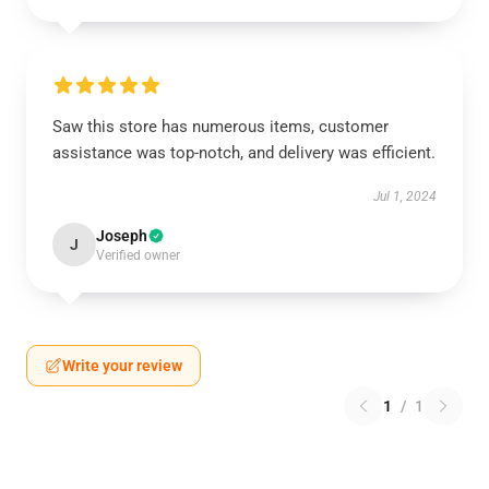
Saw this store has numerous items, customer
assistance was top-notch, and delivery was efficient.
Jul 1, 2024
Joseph
J
Verified owner
Write your review
1
/
1