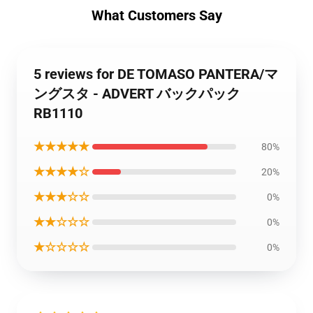
What Customers Say
5 reviews for DE TOMASO PANTERA/マ
ングスタ - ADVERT バックパック
RB1110
★★★★★
80%
★★★★☆
20%
★★★☆☆
0%
★★☆☆☆
0%
★☆☆☆☆
0%