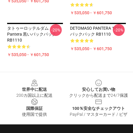
￥535,050 - ￥601,750
￥535,050 - ￥601,750
タトゥーロッテルダム
DETOMASO PANTERA 1971
-20%
-20%
Pantera 黒いバックパック
バックパック RB1110
RB1110
￥535,050 - ￥601,750
￥535,050 - ￥601,750
Footer
世界中に配送
安心してお買い物
200カ国以上に配送
クリックから配送まで24/7保護
国際保証
100％安全なチェックアウト
使用国で提供
PayPal / マスターカード / ビザ