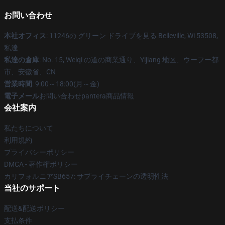
お問い合わせ
本社オフィス
: 11246の グリーン ドライブを見る Belleville, Wi 53508,
私達
私達の倉庫
: No. 15, Weiqi の道の商業通り、Yijiang 地区、ウーフー都
市、安徽省、CN
営業時間
: 9:00～18:00(月～金)
電子メール
お問い合わせpantera商品情報
会社案内
私たちについて
利用規約
プライバシーポリシー
DMCA - 著作権ポリシー
カリフォルニアSB657: サプライチェーンの透明性法
当社のサポート
配送&配送ポリシー
支払条件