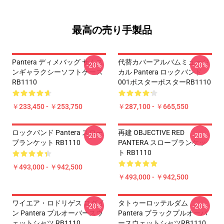
最高の売り手製品
Pantera ディメバッグ サムス
代替カバーアルバムミュージ
-20%
-20%
ンギャラクシーソフトケース
カル Pantera ロックバンド
RB1110
001ポスターポスターRB1110
￥233,450 - ￥253,750
￥287,100 - ￥665,550
ロックバンド Pantera スロー
再建 OBJECTIVE RED
-20%
-20%
ブランケット RB1110
PANTERA スローブランケッ
ト RB1110
￥493,000 - ￥942,500
￥493,000 - ￥942,500
ワイエア・ロドリゲス ログイ
タトゥーロッテルダム
-20%
-20%
ン Pantera プルオーバースウ
Pantera ブラックプルオーバ
ェットシャツ RB1110
ースウェットシャツRB1110