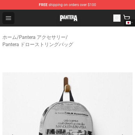
FREE
shipping on orders over $100
Pantera Store - Official Pantera Merchandise Shop
Open menu
ホーム
/
Pantera アクセサリー
/
Pantera ドローストリングバッグ