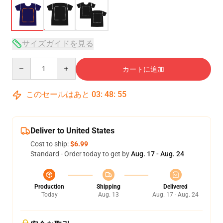
サイズガイドを見る
Quantity
カートに追加
このセールはあと
03
:
48
:
54
Deliver to United States
Cost to ship:
$6.99
Standard - Order today to get by
Aug. 17 - Aug. 24
Production
Shipping
Delivered
Today
Aug. 13
Aug. 17 - Aug. 24