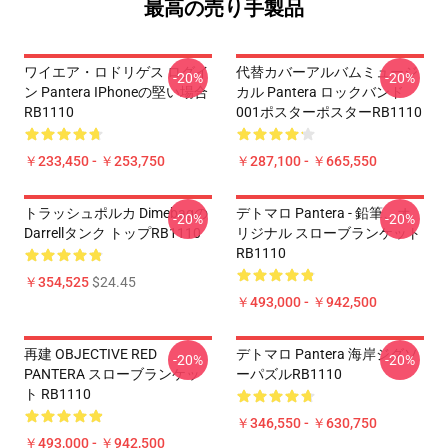
最高の売り手製品
ワイエア・ロドリゲス ログイ
代替カバーアルバムミュージ
-20%
-20%
ン Pantera IPhoneの堅い場合
カル Pantera ロックバンド
RB1110
001ポスターポスターRB1110
￥233,450 - ￥253,750
￥287,100 - ￥665,550
トラッシュポルカ Dimebagの
デトマロ Pantera - 鉛筆、オ
-20%
-20%
Darrellタンク トップRB1110
リジナル スローブランケット
RB1110
￥354,525
$24.45
￥493,000 - ￥942,500
再建 OBJECTIVE RED
デトマロ Pantera 海岸ジグソ
-20%
-20%
PANTERA スローブランケッ
ーパズルRB1110
ト RB1110
￥346,550 - ￥630,750
￥493,000 - ￥942,500