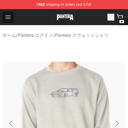
FREE
shipping on orders over $100
Pantera Store - Official Pantera Merchandise Shop
Open menu
ホーム
/
Pantera ログイン
/
Pantera スウェットシャツ