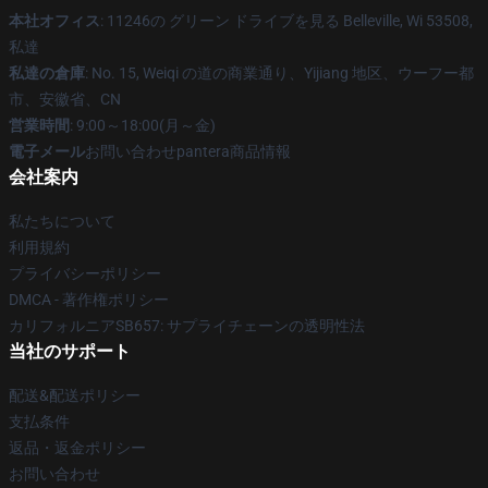
本社オフィス
: 11246の グリーン ドライブを見る Belleville, Wi 53508,
私達
私達の倉庫
: No. 15, Weiqi の道の商業通り、Yijiang 地区、ウーフー都
市、安徽省、CN
営業時間
: 9:00～18:00(月～金)
電子メール
お問い合わせpantera商品情報
会社案内
私たちについて
利用規約
プライバシーポリシー
DMCA - 著作権ポリシー
カリフォルニアSB657: サプライチェーンの透明性法
当社のサポート
配送&配送ポリシー
支払条件
返品・返金ポリシー
お問い合わせ