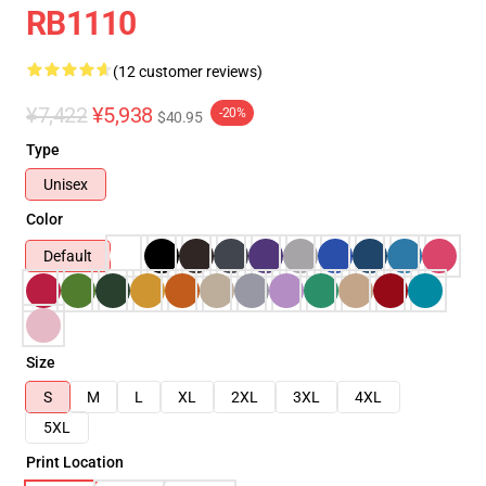
RB1110
(12 customer reviews)
¥7,422
¥5,938
-20%
$40.95
Type
Unisex
Color
Default
Size
S
M
L
XL
2XL
3XL
4XL
5XL
Print Location