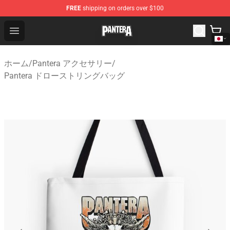
FREE
shipping on orders over $100
Pantera Store - Official Pantera Merchandise Shop
Open menu
ホーム
/
Pantera アクセサリー
/
Pantera ドローストリングバッグ