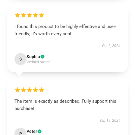
I found this product to be highly effective and user-
friendly; it’s worth every cent.
Oct 2, 2024
Sophia
S
Verified owner
The item is exactly as described. Fully support this
purchase!
Sep 19, 2024
Peter
P