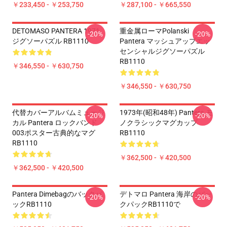
￥233,450 - ￥253,750
￥287,100 - ￥665,550
DETOMASO PANTERA 1971
重金属ローマPolanski
-20%
-20%
ジグソーパズル RB1110
Pantera マッシュアップエッ
センシャルジグソーパズル
RB1110
￥346,550 - ￥630,750
￥346,550 - ￥630,750
代替カバーアルバムミュージ
1973年(昭和48年) Pantera モ
-20%
-20%
カル Pantera ロックバンド
ノクラシックマグカップ
003ポスター古典的なマグ
RB1110
RB1110
￥362,500 - ￥420,500
￥362,500 - ￥420,500
Pantera Dimebagのバックパ
デトマロ Pantera 海岸のバッ
-20%
-20%
ックRB1110
クパックRB1110で