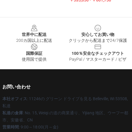
￥535,050 - ￥601,750
Footer
世界中に配送
安心してお買い物
200カ国以上に配送
クリックから配送まで24/7保護
国際保証
100％安全なチェックアウト
使用国で提供
PayPal / マスターカード / ビザ
お問い合わせ
本社オフィス
: 11246の グリーン ドライブを見る Belleville, Wi 53508,
私達
私達の倉庫
: No. 15, Weiqi の道の商業通り、Yijiang 地区、ウーフー都
市、安徽省、CN
営業時間
: 9:00～18:00(月～金)