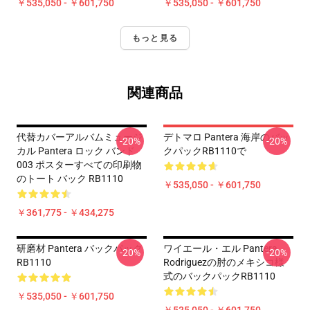
￥535,050 - ￥601,750
￥535,050 - ￥601,750
もっと見る
関連商品
代替カバーアルバムミュージ
デトマロ Pantera 海岸のバッ
-20%
-20%
カル Pantera ロック バンド
クパックRB1110で
003 ポスターすべての印刷物
のトート バック RB1110
￥535,050 - ￥601,750
￥361,775 - ￥434,275
研磨材 Pantera バックパック
ワイエール・エル Pantera
-20%
-20%
RB1110
Rodriguezの肘のメキシコ様
式のバックパックRB1110
￥535,050 - ￥601,750