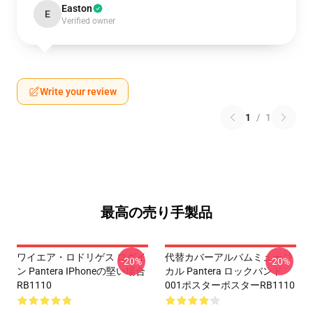
Easton
E
Verified owner
Write your review
1
/
1
最高の売り手製品
ワイエア・ロドリゲス ログイ
代替カバーアルバムミュージ
-20%
-20%
ン Pantera IPhoneの堅い場合
カル Pantera ロックバンド
RB1110
001ポスターポスターRB1110