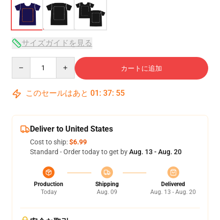
サイズガイドを見る
Quantity
カートに追加
このセールはあと
01
:
37
:
54
Deliver to United States
Cost to ship:
$6.99
Standard - Order today to get by
Aug. 13 - Aug. 20
Production
Shipping
Delivered
Today
Aug. 09
Aug. 13 - Aug. 20