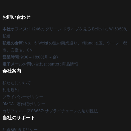
お問い合わせ
本社オフィス
: 11246の グリーン ドライブを見る Belleville, Wi 53508,
私達
私達の倉庫
: No. 15, Weiqi の道の商業通り、Yijiang 地区、ウーフー都
市、安徽省、CN
営業時間
: 9:00～18:00(月～金)
電子メール
お問い合わせpantera商品情報
会社案内
私たちについて
利用規約
プライバシーポリシー
DMCA - 著作権ポリシー
カリフォルニアSB657: サプライチェーンの透明性法
当社のサポート
配送&配送ポリシー