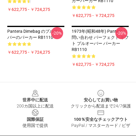
カーパーカー RB1110
￥622,775 - ￥724,275
￥622,775 - ￥724,275
Pantera Dimebag のプルオー
1973年(昭和48年) Pantera お
-20%
-20%
バーのパーカー RB1110
問い合わせ パーフェクト ギフ
ト プルオーバー パーカー
RB1110
￥622,775 - ￥724,275
￥622,775 - ￥724,275
Footer
世界中に配送
安心してお買い物
200カ国以上に配送
クリックから配送まで24/7保護
国際保証
100％安全なチェックアウト
使用国で提供
PayPal / マスターカード / ビザ