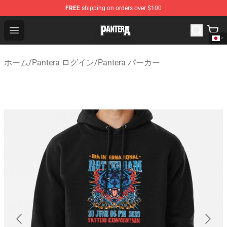
FREE
shipping on orders over $100
Pantera Store - Official Pantera Merchandise Shop
Open menu
ホーム
/
Pantera ログイン
/
Pantera パーカー