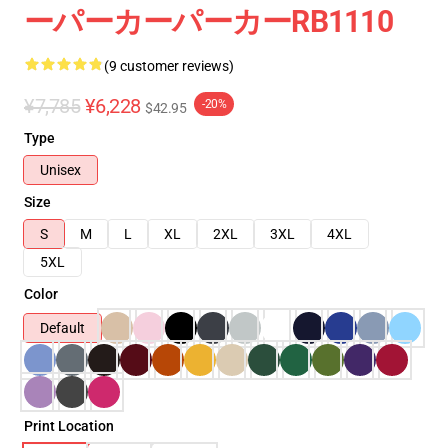
ーパーカーパーカーRB1110
(9 customer reviews)
¥7,785
¥6,228
-20%
$42.95
Type
Unisex
Size
S
M
L
XL
2XL
3XL
4XL
5XL
Color
Default
Print Location