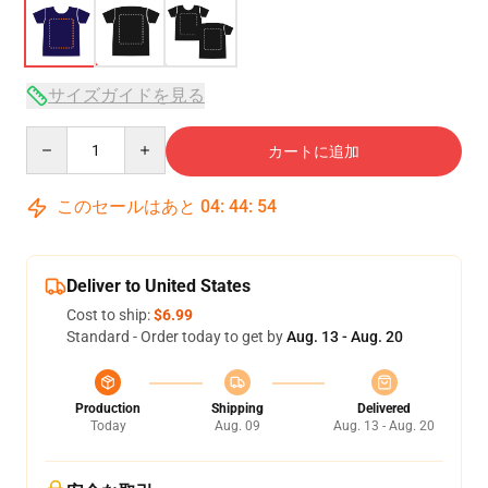
サイズガイドを見る
Quantity
カートに追加
このセールはあと
04
:
44
:
53
Deliver to United States
Cost to ship:
$6.99
Standard - Order today to get by
Aug. 13 - Aug. 20
Production
Shipping
Delivered
Today
Aug. 09
Aug. 13 - Aug. 20