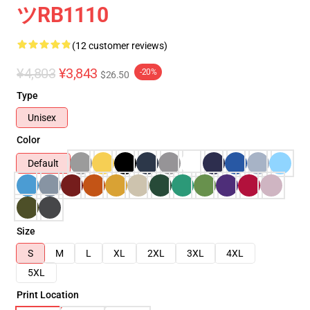
ツRB1110
(12 customer reviews)
¥4,803
¥3,843
-20%
$26.50
Type
Unisex
Color
Default
Size
S
M
L
XL
2XL
3XL
4XL
5XL
Print Location