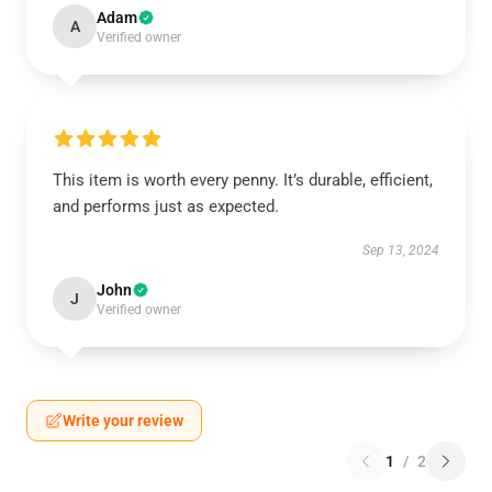
Adam
A
Verified owner
This item is worth every penny. It’s durable, efficient,
and performs just as expected.
Sep 13, 2024
John
J
Verified owner
Write your review
1
/
2