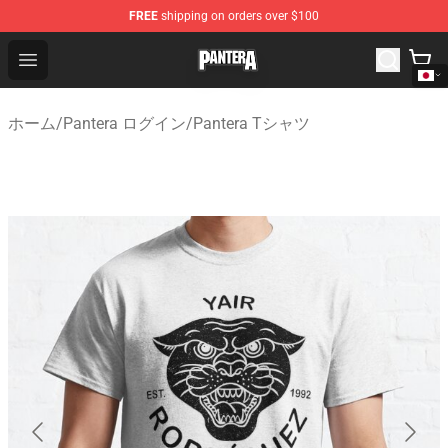
FREE
shipping on orders over $100
Pantera Store - Official Pantera Merchandise Shop
Open menu
ホーム
/
Pantera ログイン
/
Pantera Tシャツ