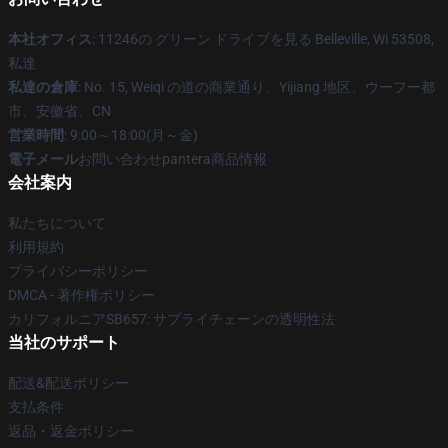
本社オフィス
: 11246の グリーン ドライブを見る Belleville, Wi 53508,
私達
私達の倉庫
: No. 15, Weiqi の道の商業通り、Yijiang 地区、ウーフー都
市、安徽省、CN
営業時間
: 9:00～18:00(月～金)
電子メール
お問い合わせpantera商品情報
会社案内
私たちについて
利用規約
プライバシーポリシー
DMCA - 著作権ポリシー
カリフォルニアSB657: サプライチェーンの透明性法
当社のサポート
配送&配送ポリシー
支払条件
返品・返金ポリシー