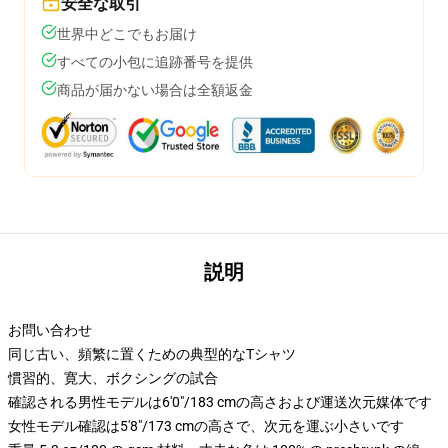
安全な取引
世界中どこでもお届け
すべての小包に追跡番号を提供
商品が届かない場合は全額返金
説明
お問い合わせ
同じ古い、頻繁に置くための典型的なTシャツ
慣習的、寛大、ボクシングの試合
確認される男性モデルは6'0"/183 cmの高さおよび運送次元媒体です
女性モデル確認は5'8"/173 cmの高さで、次元を運ぶ小さいです