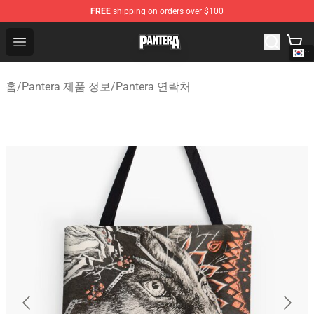
FREE
shipping on orders over $100
Pantera Store - Official Pantera Merchandise Shop
Open menu
홈
/
Pantera 제품 정보
/
Pantera 연락처