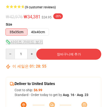
(9 customer reviews)
₩42,976
₩34,381
-20%
$24.95
Size
35x35cm
40x40cm
사이즈 가이드 보기
Quantity
장바구니에 추가
이 세일은
01
:
28
:
54
Deliver to United States
Cost to ship:
$6.99
Standard - Order today to get by
Aug. 16 - Aug. 23