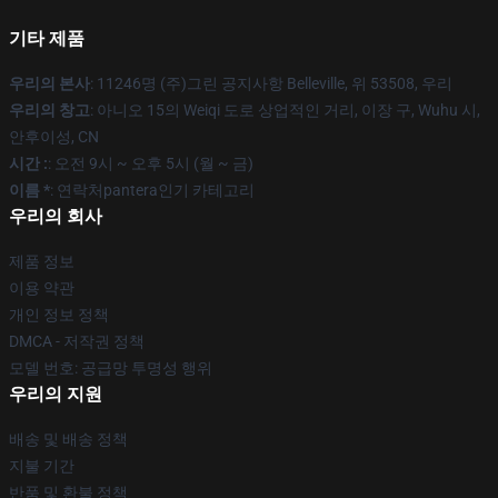
기타 제품
우리의 본사
: 11246명 (주)그린 공지사항 Belleville, 위 53508, 우리
우리의 창고
: 아니오 15의 Weiqi 도로 상업적인 거리, 이장 구, Wuhu 시,
안후이성, CN
시간 :
: 오전 9시 ~ 오후 5시 (월 ~ 금)
이름 *
: 연락처pantera인기 카테고리
우리의 회사
제품 정보
이용 약관
개인 정보 정책
DMCA - 저작권 정책
모델 번호: 공급망 투명성 행위
우리의 지원
배송 및 배송 정책
지불 기간
반품 및 환불 정책