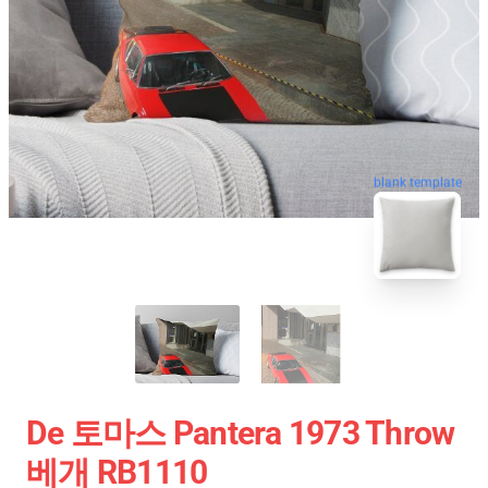
blank template
De 토마스 Pantera 1973 Throw
베개 RB1110