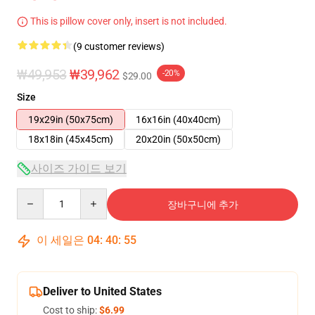
This is pillow cover only, insert is not included.
(9 customer reviews)
₩49,953
₩39,962
-20%
$29.00
Size
19x29in (50x75cm)
16x16in (40x40cm)
18x18in (45x45cm)
20x20in (50x50cm)
사이즈 가이드 보기
Quantity
장바구니에 추가
이 세일은
04
:
40
:
54
Deliver to United States
Cost to ship:
$6.99