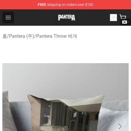
FREE
shipping on orders over $100
Pantera Store - Official Pantera Merchandise Shop
Open menu
홈
/
Pantera (주)
/
Pantera Throw 베개