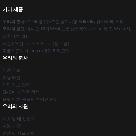
기타 제품
우리의 본사
: 11246명 (주)그린 공지사항 Belleville, 위 53508, 우리
우리의 창고
: 아니오 15의 Weiqi 도로 상업적인 거리, 이장 구, Wuhu 시,
안후이성, CN
시간 :
: 오전 9시 ~ 오후 5시 (월 ~ 금)
이름 *
: 연락처pantera인기 카테고리
우리의 회사
제품 정보
이용 약관
개인 정보 정책
DMCA - 저작권 정책
모델 번호: 공급망 투명성 행위
우리의 지원
배송 및 배송 정책
지불 기간
반품 및 환불 정책