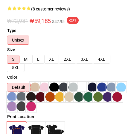
(8 customer reviews)
₩73,981
₩59,185
-20%
$42.95
Type
Unisex
Size
S
M
L
XL
2XL
3XL
4XL
5XL
Color
Default
Print Location