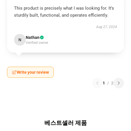
This product is precisely what I was looking for. It’s
sturdily built, functional, and operates efficiently.
Aug 27, 2024
Nathan
N
Verified owner
Write your review
1
/
2
베스트셀러 제품