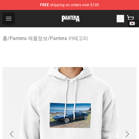
FREE
shipping on orders over $100
Pantera Store - Official Pantera Merchandise Shop
Open menu
홈
/
Pantera 제품정보
/
Pantera 카테고리