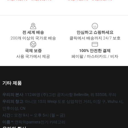
Footer
전 세계 배송
안심하고 쇼핑하세요
200개 이상의 국가로 배송
클릭에서 배송까지 24/7 보호
국제 보증
100% 안전한 결제
사용 국가에서 제공
페이팔 / 마스터카드 / 비자
기타 제품
우리의 본사
: 11246명 (주)그린 공지사항 Belleville, 위 53508, 우리
우리의 창고
: 아니오 15의 Weiqi 도로 상업적인 거리, 이장 구, Wuhu 시,
안후이성, CN
시간 :
: 오전 9시 ~ 오후 5시 (월 ~ 금)
이름 *
: 연락처pantera인기 카테고리