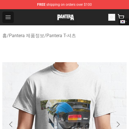
FREE
shipping on orders over $100
Pantera Store - Official Pantera Merchandise Shop
Open menu
홈
/
Pantera 제품정보
/
Pantera T-셔츠