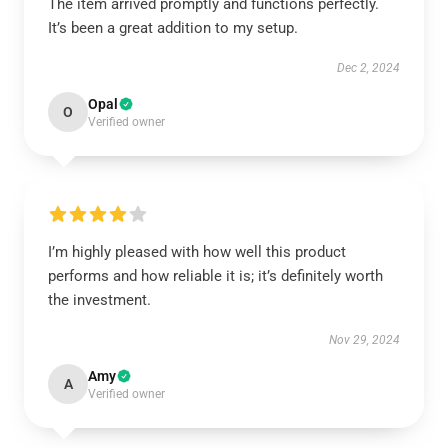
The item arrived promptly and functions perfectly.
It’s been a great addition to my setup.
Dec 2, 2024
Opal
O
Verified owner
I’m highly pleased with how well this product
performs and how reliable it is; it’s definitely worth
the investment.
Nov 29, 2024
Amy
A
Verified owner