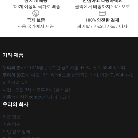
전 세계 배송
안심하고 쇼핑하세요
200개 이상의 국가로 배송
클릭에서 배송까지 24/7 보호
국제 보증
100% 안전한 결제
사용 국가에서 제공
페이팔 / 마스터카드 / 비자
기타 제품
우리의 본사
: 11246명 (주)그린 공지사항 Belleville, 위 53508, 우리
우리의 창고
: 아니오 15의 Weiqi 도로 상업적인 거리, 이장 구, Wuhu 시,
안후이성, CN
시간 :
: 오전 9시 ~ 오후 5시 (월 ~ 금)
이름 *
: 연락처pantera인기 카테고리
우리의 회사
제품 정보
이용 약관
개인 정보 정책