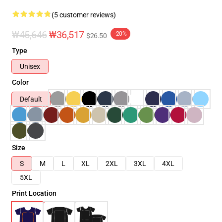
(5 customer reviews)
₩45,646
₩36,517
-20%
$26.50
Type
Unisex
Color
Default
Size
S
M
L
XL
2XL
3XL
4XL
5XL
Print Location