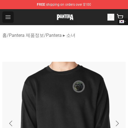
FREE
shipping on orders over $100
Pantera Store - Official Pantera Merchandise Shop
Open menu
홈
/
Pantera 제품정보
/
Pantera ▸ 소녀