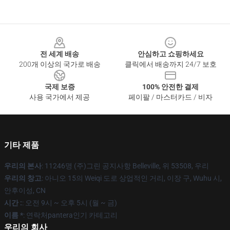
Footer
전 세계 배송
안심하고 쇼핑하세요
200개 이상의 국가로 배송
클릭에서 배송까지 24/7 보호
국제 보증
100% 안전한 결제
사용 국가에서 제공
페이팔 / 마스터카드 / 비자
기타 제품
우리의 본사
: 11246명 (주)그린 공지사항 Belleville, 위 53508, 우리
우리의 창고
: 아니오 15의 Weiqi 도로 상업적인 거리, 이장 구, Wuhu 시,
안후이성, CN
시간 :
: 오전 9시 ~ 오후 5시 (월 ~ 금)
이름 *
: 연락처pantera인기 카테고리
우리의 회사