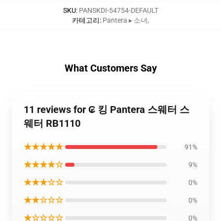
SKU
:
PANSKDI-54754-DEFAULT
카테고리
:
Pantera ▸ 소녀
,
What Customers Say
11 reviews for ₢ 킹 Pantera 스웨터 스
웨터 RB1110
★★★★★
91%
★★★★☆
9%
★★★☆☆
0%
★★☆☆☆
0%
★☆☆☆☆
0%