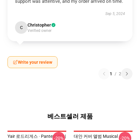
support was attentive, and my order arrived on time.
Sep 5, 2024
Christopher
C
Verified owner
Write your review
1
/
2
베스트셀러 제품
Yair 로드리게스 · Pantera 아이
대안 커버 앨범 Musical
-20%
-20%