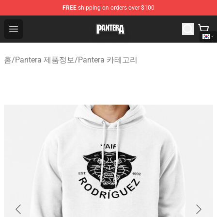
FREE
shipping on orders over $100
Pantera Store - Official Pantera Merchandise Shop
Open menu
홈
/
Pantera 제품정보
/
Pantera 카테고리