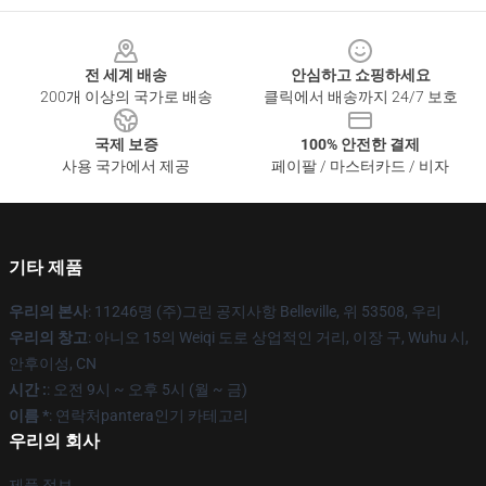
Footer
전 세계 배송
안심하고 쇼핑하세요
200개 이상의 국가로 배송
클릭에서 배송까지 24/7 보호
국제 보증
100% 안전한 결제
사용 국가에서 제공
페이팔 / 마스터카드 / 비자
기타 제품
우리의 본사
: 11246명 (주)그린 공지사항 Belleville, 위 53508, 우리
우리의 창고
: 아니오 15의 Weiqi 도로 상업적인 거리, 이장 구, Wuhu 시,
안후이성, CN
시간 :
: 오전 9시 ~ 오후 5시 (월 ~ 금)
이름 *
: 연락처pantera인기 카테고리
우리의 회사
제품 정보