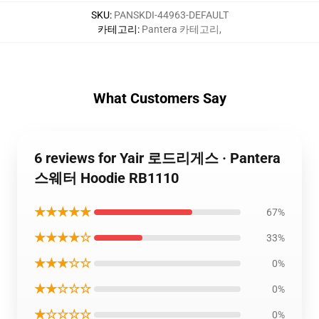
SKU
:
PANSKDI-44963-DEFAULT
카테고리
:
Pantera 카테고리
,
What Customers Say
6 reviews for Yair 로드리게스 · Pantera
스웨터 Hoodie RB1110
★★★★★
67%
★★★★☆
33%
★★★☆☆
0%
★★☆☆☆
0%
★☆☆☆☆
0%