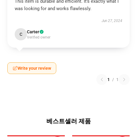
This item is durable and efficient. It’s exactly what I
was looking for and works flawlessly.
Jun 27, 2024
Carter
C
Verified owner
Write your review
1
/
1
베스트셀러 제품