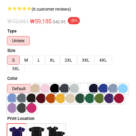
(6 customer reviews)
₩73,981
₩59,185
-20%
$42.95
Type
Unisex
Size
S
M
L
XL
2XL
3XL
4XL
5XL
Color
Default
Print Location