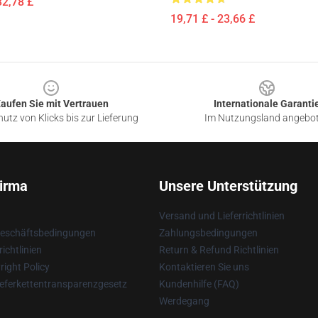
32,78 £
19,71 £ - 23,66 £
aufen Sie mit Vertrauen
Internationale Garanti
utz von Klicks bis zur Lieferung
Im Nutzungsland angebo
irma
Unsere Unterstützung
Versand und Lieferrichtlinien
Geschäftsbedingungen
Zahlungsbedingungen
ichtlinien
Return & Refund Richtlinien
ight Policy
Kontaktieren Sie uns
eferkettentransparenzgesetz
Kundenhilfe (FAQ)
Werdegang