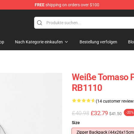
FREE
shipping on orders over $100
op
Nach Kategorie einkaufen
Bestellung verfolgen
Bl
Weiße Tomaso P
RB1110
(14 customer review
£40.98
£32.79
-20%
$41.50
Size
Zipper Backpack (44x26x15cm