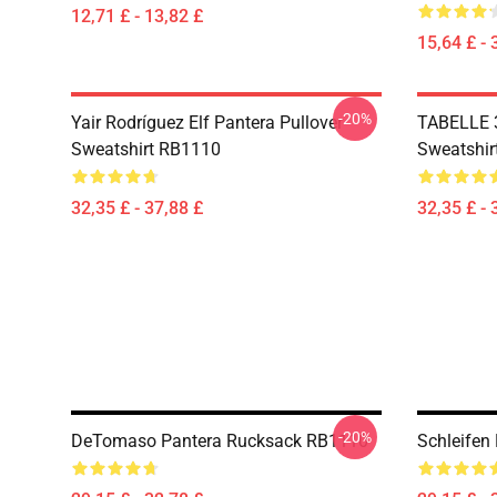
12,71 £ - 13,82 £
15,64 £ - 
-20%
Yair Rodríguez Elf Pantera Pullover
TABELLE 3
Sweatshirt RB1110
Sweatshir
32,35 £ - 37,88 £
32,35 £ - 
-20%
DeTomaso Pantera Rucksack RB1110
Schleifen