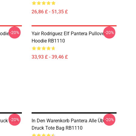
26,86 £ - 51,35 £
-20%
-20%
odie
Yair Rodriguez Elf Pantera Pullover
Hoodie RB1110
33,93 £ - 39,46 £
-20%
-20%
ruck Tote
In Den Warenkorb Pantera Alle Über
Druck Tote Bag RB1110