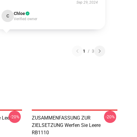
Sep 29, 2024
Chloe
C
Verified owner
1
/
3
-20%
-20%
 Leere
ZUSAMMENFASSUNG ZUR
ZIELSETZUNG Werfen Sie Leere
RB1110