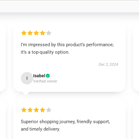
I’m impressed by this product’s performance;
it’s a top-quality option.
Dec 2, 2024
Isabel
I
Verified owner
Superior shopping journey, friendly support,
and timely delivery.