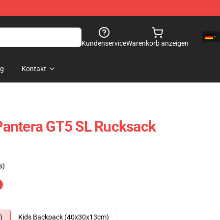
Kundenservice
Warenkorb anzeigen
og
Kontakt
antera GT5 SL Rucksack
s)
)
Kids Backpack (40x30x13cm)