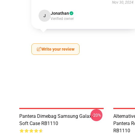
Nov 30, 2024
Jonathan
J
Verified owner
Write your review
-20%
Pantera Dimebag Samsung Galaxy
Alternati
Soft Case RB1110
Pantera R
RB1110