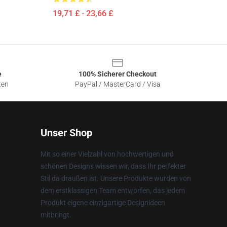
19,71 £ - 23,66 £
e
100% Sicherer Checkout
ten
PayPal / MasterCard / Visa
Unser Shop
Mit so einer Vielzahl von hochwertigen und
schönen Designs wissen wir, dass Ihr perfekter
Stil da draußen ist. Unsere Produkte wurden von
dem erstklassigen Team entworfen, das jedem
Produkt eigene einzigartige Designideen
mitbringt.