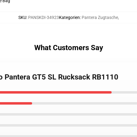
le Bag
SKU
:
PANSKDI-34923
Kategorien
:
Pantera Zugtasche
,
What Customers Say
so Pantera GT5 SL Rucksack RB1110