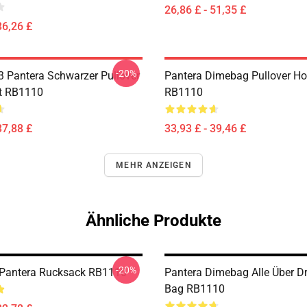
26,86 £ - 51,35 £
36,26 £
-20%
 Pantera Schwarzer Pullover
Pantera Dimebag Pullover Ho
t RB1110
RB1110
37,88 £
33,93 £ - 39,46 £
MEHR ANZEIGEN
Ähnliche Produkte
-20%
 Pantera Rucksack RB1110
Pantera Dimebag Alle Über D
Bag RB1110