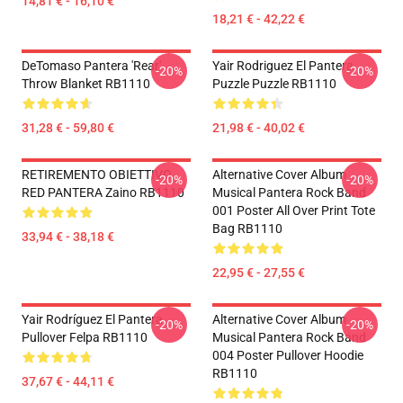
14,81 € - 16,10 €
18,21 € - 42,22 €
DeTomaso Pantera 'Rear'
Yair Rodriguez El Pantera
-20%
-20%
Throw Blanket RB1110
Puzzle Puzzle RB1110
31,28 € - 59,80 €
21,98 € - 40,02 €
RETIREMENTO OBIETTIVO
Alternative Cover Album
-20%
-20%
RED PANTERA Zaino RB1110
Musical Pantera Rock Band
001 Poster All Over Print Tote
Bag RB1110
33,94 € - 38,18 €
22,95 € - 27,55 €
Yair Rodríguez El Pantera
Alternative Cover Album
-20%
-20%
Pullover Felpa RB1110
Musical Pantera Rock Band
004 Poster Pullover Hoodie
RB1110
37,67 € - 44,11 €