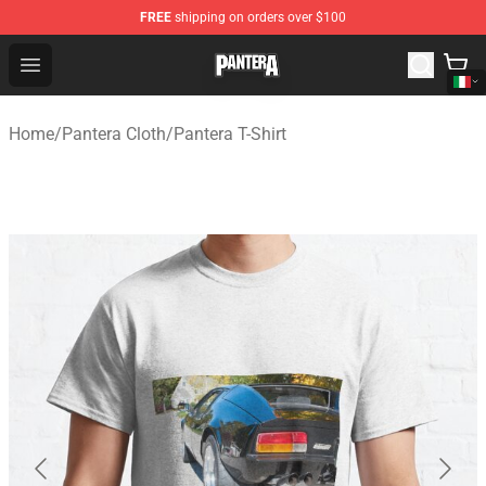
FREE
shipping on orders over $100
Pantera Store - Official Pantera Merchandise Shop
Open menu
Home
/
Pantera Cloth
/
Pantera T-Shirt