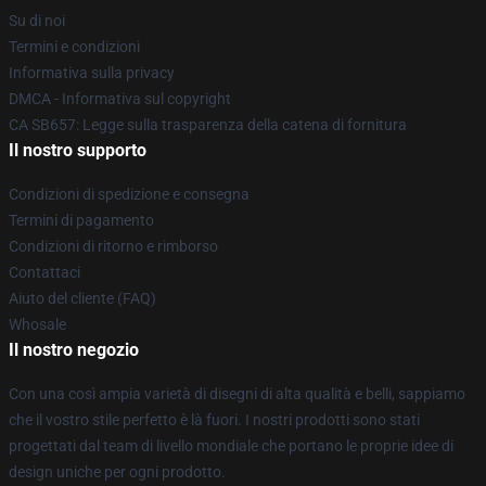
Su di noi
Termini e condizioni
Informativa sulla privacy
DMCA - Informativa sul copyright
CA SB657: Legge sulla trasparenza della catena di fornitura
Il nostro supporto
Condizioni di spedizione e consegna
Termini di pagamento
Condizioni di ritorno e rimborso
Contattaci
Aiuto del cliente (FAQ)
Whosale
Il nostro negozio
Con una così ampia varietà di disegni di alta qualità e belli, sappiamo
che il vostro stile perfetto è là fuori. I nostri prodotti sono stati
progettati dal team di livello mondiale che portano le proprie idee di
design uniche per ogni prodotto.