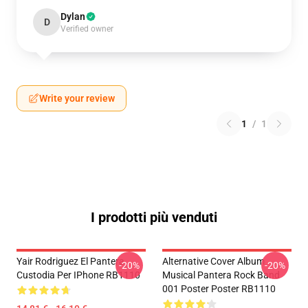
Dylan
D
Verified owner
Write your review
1
/
1
I prodotti più venduti
Yair Rodriguez El Pantera
Alternative Cover Album
-20%
-20%
Custodia Per IPhone RB1110
Musical Pantera Rock Band
001 Poster Poster RB1110