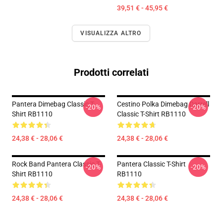
39,51 € - 45,95 €
VISUALIZZA ALTRO
Prodotti correlati
Pantera Dimebag Classic T-
Cestino Polka Dimebag Darrell
-20%
-20%
Shirt RB1110
Classic T-Shirt RB1110
24,38 € - 28,06 €
24,38 € - 28,06 €
Rock Band Pantera Classic T-
Pantera Classic T-Shirt
-20%
-20%
Shirt RB1110
RB1110
24,38 € - 28,06 €
24,38 € - 28,06 €