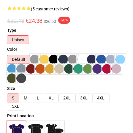
(5 customer reviews)
€30.48
€24.38
-20%
$26.50
Type
Unisex
Color
Default
Size
S
M
L
XL
2XL
3XL
4XL
5XL
Print Location