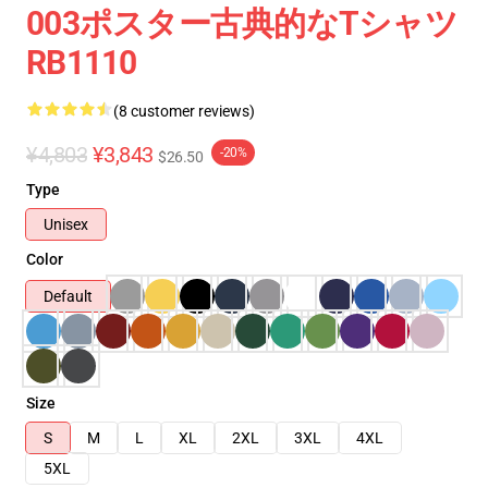
003ポスター古典的なTシャツ
RB1110
(8 customer reviews)
¥4,803
¥3,843
-20%
$26.50
Type
Unisex
Color
Default
Size
S
M
L
XL
2XL
3XL
4XL
5XL