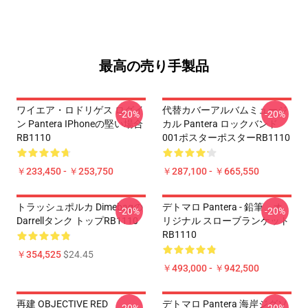
最高の売り手製品
ワイエア・ロドリゲス ログイ
代替カバーアルバムミュージ
-20%
-20%
ン Pantera IPhoneの堅い場合
カル Pantera ロックバンド
RB1110
001ポスターポスターRB1110
￥233,450 - ￥253,750
￥287,100 - ￥665,550
トラッシュポルカ Dimebagの
デトマロ Pantera - 鉛筆、オ
-20%
-20%
Darrellタンク トップRB1110
リジナル スローブランケット
RB1110
￥354,525
$24.45
￥493,000 - ￥942,500
再建 OBJECTIVE RED
デトマロ Pantera 海岸ジグソ