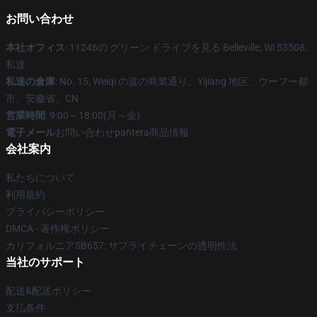
お問い合わせ
本社オフィス
: 11246の グリーン ドライブを見る Belleville, Wi 53508,
私達
私達の倉庫
: No. 15, Weiqi の道の商業通り、Yijiang 地区、ウーフー都
市、安徽省、CN
営業時間
: 9:00～18:00(月～金)
電子メール
お問い合わせpantera商品情報
会社案内
私たちについて
利用規約
プライバシーポリシー
DMCA - 著作権ポリシー
カリフォルニアSB657: サプライチェーンの透明性法
当社のサポート
配送&配送ポリシー
支払条件