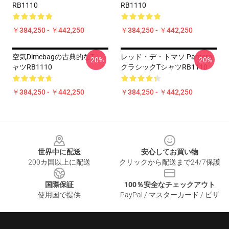
RB1110
RB1110
￥384,250 - ￥442,250
￥384,250 - ￥442,250
空気Dimebagの古典的なTシ
レッド・デ・トマソ Pantera
-20%
-20%
ャツRB1110
クラシックTシャツRB1110
￥384,250 - ￥442,250
￥384,250 - ￥442,250
Footer
世界中に配送
安心してお買い物
200カ国以上に配送
クリックから配送まで24/7保護
国際保証
100％安全なチェックアウト
使用国で提供
PayPal / マスターカード / ビザ