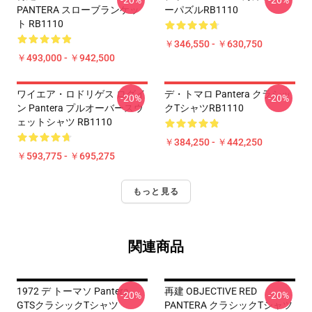
-20%
-20%
PANTERA スローブランケッ
ーパズルRB1110
ト RB1110
￥346,550 - ￥630,750
￥493,000 - ￥942,500
ワイエア・ロドリゲス ログイ
デ・トマロ Pantera クラシッ
-20%
-20%
ン Pantera プルオーバースウ
クTシャツRB1110
ェットシャツ RB1110
￥384,250 - ￥442,250
￥593,775 - ￥695,275
もっと見る
関連商品
1972 デ トーマソ Pantera
再建 OBJECTIVE RED
-20%
-20%
GTSクラシックTシャツ
PANTERA クラシックTシャツ