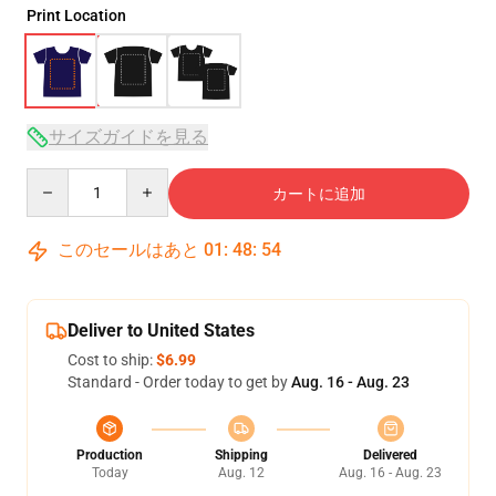
Print Location
サイズガイドを見る
Quantity
カートに追加
このセールはあと
01
:
48
:
54
Deliver to United States
Cost to ship:
$6.99
Standard - Order today to get by
Aug. 16 - Aug. 23
Production
Shipping
Delivered
Today
Aug. 12
Aug. 16 - Aug. 23