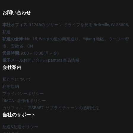
お問い合わせ
本社オフィス
: 11246の グリーン ドライブを見る Belleville, Wi 53508,
私達
私達の倉庫
: No. 15, Weiqi の道の商業通り、Yijiang 地区、ウーフー都
市、安徽省、CN
営業時間
: 9:00～18:00(月～金)
電子メール
お問い合わせpantera商品情報
会社案内
私たちについて
利用規約
プライバシーポリシー
DMCA - 著作権ポリシー
カリフォルニアSB657: サプライチェーンの透明性法
当社のサポート
配送&配送ポリシー