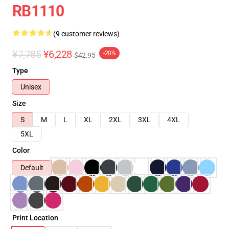
RB1110
(9 customer reviews)
¥7,785
¥6,228
-20%
$42.95
Type
Unisex
Size
S
M
L
XL
2XL
3XL
4XL
5XL
Color
Default
Print Location