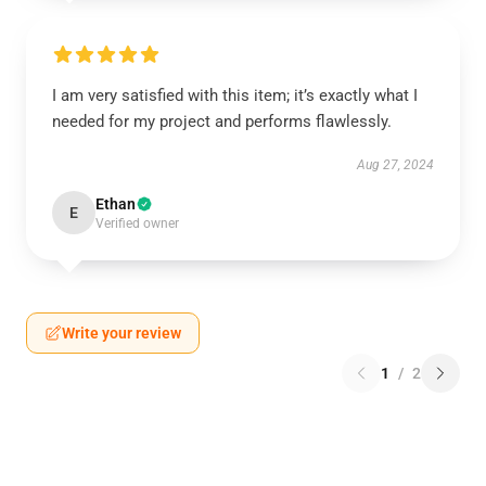
I am very satisfied with this item; it’s exactly what I
needed for my project and performs flawlessly.
Aug 27, 2024
Ethan
E
Verified owner
Write your review
1
/
2