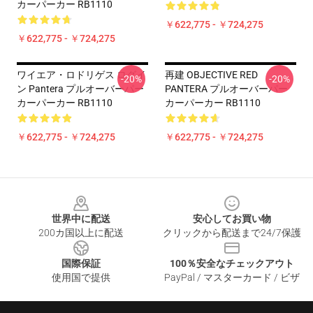
カーパーカー RB1110
￥622,775 - ￥724,275
￥622,775 - ￥724,275
ワイエア・ロドリゲス ログイ
再建 OBJECTIVE RED
-20%
-20%
ン Pantera プルオーバーパー
PANTERA プルオーバーパー
カーパーカー RB1110
カーパーカー RB1110
￥622,775 - ￥724,275
￥622,775 - ￥724,275
Footer
世界中に配送
安心してお買い物
200カ国以上に配送
クリックから配送まで24/7保護
国際保証
100％安全なチェックアウト
使用国で提供
PayPal / マスターカード / ビザ