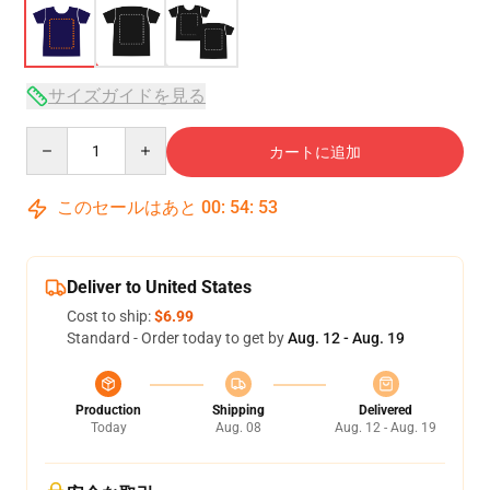
サイズガイドを見る
Quantity
カートに追加
このセールはあと
00
:
54
:
53
Deliver to United States
Cost to ship:
$6.99
Standard - Order today to get by
Aug. 12 - Aug. 19
Production
Shipping
Delivered
Today
Aug. 08
Aug. 12 - Aug. 19