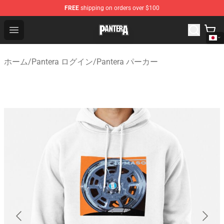
FREE
shipping on orders over $100
Pantera Store - Official Pantera Merchandise Shop
Open menu
ホーム
/
Pantera ログイン
/
Pantera パーカー