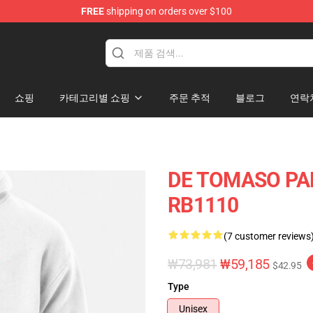
FREE
shipping on orders over $100
쇼핑
카테고리별 쇼핑
주문 추적
블로그
연락
DE TOMASO P
RB1110
(7 customer reviews
₩73,981
₩59,185
$42.95
Type
Unisex