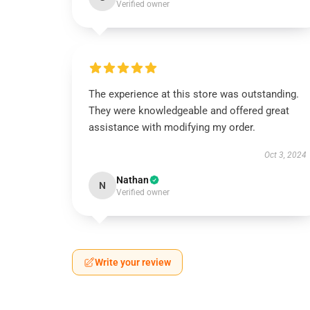
Verified owner
The experience at this store was outstanding.
They were knowledgeable and offered great
assistance with modifying my order.
Oct 3, 2024
Nathan
N
Verified owner
Write your review