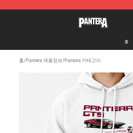
Pantera Store - Official Pantera Merchandise Shop
홈
홈
/
Pantera 제품정보
/
Pantera 카테고리