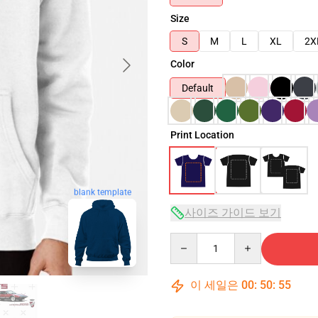
Size
S
M
L
XL
2X
Color
Default
Print Location
blank template
사이즈 가이드 보기
Quantity
이 세일은
00
:
50
:
54