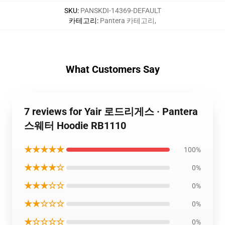
SKU
:
PANSKDI-14369-DEFAULT
카테고리
:
Pantera 카테고리
,
What Customers Say
7 reviews for Yair 로드리게스 · Pantera
스웨터 Hoodie RB1110
★★★★★
100%
★★★★☆
0%
★★★☆☆
0%
★★☆☆☆
0%
★☆☆☆☆
0%