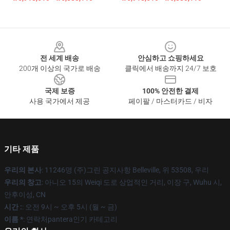
Footer
전 세계 배송
안심하고 쇼핑하세요
200개 이상의 국가로 배송
클릭에서 배송까지 24/7 보호
국제 보증
100% 안전한 결제
사용 국가에서 제공
페이팔 / 마스터카드 / 비자
기타 제품
우리의 본사
: 11246명 (주)그린 공지사항 Belleville, 위 53508, 우리
우리의 창고
: 아니오 15의 Weiqi 도로 상업적인 거리, 이장 구, Wuhu 시,
안후이성, CN
시간 :
: 오전 9시 ~ 오후 5시 (월 ~ 금)
이름 *
: 연락처pantera인기 카테고리