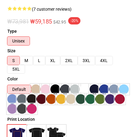
(7 customer reviews)
₩73,981
₩59,185
-20%
$42.95
Type
Unisex
Size
S
M
L
XL
2XL
3XL
4XL
5XL
Color
Default
Print Location