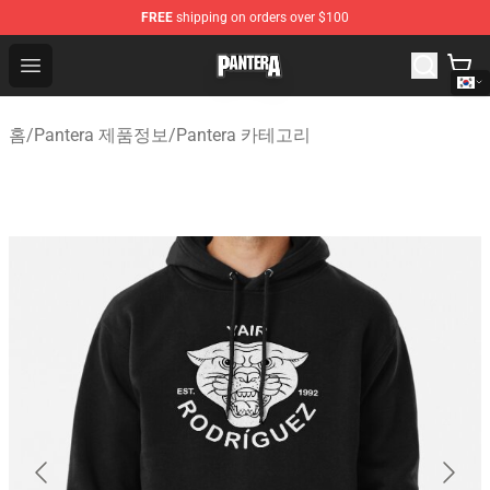
FREE
shipping on orders over $100
Pantera Store - Official Pantera Merchandise Shop
Open menu
홈
/
Pantera 제품정보
/
Pantera 카테고리