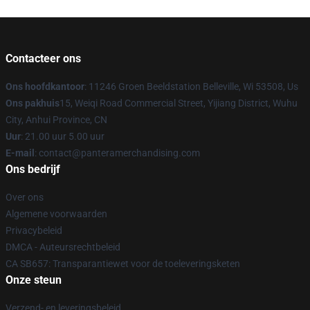
Contacteer ons
Ons hoofdkantoor
: 11246 Groen Beeldstation Belleville, Wi 53508, Us
Ons pakhuis
15, Weiqi Road Commercial Street, Yijiang District, Wuhu
City, Anhui Province, CN
Uur
: 21.00 uur 5.00 uur
E-mail
: contact@panteramerchandising.com
Ons bedrijf
Over ons
Algemene voorwaarden
Privacybeleid
DMCA - Auteursrechtbeleid
CA SB657: Transparantiewet voor de toeleveringsketen
Onze steun
Verzend- en leveringsbeleid