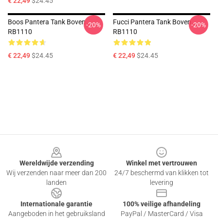
€ 22,49
$24.45
Boos Pantera Tank Boven
Fucci Pantera Tank Boven
-20%
-20%
RB1110
RB1110
€ 22,49
$24.45
€ 22,49
$24.45
Footer
Wereldwijde verzending
Winkel met vertrouwen
Wij verzenden naar meer dan 200
24/7 beschermd van klikken tot
landen
levering
Internationale garantie
100% veilige afhandeling
Aangeboden in het gebruiksland
PayPal / MasterCard / Visa