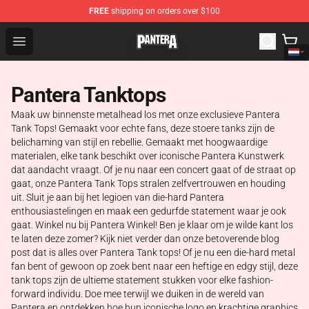
FREE
shipping on orders over $100
Pantera Store - Official Pantera Merchandise Shop
Open menu
Pantera Tanktops
Maak uw binnenste metalhead los met onze exclusieve Pantera
Tank Tops! Gemaakt voor echte fans, deze stoere tanks zijn de
belichaming van stijl en rebellie. Gemaakt met hoogwaardige
materialen, elke tank beschikt over iconische Pantera Kunstwerk
dat aandacht vraagt. Of je nu naar een concert gaat of de straat op
gaat, onze Pantera Tank Tops stralen zelfvertrouwen en houding
uit. Sluit je aan bij het legioen van die-hard Pantera
enthousiastelingen en maak een gedurfde statement waar je ook
gaat. Winkel nu bij Pantera Winkel! Ben je klaar om je wilde kant los
te laten deze zomer? Kijk niet verder dan onze betoverende blog
post dat is alles over Pantera Tank tops! Of je nu een die-hard metal
fan bent of gewoon op zoek bent naar een heftige en edgy stijl, deze
tank tops zijn de ultieme statement stukken voor elke fashion-
forward individu. Doe mee terwijl we duiken in de wereld van
Pantera en ontdekken hoe hun iconische logo en krachtige graphics