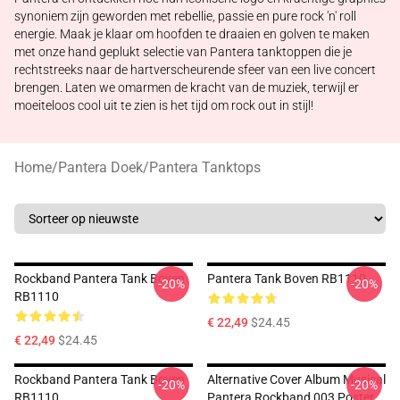
synoniem zijn geworden met rebellie, passie en pure rock 'n' roll
energie. Maak je klaar om hoofden te draaien en golven te maken
met onze hand geplukt selectie van Pantera tanktoppen die je
rechtstreeks naar de hartverscheurende sfeer van een live concert
brengen. Laten we omarmen de kracht van de muziek, terwijl er
moeiteloos cool uit te zien is het tijd om rock out in stijl!
Home
/
Pantera Doek
/
Pantera Tanktops
Rockband Pantera Tank Boven
Pantera Tank Boven RB1110
-20%
-20%
RB1110
€ 22,49
$24.45
€ 22,49
$24.45
Rockband Pantera Tank Boven
Alternative Cover Album Musical
-20%
-20%
RB1110
Pantera Rockband 003 Poster