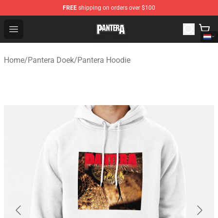
FREE
shipping on orders over $100
Pantera Store - Official Pantera Merchandise Shop
Open menu
Home
/
Pantera Doek
/
Pantera Hoodie