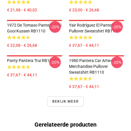
€ 21,98 - € 40,02
€ 23,00 - € 26,68
1972 De Tomaso Pantera GTS
Yair Rodríguez El Pantera
-20%
-20%
Gooi Kussen RB1110
Pullover Sweatshirt RB1110
€ 22,08 - € 26,68
€ 37,67 - € 44,11
Panty Pantera Trui RB1110
1980 Pantera Car Artwork
-20%
-20%
Merchandise Pullover
Sweatshirt RB1110
€ 37,67 - € 44,11
€ 37,67 - € 44,11
BEKIJK MEER
Gerelateerde producten