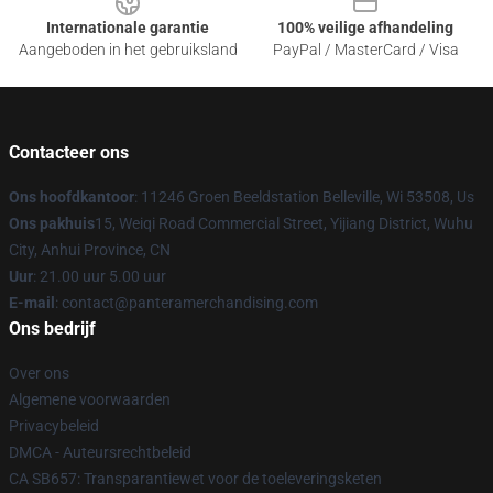
Internationale garantie
100% veilige afhandeling
Aangeboden in het gebruiksland
PayPal / MasterCard / Visa
Contacteer ons
Ons hoofdkantoor
: 11246 Groen Beeldstation Belleville, Wi 53508, Us
Ons pakhuis
15, Weiqi Road Commercial Street, Yijiang District, Wuhu
City, Anhui Province, CN
Uur
: 21.00 uur 5.00 uur
E-mail
: contact@panteramerchandising.com
Ons bedrijf
Over ons
Algemene voorwaarden
Privacybeleid
DMCA - Auteursrechtbeleid
CA SB657: Transparantiewet voor de toeleveringsketen