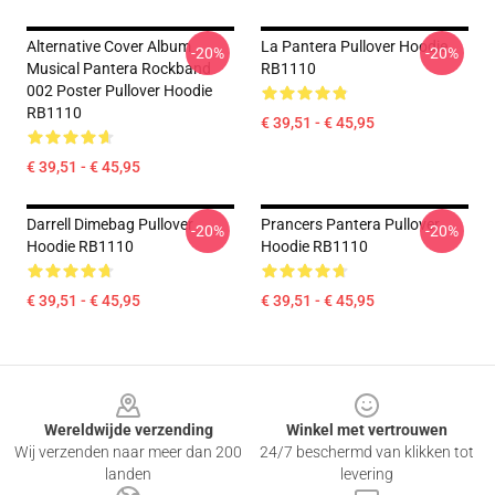
Alternative Cover Album
La Pantera Pullover Hoodie
-20%
-20%
Musical Pantera Rockband
RB1110
002 Poster Pullover Hoodie
RB1110
€ 39,51 - € 45,95
€ 39,51 - € 45,95
Darrell Dimebag Pullover
Prancers Pantera Pullover
-20%
-20%
Hoodie RB1110
Hoodie RB1110
€ 39,51 - € 45,95
€ 39,51 - € 45,95
Footer
Wereldwijde verzending
Winkel met vertrouwen
Wij verzenden naar meer dan 200
24/7 beschermd van klikken tot
landen
levering