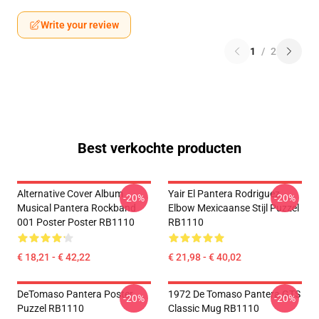
Write your review
1
/
2
Best verkochte producten
Alternative Cover Album
Yair El Pantera Rodriguez
-20%
-20%
Musical Pantera Rockband
Elbow Mexicaanse Stijl Puzzel
001 Poster Poster RB1110
RB1110
€ 18,21 - € 42,22
€ 21,98 - € 40,02
DeTomaso Pantera Poster
1972 De Tomaso Pantera GTS
-20%
-20%
Puzzel RB1110
Classic Mug RB1110