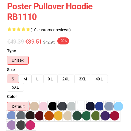
Poster Pullover Hoodie
RB1110
(10 customer reviews)
€49.39
€39.51
-20%
$42.95
Type
Unisex
Size
S
M
L
XL
2XL
3XL
4XL
5XL
Color
Default