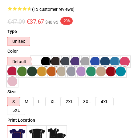
(13 customer reviews)
€47.09
€37.67
-20%
$40.95
Type
Unisex
Color
Default
Size
S
M
L
XL
2XL
3XL
4XL
5XL
Print Location