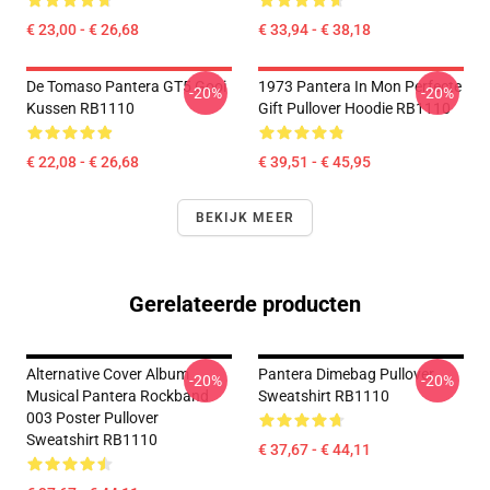
€ 23,00 - € 26,68
€ 33,94 - € 38,18
De Tomaso Pantera GT5 Gooi
1973 Pantera In Mon Perfecte
-20%
-20%
Kussen RB1110
Gift Pullover Hoodie RB1110
€ 22,08 - € 26,68
€ 39,51 - € 45,95
BEKIJK MEER
Gerelateerde producten
Alternative Cover Album
Pantera Dimebag Pullover
-20%
-20%
Musical Pantera Rockband
Sweatshirt RB1110
003 Poster Pullover
Sweatshirt RB1110
€ 37,67 - € 44,11