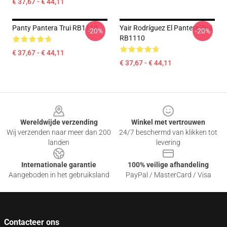
€ 37,67 - € 44,11
Panty Pantera Trui RB1110
Yair Rodríguez El Pantera Trui
-20%
-20%
RB1110
€ 37,67 - € 44,11
€ 37,67 - € 44,11
Footer
Wereldwijde verzending
Winkel met vertrouwen
Wij verzenden naar meer dan 200
24/7 beschermd van klikken tot
landen
levering
Internationale garantie
100% veilige afhandeling
Aangeboden in het gebruiksland
PayPal / MasterCard / Visa
Contacteer ons