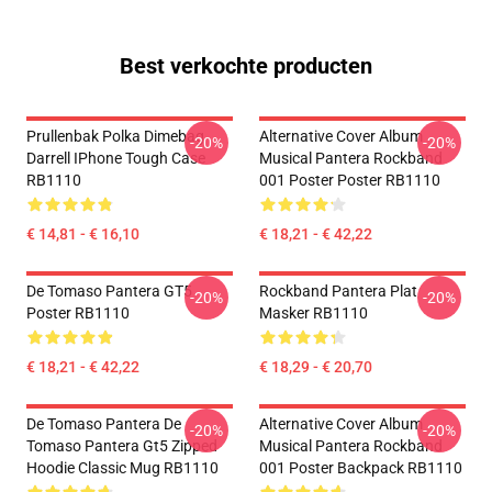
Best verkochte producten
Prullenbak Polka Dimebag
Alternative Cover Album
-20%
-20%
Darrell IPhone Tough Case
Musical Pantera Rockband
RB1110
001 Poster Poster RB1110
€ 14,81 - € 16,10
€ 18,21 - € 42,22
De Tomaso Pantera GT5
Rockband Pantera Plat
-20%
-20%
Poster RB1110
Masker RB1110
€ 18,21 - € 42,22
€ 18,29 - € 20,70
De Tomaso Pantera De
Alternative Cover Album
-20%
-20%
Tomaso Pantera Gt5 Zipped
Musical Pantera Rockband
Hoodie Classic Mug RB1110
001 Poster Backpack RB1110