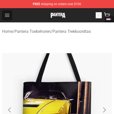
FREE
shipping on orders over $100
Pantera Store - Official Pantera Merchandise Shop
Open menu
Home
/
Pantera Toebehoren
/
Pantera Trekkoordtas