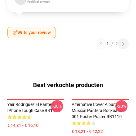
Verified owner
Write your review
1
/
2
Best verkochte producten
Yair Rodriguez El Pantera
Alternative Cover Album
-20%
-20%
IPhone Tough Case RB1110
Musical Pantera Rockband
001 Poster Poster RB1110
€ 14,81 - € 16,10
€ 18,21 - € 42,22