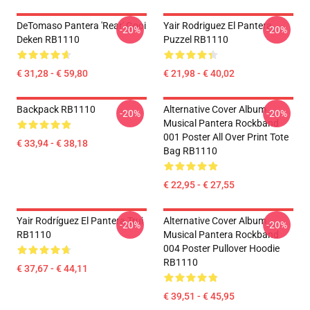
DeTomaso Pantera 'Rear' Gooi
Yair Rodriguez El Pantera
-20%
-20%
Deken RB1110
Puzzel RB1110
€ 31,28 - € 59,80
€ 21,98 - € 40,02
Backpack RB1110
Alternative Cover Album
-20%
-20%
Musical Pantera Rockband
001 Poster All Over Print Tote
€ 33,94 - € 38,18
Bag RB1110
€ 22,95 - € 27,55
Yair Rodríguez El Pantera Trui
Alternative Cover Album
-20%
-20%
RB1110
Musical Pantera Rockband
004 Poster Pullover Hoodie
RB1110
€ 37,67 - € 44,11
€ 39,51 - € 45,95