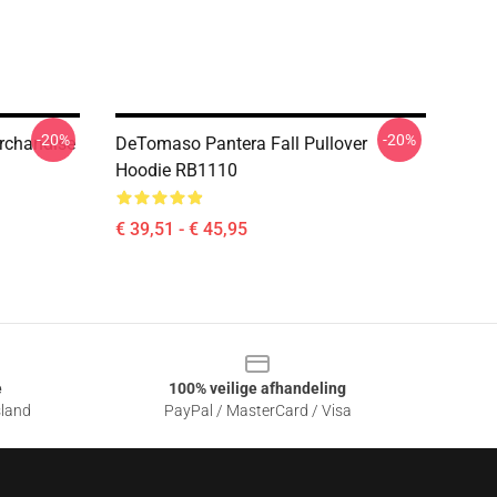
-20%
-20%
rchandise
DeTomaso Pantera Fall Pullover
Hoodie RB1110
€ 39,51 - € 45,95
e
100% veilige afhandeling
sland
PayPal / MasterCard / Visa