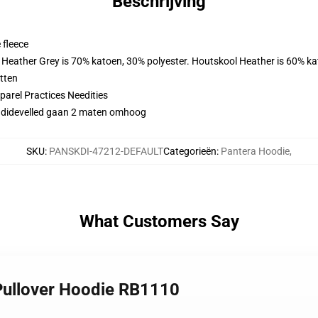
Beschrijving
 fleece
. Heather Grey is 70% katoen, 30% polyester. Houtskool Heather is 60% k
tten
arel Practices Needities
 didevelled gaan 2 maten omhoog
SKU
:
PANSKDI-47212-DEFAULT
Categorieën
:
Pantera Hoodie
,
What Customers Say
 Pullover Hoodie RB1110