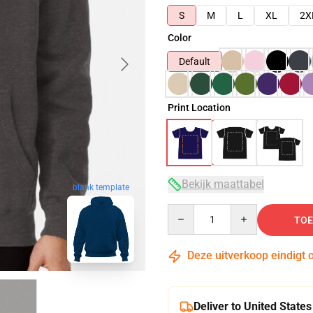
S
M
L
XL
2X
Color
Default
Print Location
Bekijk maattabel
blank template
Quantity
TOE
Deze uitverkoop eindigt 
Deliver to United States