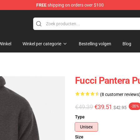
FREE
shipping on orders over $100
Winkel
Winkel per categorie
Bestelling volgen
Blog
Fucci Pantera P
(8 customer reviews
€49.39
€39.51
-20%
$42.95
Type
Unisex
Size