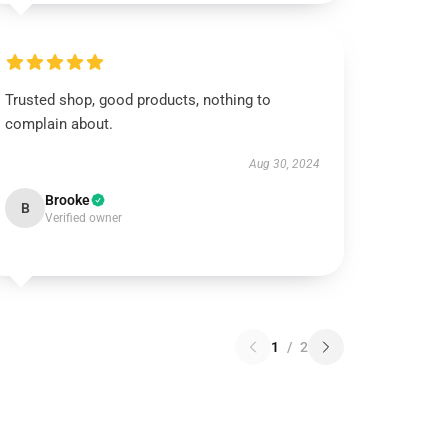
Trusted shop, good products, nothing to
complain about.
Aug 30, 2024
Brooke
B
Verified owner
1
/
2