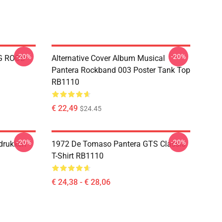
-20%
-20%
G ROOD
Alternative Cover Album Musical
Pantera Rockband 003 Poster Tank Top
RB1110
€ 22,49
$24.45
-20%
-20%
drukken
1972 De Tomaso Pantera GTS Classic
T-Shirt RB1110
€ 24,38 - € 28,06