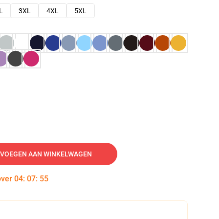
L
3XL
4XL
5XL
VOEGEN AAN WINKELWAGEN
over
04
:
07
:
54