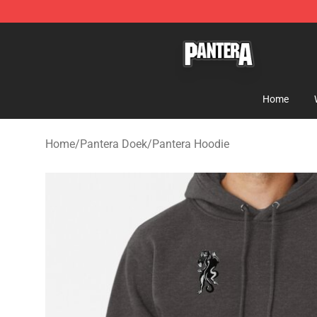
Pantera Store - Official Pantera Merchandise Shop
Home
Home
/
Pantera Doek
/
Pantera Hoodie