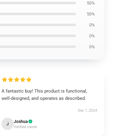
50%
50%
0%
0%
0%
A fantastic buy! This product is functional,
well-designed, and operates as described.
Dec 1, 2024
Joshua
J
Verified owner