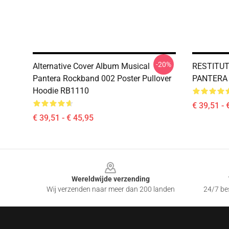
-20%
Alternative Cover Album Musical
RESTITU
Pantera Rockband 002 Poster Pullover
PANTERA 
Hoodie RB1110
€ 39,51 - 
€ 39,51 - € 45,95
Footer
Wereldwijde verzending
Wij verzenden naar meer dan 200 landen
24/7 bes