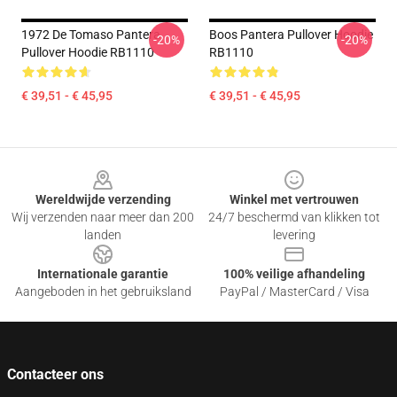
1972 De Tomaso Pantera
Boos Pantera Pullover Hoodie
-20%
-20%
Pullover Hoodie RB1110
RB1110
€ 39,51 - € 45,95
€ 39,51 - € 45,95
Footer
Wereldwijde verzending
Winkel met vertrouwen
Wij verzenden naar meer dan 200
24/7 beschermd van klikken tot
landen
levering
Internationale garantie
100% veilige afhandeling
Aangeboden in het gebruiksland
PayPal / MasterCard / Visa
Contacteer ons