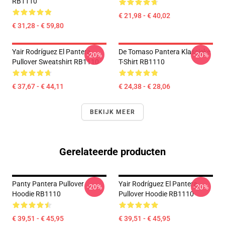
RB1110
€ 21,98 - € 40,02
€ 31,28 - € 59,80
Yair Rodríguez El Pantera
De Tomaso Pantera Klassieke
-20%
-20%
Pullover Sweatshirt RB1110
T-Shirt RB1110
€ 37,67 - € 44,11
€ 24,38 - € 28,06
BEKIJK MEER
Gerelateerde producten
Panty Pantera Pullover
Yair Rodríguez El Pantera
-20%
-20%
Hoodie RB1110
Pullover Hoodie RB1110
€ 39,51 - € 45,95
€ 39,51 - € 45,95