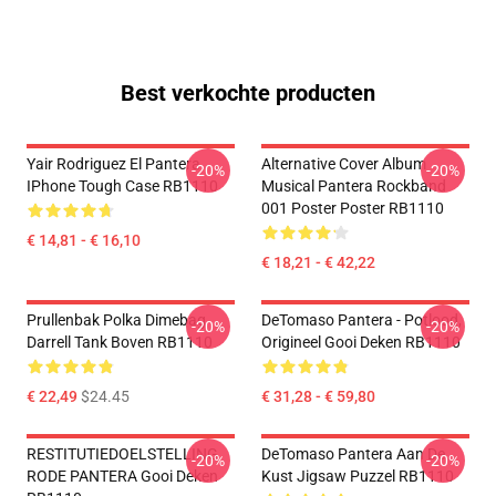
Best verkochte producten
Yair Rodriguez El Pantera
Alternative Cover Album
-20%
-20%
IPhone Tough Case RB1110
Musical Pantera Rockband
001 Poster Poster RB1110
€ 14,81 - € 16,10
€ 18,21 - € 42,22
Prullenbak Polka Dimebag
DeTomaso Pantera - Potlood,
-20%
-20%
Darrell Tank Boven RB1110
Origineel Gooi Deken RB1110
€ 22,49
$24.45
€ 31,28 - € 59,80
RESTITUTIEDOELSTELLING
DeTomaso Pantera Aan De
-20%
-20%
RODE PANTERA Gooi Deken
Kust Jigsaw Puzzel RB1110