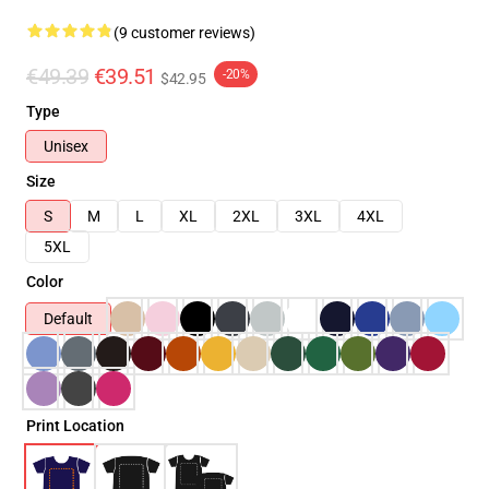
(9 customer reviews)
€49.39
€39.51
-20%
$42.95
Type
Unisex
Size
S
M
L
XL
2XL
3XL
4XL
5XL
Color
Default
Print Location