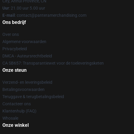
City, Anhui Province, CN
Uur
: 21.00 uur 5.00 uur
E-mail
: contact@panteramerchandising.com
Ons bedrijf
Over ons
Algemene voorwaarden
Privacybeleid
DMCA - Auteursrechtbeleid
CA SB657: Transparantiewet voor de toeleveringsketen
Onze steun
Verzend- en leveringsbeleid
Betalingsvoorwaarden
Teruggave & terugbetalingsbeleid
Contacteer ons
Klantenhulp (FAQ)
Whosale
Onze winkel