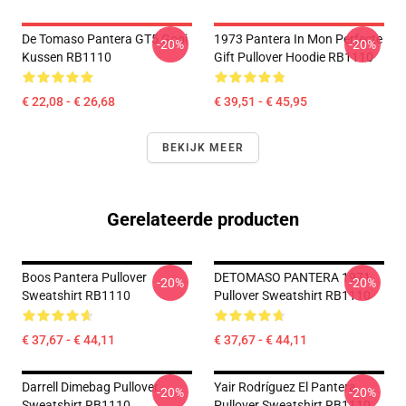
De Tomaso Pantera GT5 Gooi
1973 Pantera In Mon Perfecte
-20%
-20%
Kussen RB1110
Gift Pullover Hoodie RB1110
€ 22,08 - € 26,68
€ 39,51 - € 45,95
BEKIJK MEER
Gerelateerde producten
Boos Pantera Pullover
DETOMASO PANTERA 1971
-20%
-20%
Sweatshirt RB1110
Pullover Sweatshirt RB1110
€ 37,67 - € 44,11
€ 37,67 - € 44,11
Darrell Dimebag Pullover
Yair Rodríguez El Pantera
-20%
-20%
Sweatshirt RB1110
Pullover Sweatshirt RB1110