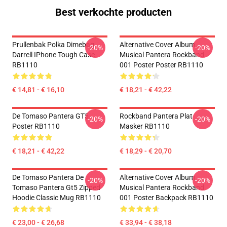
Best verkochte producten
Prullenbak Polka Dimebag
Alternative Cover Album
-20%
-20%
Darrell IPhone Tough Case
Musical Pantera Rockband
RB1110
001 Poster Poster RB1110
€ 14,81 - € 16,10
€ 18,21 - € 42,22
De Tomaso Pantera GT5
Rockband Pantera Plat
-20%
-20%
Poster RB1110
Masker RB1110
€ 18,21 - € 42,22
€ 18,29 - € 20,70
De Tomaso Pantera De
Alternative Cover Album
-20%
-20%
Tomaso Pantera Gt5 Zipped
Musical Pantera Rockband
Hoodie Classic Mug RB1110
001 Poster Backpack RB1110
€ 23,00 - € 26,68
€ 33,94 - € 38,18