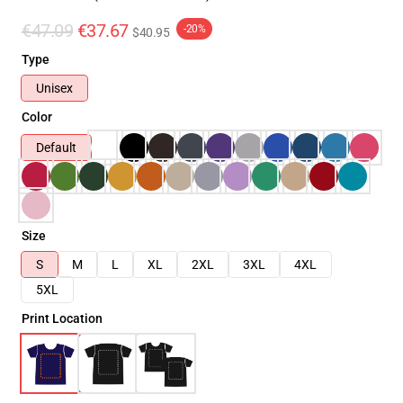
€47.09
€37.67
-20%
$40.95
Type
Unisex
Color
Default
Size
S
M
L
XL
2XL
3XL
4XL
5XL
Print Location