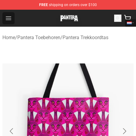
FREE
shipping on orders over $100
Pantera Store - Official Pantera Merchandise Shop
Open menu
Home
/
Pantera Toebehoren
/
Pantera Trekkoordtas