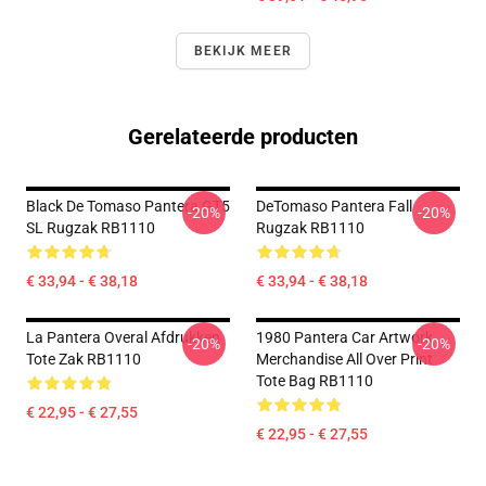
BEKIJK MEER
Gerelateerde producten
Black De Tomaso Pantera GT5
DeTomaso Pantera Fall
-20%
-20%
SL Rugzak RB1110
Rugzak RB1110
€ 33,94 - € 38,18
€ 33,94 - € 38,18
La Pantera Overal Afdrukken
1980 Pantera Car Artwork
-20%
-20%
Tote Zak RB1110
Merchandise All Over Print
Tote Bag RB1110
€ 22,95 - € 27,55
€ 22,95 - € 27,55