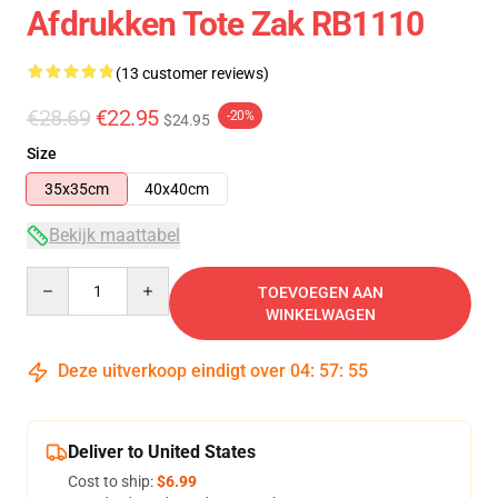
Afdrukken Tote Zak RB1110
(13 customer reviews)
€28.69
€22.95
-20%
$24.95
Size
35x35cm
40x40cm
Bekijk maattabel
Quantity
TOEVOEGEN AAN
WINKELWAGEN
Deze uitverkoop eindigt over
04
:
57
:
54
Deliver to United States
Cost to ship:
$6.99