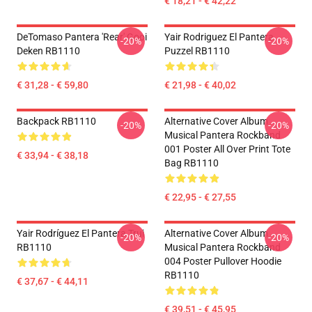
€ 18,21 - € 42,22
DeTomaso Pantera 'Rear' Gooi
Yair Rodriguez El Pantera
-20%
-20%
Deken RB1110
Puzzel RB1110
€ 31,28 - € 59,80
€ 21,98 - € 40,02
Backpack RB1110
Alternative Cover Album
-20%
-20%
Musical Pantera Rockband
001 Poster All Over Print Tote
€ 33,94 - € 38,18
Bag RB1110
€ 22,95 - € 27,55
Yair Rodríguez El Pantera Trui
Alternative Cover Album
-20%
-20%
RB1110
Musical Pantera Rockband
004 Poster Pullover Hoodie
RB1110
€ 37,67 - € 44,11
€ 39,51 - € 45,95