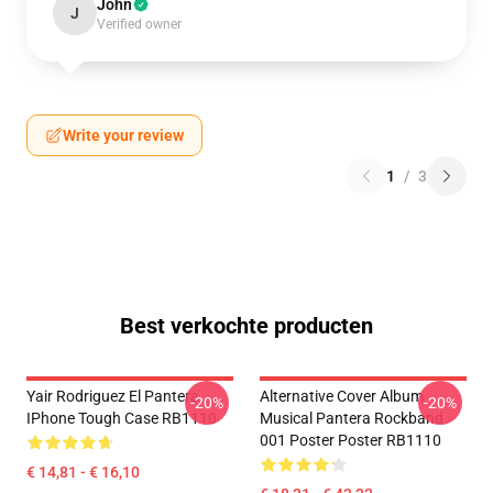
John
J
Verified owner
Write your review
1
/
3
Best verkochte producten
Yair Rodriguez El Pantera
Alternative Cover Album
-20%
-20%
IPhone Tough Case RB1110
Musical Pantera Rockband
001 Poster Poster RB1110
€ 14,81 - € 16,10