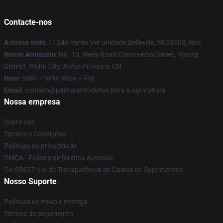
Contacte-nos
A nossa sede
: 11246 Verde Ver unidade Belleville, Wi 53508, Nós
Nosso Armazém
: No. 15, Weiqi Road Commercial Street, Yijiang
District, Wuhu City, Anhui Province, CN
Hour
: 9AM – 5PM (Mon – Fri)
Email
: contato@panteraProdutos para a agricultura
Nossa empresa
Sobre nós
Termos e Condições
Políticas de privacidade
DMCA - Política de Direitos Autorais
CA SB657: Lei de Transparência de Cadeia de Suprimentos
Nosso Suporte
Políticas de envio e entrega
Termos de pagamento