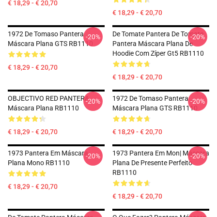
€ 18,29 - € 20,70
€ 18,29 - € 20,70
1972 De Tomaso Pantera
De Tomate Pantera De Tomate
-20%
-20%
Máscara Plana GTS RB1110
Pantera Máscara Plana De
Hoodie Com Zíper Gt5 RB1110
€ 18,29 - € 20,70
€ 18,29 - € 20,70
OBJECTIVO RED PANTERA
1972 De Tomaso Pantera
-20%
-20%
Máscara Plana RB1110
Máscara Plana GTS RB1110
€ 18,29 - € 20,70
€ 18,29 - € 20,70
1973 Pantera Em Máscara
1973 Pantera Em Mon| Máscara
-20%
-20%
Plana Mono RB1110
Plana De Presente Perfeito
RB1110
€ 18,29 - € 20,70
€ 18,29 - € 20,70