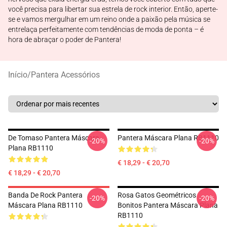
você precisa para libertar sua estrela de rock interior. Então, aperte-
se e vamos mergulhar em um reino onde a paixão pela música se
entrelaça perfeitamente com tendências de moda de ponta – é
hora de abraçar o poder de Pantera!
Início
/
Pantera Acessórios
De Tomaso Pantera Máscara
Pantera Máscara Plana RB1110
-20%
-20%
Plana RB1110
€ 18,29 - € 20,70
€ 18,29 - € 20,70
Banda De Rock Pantera
Rosa Gatos Geométricos
-20%
-20%
Máscara Plana RB1110
Bonitos Pantera Máscara Plana
RB1110