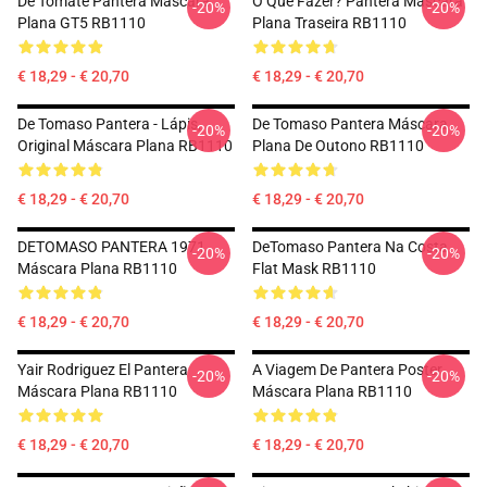
De Tomate Pantera Máscara
O Que Fazer? Pantera Máscara
-20%
-20%
Plana GT5 RB1110
Plana Traseira RB1110
€ 18,29 - € 20,70
€ 18,29 - € 20,70
De Tomaso Pantera - Lápis,
De Tomaso Pantera Máscara
-20%
-20%
Original Máscara Plana RB1110
Plana De Outono RB1110
€ 18,29 - € 20,70
€ 18,29 - € 20,70
DETOMASO PANTERA 1971
DeTomaso Pantera Na Costa
-20%
-20%
Máscara Plana RB1110
Flat Mask RB1110
€ 18,29 - € 20,70
€ 18,29 - € 20,70
Yair Rodriguez El Pantera
A Viagem De Pantera Poster
-20%
-20%
Máscara Plana RB1110
Máscara Plana RB1110
€ 18,29 - € 20,70
€ 18,29 - € 20,70