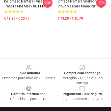
DeTomaso Pantera - Visão
Vintage Pantera Snakebite
-20%
-20%
Traseira Flat Mask RB1110
Stout Máscara Plana RB1110
€ 18,29 - € 20,70
€ 18,29 - € 20,70
Footer
Envio mundial
Compre com confiança
Enviamos para mais de 200 países
Protegido 24/7, do clique à
entrega
Garantia internacional
Pagamento 100% seguro
Oferecido no país de uso
PayPal / MasterCard / Visa