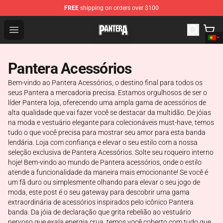
FREE
shipping on orders over $100
Pantera Store - Official Pantera Merchandise Shop
Open menu
Pantera Acessórios
Bem-vindo ao Pantera Acessórios, o destino final para todos os
seus Pantera a mercadoria precisa. Estamos orgulhosos de ser o
líder Pantera loja, oferecendo uma ampla gama de acessórios de
alta qualidade que vai fazer você se destacar da multidão. De jóias
na moda e vestuário elegante para colecionáveis must-have, temos
tudo o que você precisa para mostrar seu amor para esta banda
lendária. Loja com confiança e elevar o seu estilo com a nossa
seleção exclusiva de Pantera Acessórios. Solte seu roqueiro interno
hoje! Bem-vindo ao mundo de Pantera acessórios, onde o estilo
atende a funcionalidade da maneira mais emocionante! Se você é
um fã duro ou simplesmente olhando para elevar o seu jogo de
moda, este post é o seu gateway para descobrir uma gama
extraordinária de acessórios inspirados pelo icônico Pantera
banda. Da jóia de declaração que grita rebelião ao vestuário
nervoso que exala energia crua, temos você coberto com tudo que