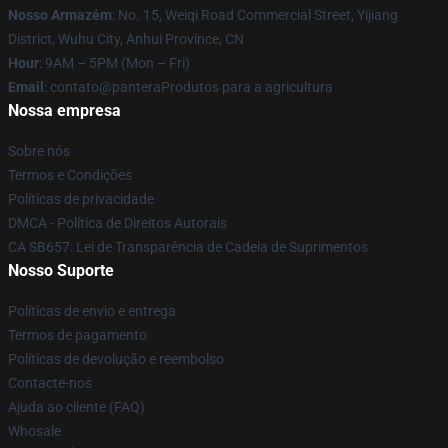
Nosso Armazém
: No. 15, Weiqi Road Commercial Street, Yijiang
District, Wuhu City, Anhui Province, CN
Hour
: 9AM – 5PM (Mon – Fri)
Email
: contato@panteraProdutos para a agricultura
Nossa empresa
Sobre nós
Termos e Condições
Políticas de privacidade
DMCA - Política de Direitos Autorais
CA SB657: Lei de Transparência de Cadeia de Suprimentos
Nosso Suporte
Políticas de envio e entrega
Termos de pagamento
Políticas de devolução e reembolso
Contacte-nos
Ajuda ao cliente (FAQ)
Whosale