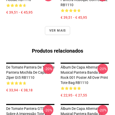
RB1110
€ 39,51 - € 45,95
€ 39,51 - € 45,95
VER MAIS
Produtos relacionados
De Tomate Pantera De Tomate
Álbum De Capa Alternativa
-20%
-20%
Pantera Mochila De Capa De
Musical Pantera Banda De
Zíper Gt5 RB1110
Rock 001 Poster All Over Print
Tote Bag RB1110
€ 33,94 - € 38,18
€ 22,95 - € 27,55
De Tomate Pantera GT5 Tudo
Álbum De Capa Alternativa
-20%
-20%
Sobre A Impressão Tote Bag
Musical Pantera Banda De