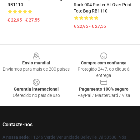
RB1110
Rock 004 Poster All Over Print
Tote Bag RB1110
€ 22,95 - € 27,55
€ 22,95 - € 27,55
Footer
Envio mundial
Compre com confiança
Enviamos para mais de 200 países
Protegido 24/7, do clique à
entrega
Garantia internacional
Pagamento 100% seguro
Oferecido no país de uso
PayPal / MasterCard / Visa
Contacte-nos
A nossa sede
: 11246 Verde Ver unidade Belleville, Wi 53508, Nós