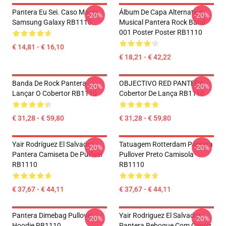
Pantera Eu Sei. Caso Macio
Álbum De Capa Alternativa
-20%
-20%
Samsung Galaxy RB1110
Musical Pantera Rock Band
001 Poster Poster RB1110
€ 14,81 - € 16,10
€ 18,21 - € 42,22
Banda De Rock Pantera
OBJECTIVO RED PANTERA
-20%
-20%
Lançar O Cobertor RB1110
Cobertor De Lança RB1110
€ 31,28 - € 59,80
€ 31,28 - € 59,80
Yair Rodríguez El Salvador
Tatuagem Rotterdam Pantera
-20%
-20%
Pantera Camiseta De Pulôver
Pullover Preto Camisola
RB1110
RB1110
€ 37,67 - € 44,11
€ 37,67 - € 44,11
Pantera Dimebag Pullover
Yair Rodriguez El Salvador
-20%
-20%
Hoodie RB1110
Pantera Reboque Com Capuz