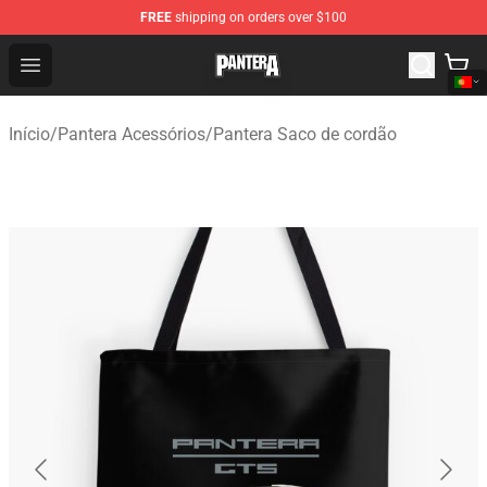
FREE
shipping on orders over $100
Pantera Store - Official Pantera Merchandise Shop
Open menu
Início
/
Pantera Acessórios
/
Pantera Saco de cordão