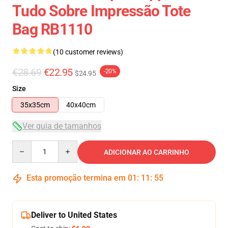
Tudo Sobre Impressão Tote
Bag RB1110
(10 customer reviews)
€28.69
€22.95
-20%
$24.95
Size
35x35cm
40x40cm
Ver guia de tamanhos
Quantity
ADICIONAR AO CARRINHO
Esta promoção termina em
01
:
11
:
54
Deliver to United States