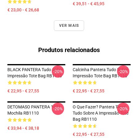
€ 39,51 - € 45,95
€ 23,00 - € 26,68
VER MAIS
Produtos relacionados
BLACK PANTERA Tudo Sobre
Calcinha Pantera Tudo Sobre
-20%
-20%
Impressão Tote Bag RB1110
Impressão Tote Bag RB1110
€ 22,95 - € 27,55
€ 22,95 - € 27,55
DETOMASO PANTERA 1971
O Que Fazer? Pantera 'Rear'
-20%
-20%
Mochila RB1110
Tudo Sobre A Impressão Tote
Bag RB1110
€ 33,94 - € 38,18
€ 22,95 - € 27,55