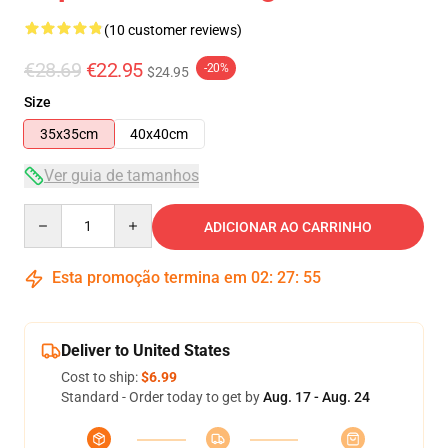
(10 customer reviews)
€28.69
€22.95
-20%
$24.95
Size
35x35cm
40x40cm
Ver guia de tamanhos
Quantity
ADICIONAR AO CARRINHO
Esta promoção termina em
02
:
27
:
54
Deliver to United States
Cost to ship:
$6.99
Standard - Order today to get by
Aug. 17 - Aug. 24