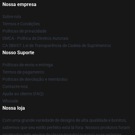
Nossa empresa
Sobre nós
Termos e Condições
Políticas de privacidade
DMCA - Política de Direitos Autorais
CA SB657: Lei de Transparência de Cadeia de Suprimentos
Nosso Suporte
Políticas de envio e entrega
Termos de pagamento
Políticas de devolução e reembolso
Contacte-nos
Ajuda ao cliente (FAQ)
Whosale
Nossa loja
Com uma grande variedade de designs de alta qualidade e bonitos,
sabemos que seu estilo perfeito está lá fora. Nossos produtos foram
projetados pela equipe de classe mundial que traz suas próprias