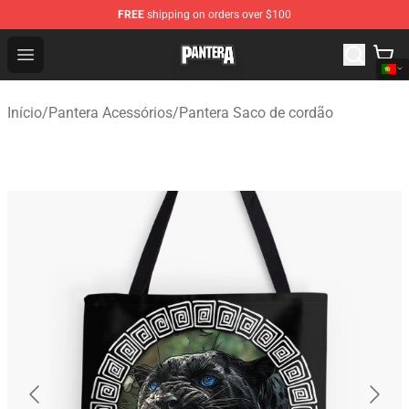
FREE
shipping on orders over $100
Pantera Store - Official Pantera Merchandise Shop
Open menu
Início
/
Pantera Acessórios
/
Pantera Saco de cordão