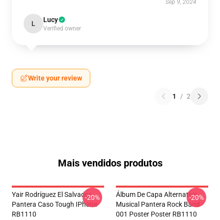
Sep 9, 2024
Lucy
L
Verified owner
Write your review
1
/
2
Mais vendidos produtos
Yair Rodríguez El Salvador
Álbum De Capa Alternativa
-20%
-20%
Pantera Caso Tough IPhone
Musical Pantera Rock Band
RB1110
001 Poster Poster RB1110