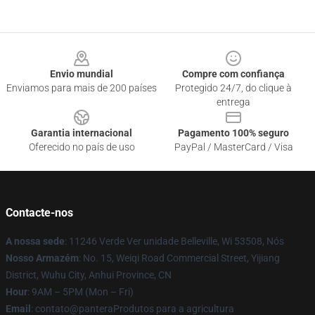
Footer
Envio mundial
Compre com confiança
Enviamos para mais de 200 países
Protegido 24/7, do clique à
entrega
Garantia internacional
Pagamento 100% seguro
Oferecido no país de uso
PayPal / MasterCard / Visa
Contacte-nos
A nossa sede
: 11246 Verde Ver unidade Belleville, Wi 53508, Nós
Nosso Armazém
: No. 15, Weiqi Road Commercial Street, Yijiang
District, Wuhu City, Anhui Province, CN
Hour
: 9AM – 5PM (Mon – Fri)
Email
: contato@panteraProdutos para a agricultura