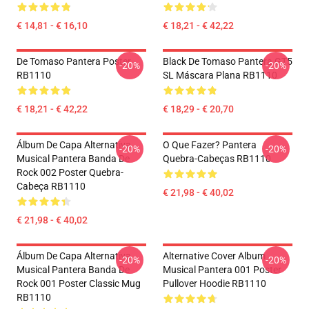
€ 14,81 - € 16,10
€ 18,21 - € 42,22
De Tomaso Pantera Poster
Black De Tomaso Pantera GT5
-20%
-20%
RB1110
SL Máscara Plana RB1110
€ 18,21 - € 42,22
€ 18,29 - € 20,70
Álbum De Capa Alternativa
O Que Fazer? Pantera
-20%
-20%
Musical Pantera Banda De
Quebra-Cabeças RB1110
Rock 002 Poster Quebra-
Cabeça RB1110
€ 21,98 - € 40,02
€ 21,98 - € 40,02
Álbum De Capa Alternativa
Alternative Cover Album
-20%
-20%
Musical Pantera Banda De
Musical Pantera 001 Poster
Rock 001 Poster Classic Mug
Pullover Hoodie RB1110
RB1110