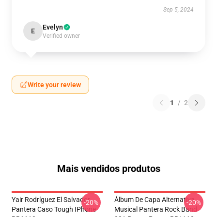
Sep 5, 2024
Evelyn
E
Verified owner
Write your review
1
/
2
Mais vendidos produtos
Yair Rodríguez El Salvador
Álbum De Capa Alternativa
-20%
-20%
Pantera Caso Tough IPhone
Musical Pantera Rock Band