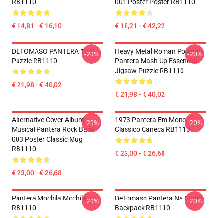
RB1110
001 Poster Poster RB1110
€ 14,81 - € 16,10
€ 18,21 - € 42,22
DETOMASO PANTERA 1971
Heavy Metal Roman Polanski
-20%
-20%
Puzzle RB1110
Pantera Mash Up Essencial
Jigsaw Puzzle RB1110
€ 21,98 - € 40,02
€ 21,98 - € 40,02
Alternative Cover Album
1973 Pantera Em Mono
-20%
-20%
Musical Pantera Rock Band
Clássico Caneca RB1110
003 Poster Classic Mug
RB1110
€ 23,00 - € 26,68
€ 23,00 - € 26,68
Pantera Mochila Mochila
DeTomaso Pantera Na Costa
-20%
-20%
RB1110
Backpack RB1110