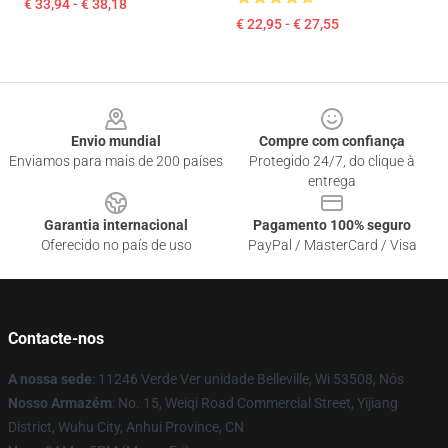
€ 33,94 - € 38,18
€ 22,95 - € 27,55
Footer
Envio mundial
Compre com confiança
Enviamos para mais de 200 países
Protegido 24/7, do clique à
entrega
Garantia internacional
Pagamento 100% seguro
Oferecido no país de uso
PayPal / MasterCard / Visa
Contacte-nos
A nossa sede
: 11246 Verde Ver unidade Belleville, Wi 53508, Nós
Nosso Armazém
: No. 15, Weiqi Road Commercial Street, Yijiang
District, Wuhu City, Anhui Province, CN