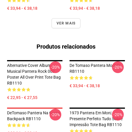
€ 33,94 - € 38,18
€ 33,94 - € 38,18
VER MAIS
Produtos relacionados
Alternative Cover Album
De Tomaso Pantera Mochila
-20%
-20%
Musical Pantera Rock 002
RB1110
Poster All Over Print Tote Bag
RB1110
€ 33,94 - € 38,18
€ 22,95 - € 27,55
DeTomaso Pantera Na Costa
1973 Pantera Em Mon|
-20%
-20%
Backpack RB1110
Presente Perfeito Tudo Sobre
Impressão Tote Bag RB1110