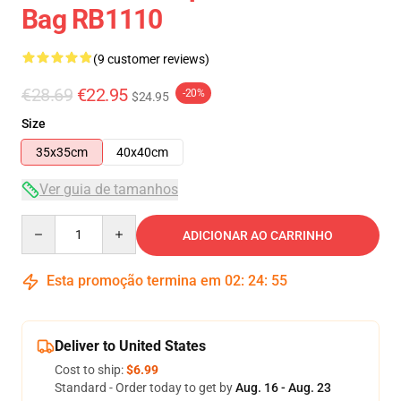
Bag RB1110
(9 customer reviews)
€28.69
€22.95
-20%
$24.95
Size
35x35cm
40x40cm
Ver guia de tamanhos
Quantity
ADICIONAR AO CARRINHO
Esta promoção termina em
02
:
24
:
54
Deliver to United States
Cost to ship:
$6.99
Standard - Order today to get by
Aug. 16 - Aug. 23