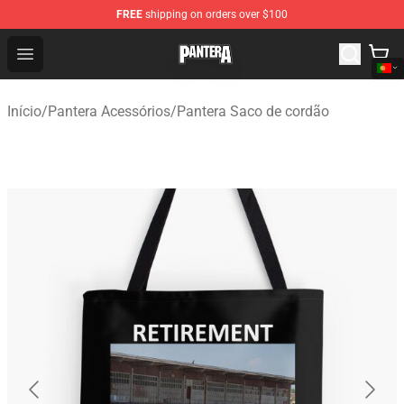
FREE
shipping on orders over $100
Pantera Store - Official Pantera Merchandise Shop
Open menu
Início
/
Pantera Acessórios
/
Pantera Saco de cordão