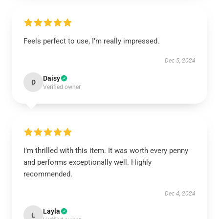
Feels perfect to use, I’m really impressed.
Dec 5, 2024
Daisy
D
Verified owner
I’m thrilled with this item. It was worth every penny
and performs exceptionally well. Highly
recommended.
Dec 4, 2024
Layla
L