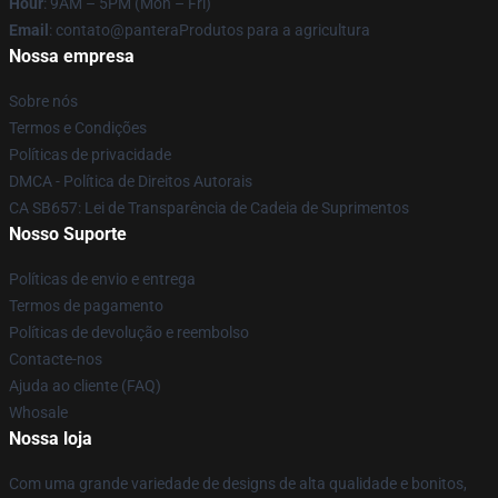
Hour
: 9AM – 5PM (Mon – Fri)
Email
: contato@panteraProdutos para a agricultura
Nossa empresa
Sobre nós
Termos e Condições
Políticas de privacidade
DMCA - Política de Direitos Autorais
CA SB657: Lei de Transparência de Cadeia de Suprimentos
Nosso Suporte
Políticas de envio e entrega
Termos de pagamento
Políticas de devolução e reembolso
Contacte-nos
Ajuda ao cliente (FAQ)
Whosale
Nossa loja
Com uma grande variedade de designs de alta qualidade e bonitos,