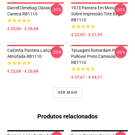
Darrell Dimebag Clássico
1973 Pantera Em Mono Tudo
-20%
-20%
Caneca RB1110
Sobre Impressão Tote Bag
RB1110
€ 23,00 - € 26,68
€ 22,95 - € 27,55
Calcinha Pantera Lançar
Tatuagem Rotterdam Pantera
-20%
-20%
Almofada RB1110
Pullover Preto Camisola
RB1110
€ 22,08 - € 26,68
€ 37,67 - € 44,11
VER MAIS
Produtos relacionados