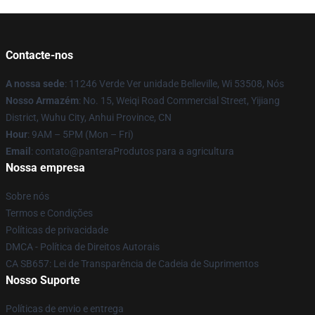
Contacte-nos
A nossa sede
: 11246 Verde Ver unidade Belleville, Wi 53508, Nós
Nosso Armazém
: No. 15, Weiqi Road Commercial Street, Yijiang
District, Wuhu City, Anhui Province, CN
Hour
: 9AM – 5PM (Mon – Fri)
Email
: contato@panteraProdutos para a agricultura
Nossa empresa
Sobre nós
Termos e Condições
Políticas de privacidade
DMCA - Política de Direitos Autorais
CA SB657: Lei de Transparência de Cadeia de Suprimentos
Nosso Suporte
Políticas de envio e entrega