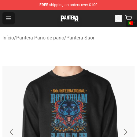
FREE
shipping on orders over $100
Pantera Store - Official Pantera Merchandise Shop
Open menu
Início
/
Pantera Pano de pano
/
Pantera Suor