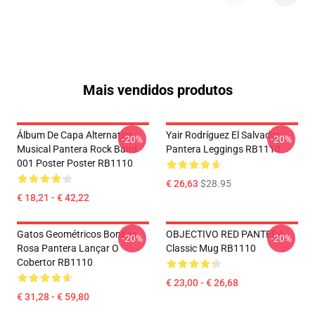
Mais vendidos produtos
Álbum De Capa Alternativa
Yair Rodríguez El Salvador
-20%
-20%
Musical Pantera Rock Band
Pantera Leggings RB1110
001 Poster Poster RB1110
€ 26,63
$28.95
€ 18,21 - € 42,22
Gatos Geométricos Bonitos
OBJECTIVO RED PANTERA
-20%
-20%
Rosa Pantera Lançar O
Classic Mug RB1110
Cobertor RB1110
€ 23,00 - € 26,68
€ 31,28 - € 59,80