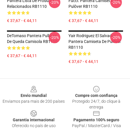
Pantera Lista De Produtos
Fucci. Pantera Camiseta De
-20%
-20%
Relacionados RB1110
Pulôver RB1110
€ 37,67 - € 44,11
€ 37,67 - € 44,11
DeTomaso Pantera Pullover
Yair Rodriguez El Salvador
-20%
-20%
De Queda Camisola RB1110
Pantera Camiseta De Pulôver
RB1110
€ 37,67 - € 44,11
€ 37,67 - € 44,11
Footer
Envio mundial
Compre com confiança
Enviamos para mais de 200 países
Protegido 24/7, do clique à
entrega
Garantia internacional
Pagamento 100% seguro
Oferecido no país de uso
PayPal / MasterCard / Visa