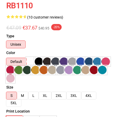
RB1110
(10 customer reviews)
€47.09
€37.67
-20%
$40.95
Type
Unisex
Color
Default
Size
S
M
L
XL
2XL
3XL
4XL
5XL
Print Location