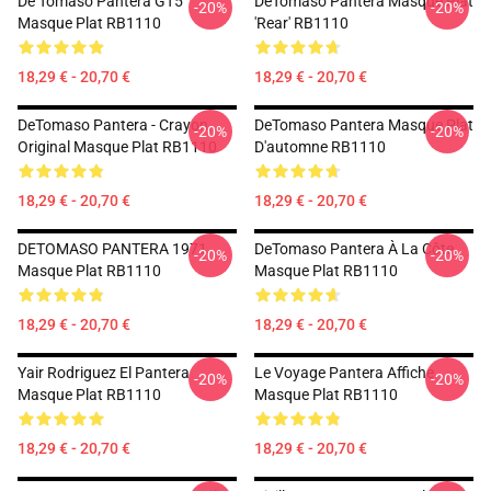
De Tomaso Pantera GT5
DeTomaso Pantera Masque Plat
-20%
-20%
Masque Plat RB1110
'Rear' RB1110
18,29 € - 20,70 €
18,29 € - 20,70 €
DeTomaso Pantera - Crayon,
DeTomaso Pantera Masque Plat
-20%
-20%
Original Masque Plat RB1110
D'automne RB1110
18,29 € - 20,70 €
18,29 € - 20,70 €
DETOMASO PANTERA 1971
DeTomaso Pantera À La Côte
-20%
-20%
Masque Plat RB1110
Masque Plat RB1110
18,29 € - 20,70 €
18,29 € - 20,70 €
Yair Rodriguez El Pantera
Le Voyage Pantera Affiche
-20%
-20%
Masque Plat RB1110
Masque Plat RB1110
18,29 € - 20,70 €
18,29 € - 20,70 €