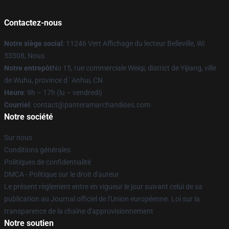
Contactez-nous
Notre siège social
: 11246 Vert Affichage du lecteur Belleville, Wi
53508, Nous
Notre entrepôt
No 15, rue commerciale Weiqi, district de Yijiang, ville
de Wuhu, province d ' Anhui, CN
Heure
: 9h – 17h (lu – vendredi)
Courriel
: contact@panteramarchandises.com
Notre société
Sur nous
Conditions générales
Politiques de confidentialité
DMCA - Politique sur le droit d'auteur
Le présent règlement entre en vigueur le jour suivant celui de sa
publication au Journal officiel de l'Union européenne. Loi sur la
transparence de la chaîne d'approvisionnement
Notre soutien