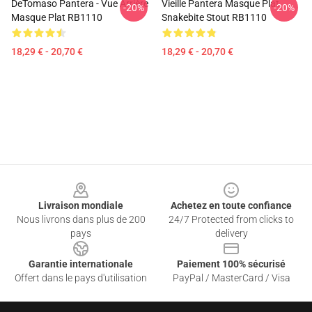
DeTomaso Pantera - Vue Arrière
Vieille Pantera Masque Plat
-20%
-20%
Masque Plat RB1110
Snakebite Stout RB1110
18,29 € - 20,70 €
18,29 € - 20,70 €
Footer
Livraison mondiale
Achetez en toute confiance
Nous livrons dans plus de 200
24/7 Protected from clicks to
pays
delivery
Garantie internationale
Paiement 100% sécurisé
Offert dans le pays d'utilisation
PayPal / MasterCard / Visa