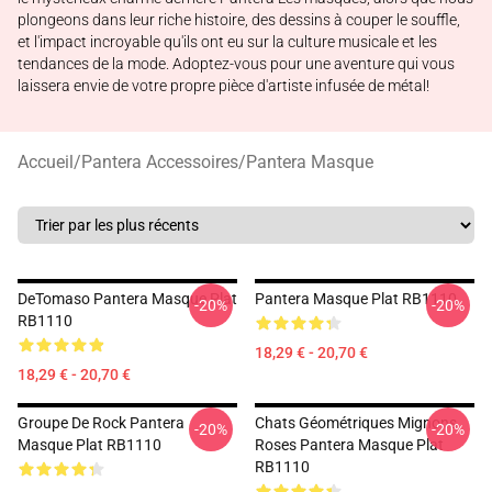
plongeons dans leur riche histoire, des dessins à couper le souffle,
et l'impact incroyable qu'ils ont eu sur la culture musicale et les
tendances de la mode. Adoptez-vous pour une aventure qui vous
laissera envie de votre propre pièce d'artiste infusée de métal!
Accueil
/
Pantera Accessoires
/
Pantera Masque
DeTomaso Pantera Masque Plat
Pantera Masque Plat RB1110
-20%
-20%
RB1110
18,29 € - 20,70 €
18,29 € - 20,70 €
Groupe De Rock Pantera
Chats Géométriques Mignons
-20%
-20%
Masque Plat RB1110
Roses Pantera Masque Plat
RB1110