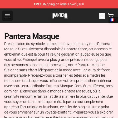
FREE
shipping on orders over $100
Pantera Store - Official Pantera Merchandise Shop
Open menu
Pantera Masque
Présentation du symbole ultime du pouvoir et du style - le Pantera
Masque ! Exclusivement disponible à Pantera Store, cet accessoire
emblématique est là pour faire une déclaration audacieuse où que
vous alliez. Fabriqué avec la plus grande précision et conçu pour
des personnes sans peur comme vous, notre Pantera Masque
fusionne sans effort l'élégance de la mode avec une aura de force
incomparable. Préparez-vous à tourner les têtes et à mettre les
tendances tandis que vous relâchez votre esprit panthère intérieur
avec notre extraordinaire Pantera Masque. Osez être différent, osez
dominer ! Bienvenue dans le monde Pantera Masques, où la
créativité rencontre l'artisanat de la manière la plus captivante! Que
vous soyez un fan de musique métallique ou tout simplement
apprécier l'art unique et fascinant, ce billet de blog est sur le point
de vous emmener sur un voyage exaltant. Préparez-vous à explorer
le mystérieux charme derrière Pantera Les masques, alors que nous