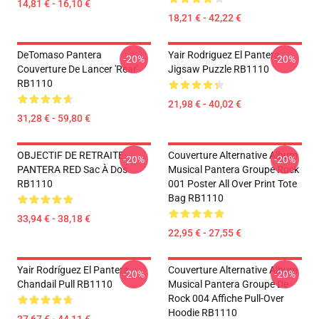
14,81 € - 16,10 €
18,21 € - 42,22 €
DeTomaso Pantera
Yair Rodriguez El Pantera
-20%
-20%
Couverture De Lancer 'Rear'
Jigsaw Puzzle RB1110
RB1110
21,98 € - 40,02 €
31,28 € - 59,80 €
OBJECTIF DE RETRAITE
Couverture Alternative Album
-20%
-20%
PANTERA RED Sac À Dos
Musical Pantera Groupe Rock
RB1110
001 Poster All Over Print Tote
Bag RB1110
33,94 € - 38,18 €
22,95 € - 27,55 €
Yair Rodríguez El Pantera
Couverture Alternative Album
-20%
-20%
Chandail Pull RB1110
Musical Pantera Groupe De
Rock 004 Affiche Pull-Over
Hoodie RB1110