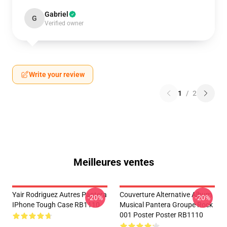
Gabriel
G
Verified owner
Write your review
1
/
2
Meilleures ventes
Yair Rodriguez Autres Pantera
Couverture Alternative Album
-20%
-20%
IPhone Tough Case RB1110
Musical Pantera Groupe Rock
001 Poster Poster RB1110