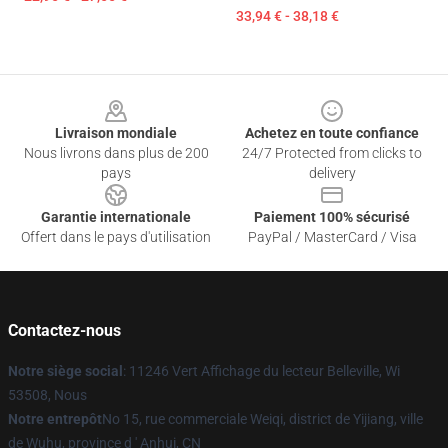
33,94 € - 38,18 €
Footer
Livraison mondiale
Achetez en toute confiance
Nous livrons dans plus de 200
24/7 Protected from clicks to
pays
delivery
Garantie internationale
Paiement 100% sécurisé
Offert dans le pays d'utilisation
PayPal / MasterCard / Visa
Contactez-nous
Notre siège social
: 11246 Vert Affichage du lecteur Belleville, Wi
53508, Nous
Notre entrepôt
No 15, rue commerciale Weiqi, district de Yijiang, ville
de Wuhu, province d ' Anhui, CN