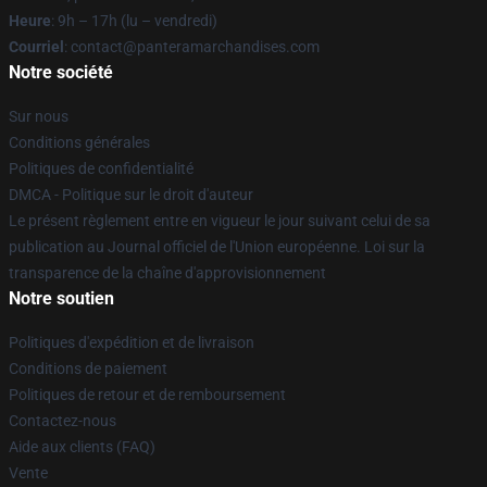
Heure
: 9h – 17h (lu – vendredi)
Courriel
: contact@panteramarchandises.com
Notre société
Sur nous
Conditions générales
Politiques de confidentialité
DMCA - Politique sur le droit d'auteur
Le présent règlement entre en vigueur le jour suivant celui de sa
publication au Journal officiel de l'Union européenne. Loi sur la
transparence de la chaîne d'approvisionnement
Notre soutien
Politiques d'expédition et de livraison
Conditions de paiement
Politiques de retour et de remboursement
Contactez-nous
Aide aux clients (FAQ)
Vente