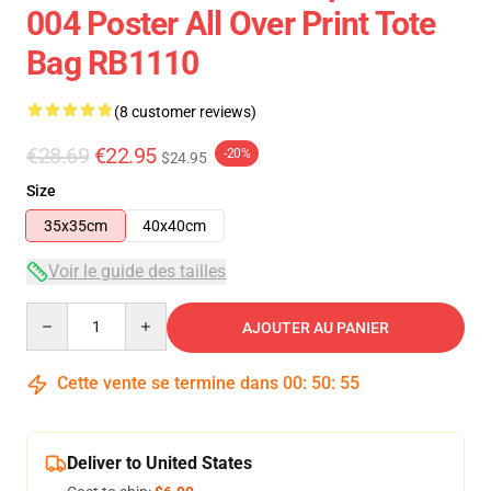
004 Poster All Over Print Tote
Bag RB1110
(8 customer reviews)
€28.69
€22.95
-20%
$24.95
Size
35x35cm
40x40cm
Voir le guide des tailles
Quantity
AJOUTER AU PANIER
Cette vente se termine dans
00
:
50
:
54
Deliver to United States