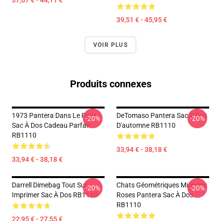
37,67 € - 44,11 €
39,51 € - 45,95 €
VOIR PLUS
Produits connexes
1973 Pantera Dans Le Pays
DeTomaso Pantera Sac À Dos
-20%
-20%
Sac À Dos Cadeau Parfait
D'automne RB1110
RB1110
33,94 € - 38,18 €
33,94 € - 38,18 €
Darrell Dimebag Tout Sur
Chats Géométriques Mignons
-20%
-20%
Imprimer Sac À Dos RB1110
Roses Pantera Sac À Dos
RB1110
22,95 € - 27,55 €