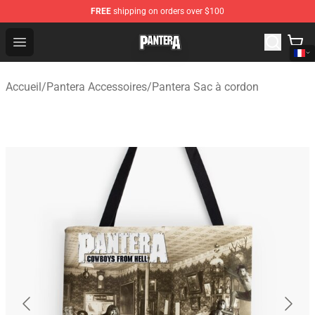
FREE
shipping on orders over $100
Pantera Store - Official Pantera Merchandise Shop
Open menu
Accueil
/
Pantera Accessoires
/
Pantera Sac à cordon