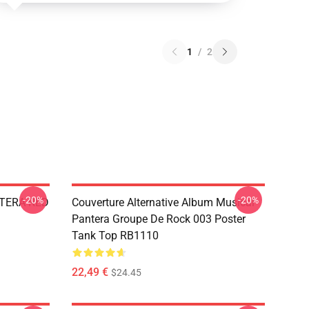
1
/
2
-20%
-20%
NTERA RED
Couverture Alternative Album Musical
Pantera Groupe De Rock 003 Poster
Tank Top RB1110
22,49 €
$24.45