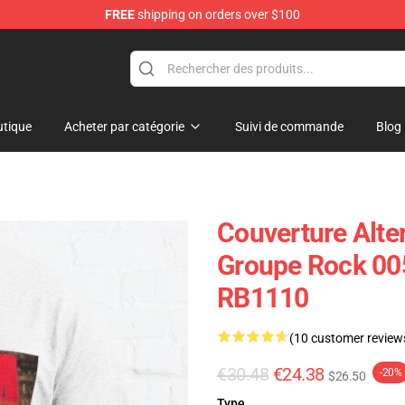
FREE
shipping on orders over $100
tique
Acheter par catégorie
Suivi de commande
Blog
Couverture Alte
Groupe Rock 005
RB1110
(10 customer review
€30.48
€24.38
-20%
$26.50
Type