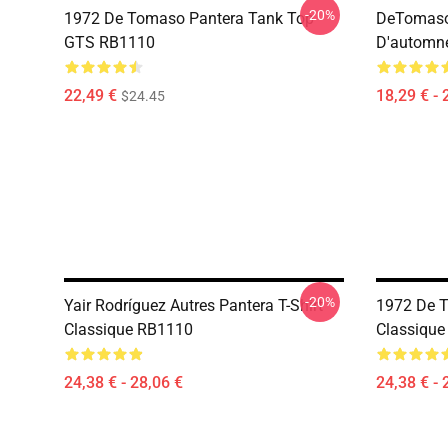
-20%
1972 De Tomaso Pantera Tank Top
DeTomaso
GTS RB1110
D'automn
22,49 €
18,29 € - 
$24.45
-20%
Yair Rodríguez Autres Pantera T-Shirt
1972 De T
Classique RB1110
Classiqu
24,38 € - 28,06 €
24,38 € - 