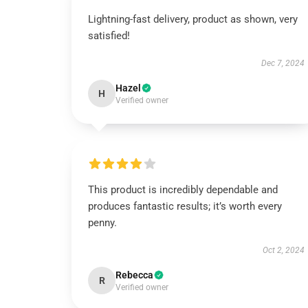
Lightning-fast delivery, product as shown, very
satisfied!
Dec 7, 2024
Hazel
H
Verified owner
This product is incredibly dependable and
produces fantastic results; it’s worth every
penny.
Oct 2, 2024
Rebecca
R
Verified owner