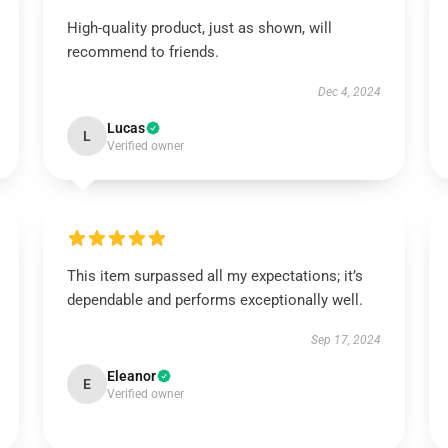
High-quality product, just as shown, will
recommend to friends.
Dec 4, 2024
Lucas
L
Verified owner
This item surpassed all my expectations; it’s
dependable and performs exceptionally well.
Sep 17, 2024
Eleanor
E
Verified owner