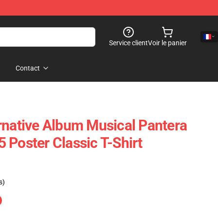
Service client
Voir le panier
Contact
rnative Album Musical Pantera
 Poster Classic T-Shirt
s)