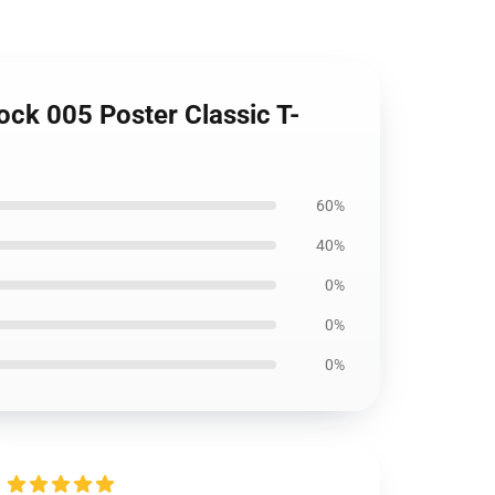
ock 005 Poster Classic T-
60%
40%
0%
0%
0%