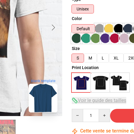
Unisex
Color
Default
Size
S
M
L
XL
2X
Print Location
blank template
Voir le guide des tailles
Quantity
Cette vente se termine 