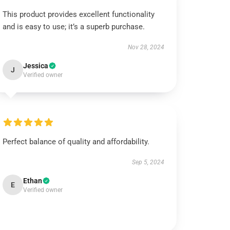
This product provides excellent functionality
and is easy to use; it’s a superb purchase.
Nov 28, 2024
Jessica
J
Verified owner
Perfect balance of quality and affordability.
Sep 5, 2024
Ethan
E
Verified owner