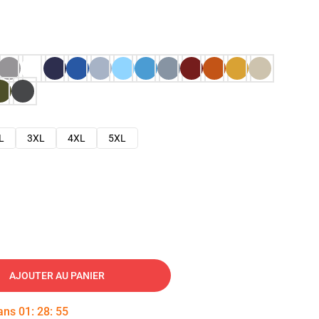
L
3XL
4XL
5XL
AJOUTER AU PANIER
dans
01
:
28
:
53