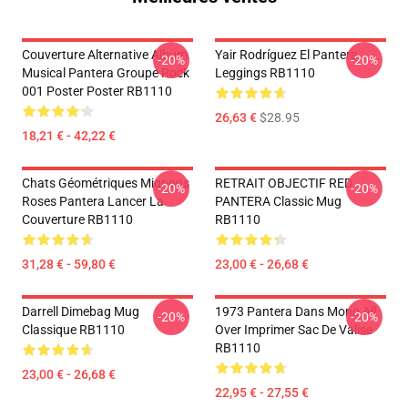
Couverture Alternative Album
Yair Rodríguez El Pantera
-20%
-20%
Musical Pantera Groupe Rock
Leggings RB1110
001 Poster Poster RB1110
26,63 €
$28.95
18,21 € - 42,22 €
Chats Géométriques Mignons
RETRAIT OBJECTIF RED
-20%
-20%
Roses Pantera Lancer La
PANTERA Classic Mug
Couverture RB1110
RB1110
31,28 € - 59,80 €
23,00 € - 26,68 €
Darrell Dimebag Mug
1973 Pantera Dans Mono All
-20%
-20%
Classique RB1110
Over Imprimer Sac De Valise
RB1110
23,00 € - 26,68 €
22,95 € - 27,55 €