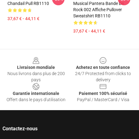
Chandail Pull RB1110
Musical Pantera Bande De
Rock 002 Affiche Pullover
Sweatshirt RB1110
37,67 € - 44,11 €
37,67 € - 44,11 €
Footer
Livraison mondiale
Achetez en toute confiance
Nous livrons dans plus de 200
24/7 Protected from clicks to
pays
delivery
Garantie internationale
Paiement 100% sécurisé
Offert dans le pays d'utilisation
PayPal / MasterCard / Visa
Contactez-nous