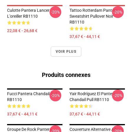
Culotte Pantera Lancer
Tattoo Rotterdam Pantera
-20%
-20%
L'oreiller RB1110
Sweatshirt Pullover Noir
RB1110
22,08 € - 26,68 €
37,67 € - 44,11 €
VOIR PLUS
Produits connexes
Fucci Pantera Chandail Pull
Yair Rodríguez El Pantera
-20%
-20%
RB1110
Chandail Pull RB1110
37,67 € - 44,11 €
37,67 € - 44,11 €
Groupe De Rock Pantera
Couverture Alternative Album
-20%
-20%