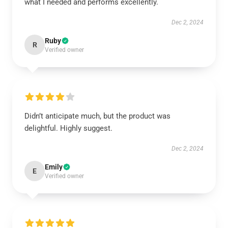
what I needed and performs excellently.
Dec 2, 2024
Ruby
R
Verified owner
Didn’t anticipate much, but the product was
delightful. Highly suggest.
Dec 2, 2024
Emily
E
Verified owner