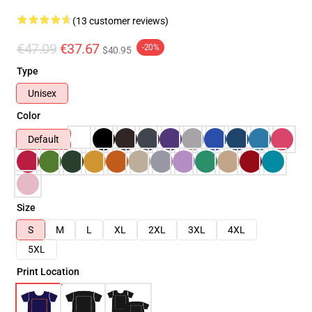
(13 customer reviews)
€47.09
€37.67
-20%
$40.95
Type
Unisex
Color
Default
Size
S
M
L
XL
2XL
3XL
4XL
5XL
Print Location